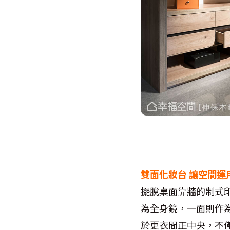
雙面化妝台
讓空間運
擺脫桌面靠牆的制式
為全身鏡，一面則作
於更衣間正中央，不