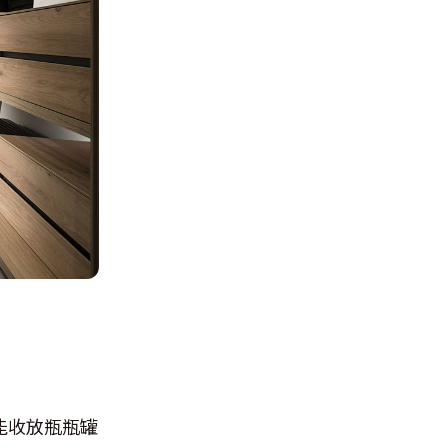
能收放瓶瓶罐