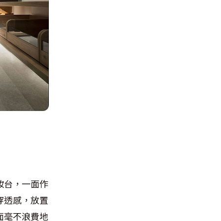
妝台，一面作
穿透感，放置
面毫不浪費地