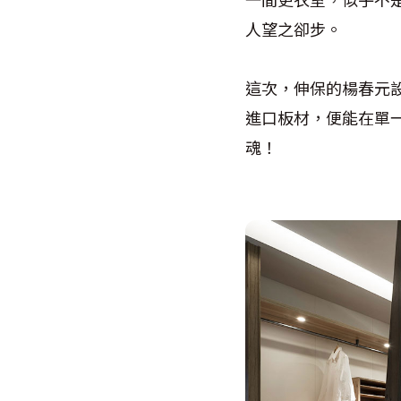
人望之卻步。
這次，伸保的楊春元
進口板材，便能在單
魂！