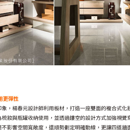
用更彈性
印象，楊春元設計師利用板材，打造一座雙面的複合式化
為梳妝與瓶罐收納使用，並透過鏤空的設計方式加強視覺
僅不影響空間寬敞度，還順勢劃定明確動線，更讓四道牆