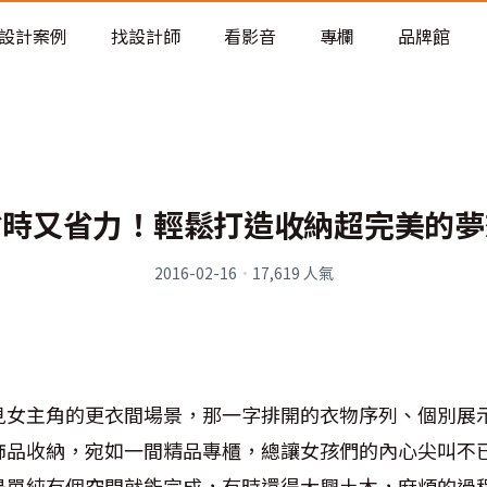
老屋預算分配與高 CP 值煥新術
設計案例
找設計師
看影音
專欄
品牌館
省時又省力！輕鬆打造收納超完美的夢
2016-02-16
·
17,619
人氣
見女主角的更衣間場景，那一字排開的衣物序列、個別展
飾品收納，宛如一間精品專櫃，總讓女孩們的內心尖叫不
是單純有個空間就能完成，有時還得大興土木，麻煩的過