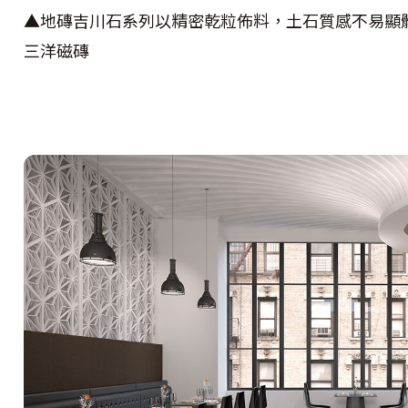
▲
地磚吉川石系列以精密乾粒佈料，土石質感不易顯
三洋磁磚