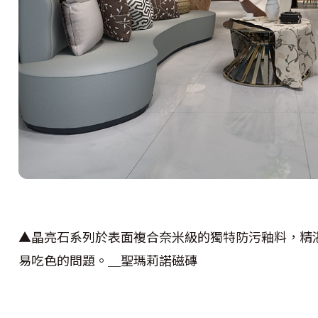
▲
晶亮石系列於表面複合奈米級的獨特防污釉料，精
易吃色的問題。＿聖瑪莉諾磁磚