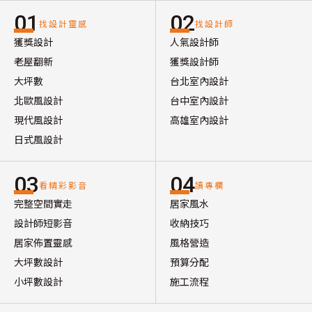
01
02
找設計靈感
找設計師
獲獎設計
人氣設計師
老屋翻新
獲獎設計師
大坪數
台北室內設計
北歐風設計
台中室內設計
現代風設計
高雄室內設計
日式風設計
03
04
看精彩影音
讀專欄
完整空間實走
居家風水
設計師短影音
收納技巧
居家佈置靈感
風格營造
大坪數設計
預算分配
小坪數設計
施工流程