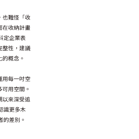
，也難怪「收
而在收納計畫
科定企業表
完整性，建議
化的概念。
運用每一吋空
多可用空間。
期以來深受追
認識更多木
者的差別。