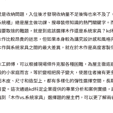
就是收納問題，入住後才發現收納量不足後悔也來不及了
系統櫃」總是屋主做功課、搜尋裝修知識的熱門關鍵字。
個要取捨的難題，就是到底該選擇木作還是系統家具？kd
木作比較昂貴的迷思，但如果本身較為講究設計感和風格
木作與系統家具之間的最大差異，就在於木作是高度客製
木工師傅，可以根據現場條件克服各種困難，為屋主徹底
段的小家庭而言，等於變相把房子變大，使居住者擁有更
面木皮、尺寸和造型上，都有多樣化的彈性選擇空間，長
喜愛。這次通過kd科定企業提供的專業分析和案例實績，
到「木作vs.系統家具」選擇題的屋主們，可以更了解兩