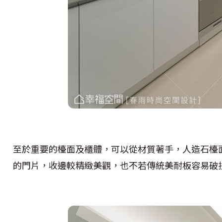
至於重要的檯面及櫃體，可以從材質著手，人造石檯
的門片，收邊較精緻美觀，也不若傳統美耐板容易破