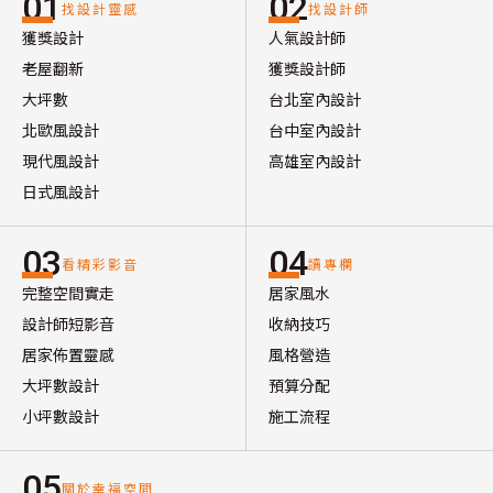
01
02
找設計靈感
找設計師
獲獎設計
人氣設計師
老屋翻新
獲獎設計師
大坪數
台北室內設計
北歐風設計
台中室內設計
現代風設計
高雄室內設計
日式風設計
03
04
看精彩影音
讀專欄
完整空間實走
居家風水
設計師短影音
收納技巧
居家佈置靈感
風格營造
大坪數設計
預算分配
小坪數設計
施工流程
05
關於幸福空間