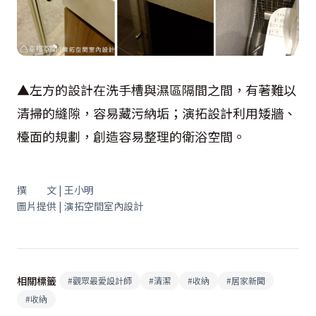
▲左方的設計在洗手槽與濕區隔間之間，有著難以
清掃的縫隙，容易藏污納垢；演拓設計利用矮牆、
檯面的規劃，創造容易整理的衛浴空間。
撰 文 | 王小明
圖片提供 | 演拓空間室內設計
相關標籤
#
觀眾最愛設計師
#
清潔
#
收納
#
居家新聞
#
收納