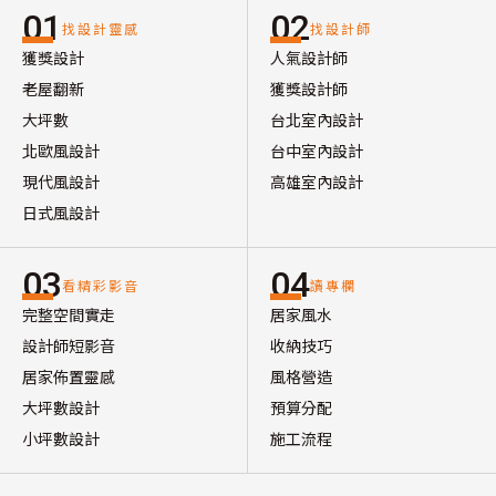
01
02
找設計靈感
找設計師
獲獎設計
人氣設計師
老屋翻新
獲獎設計師
大坪數
台北室內設計
北歐風設計
台中室內設計
現代風設計
高雄室內設計
日式風設計
03
04
看精彩影音
讀專欄
完整空間實走
居家風水
設計師短影音
收納技巧
居家佈置靈感
風格營造
大坪數設計
預算分配
小坪數設計
施工流程