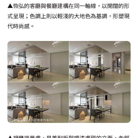
▲恢弘的客廳與餐廳建構在同一軸線，以開闊的形
式呈現；色調上則以輕淺的大地色為基調，形塑現
代時尚感。
▲視覺端景處，是美耐板與噴漆處理的立面，內部