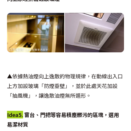
▲依據熱油煙向上逸散的物理規律，在動線出入口
上方加設玻璃「防煙垂壁」，並於此處天花加設
「抽風機」，讓逸散油煙無所遁形。
Idea5.
窗台、門把等容易積塵髒污的區塊，選用
易潔材質