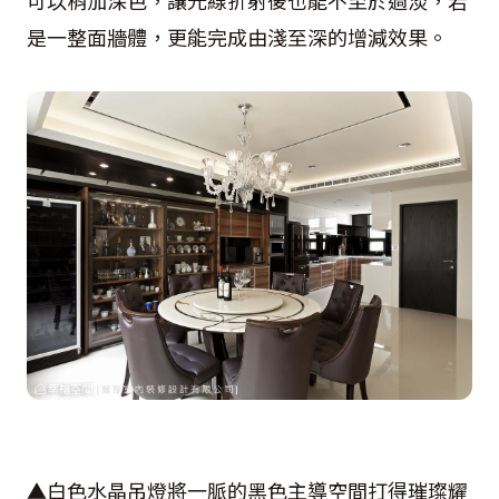
可以稍加深色，讓光線折射後也能不至於過淡，若
是一整面牆體，更能完成由淺至深的增減效果。
▲白色水晶吊燈將一脈的黑色主導空間打得璀璨耀