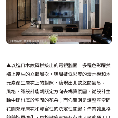
▲以進口木紋磚拼接出的電視牆面，多種色彩躍然
牆上產生的立體層次，與周遭低彩度的清水模和木
元素產生層次上的對照，蘊現出北歐悠閒氣息。
風格，讓設計能朝既定方向去構築氛圍，從設計主
軸中開出屬於空間的花朵；而佈置則是讓整座空間
花園充滿層次和豐富性的決定性關鍵；佈置讓風格
的營造更強化，風格讓佈置擁有有跡可尋的運用目