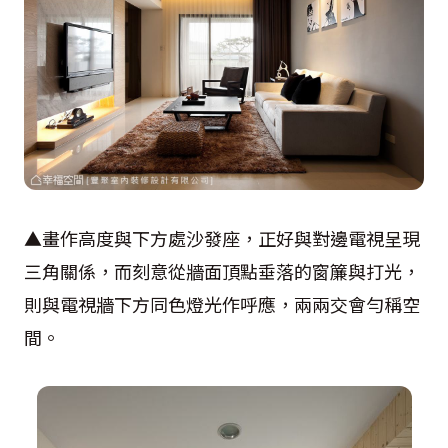
▲畫作高度與下方處沙發座，正好與對邊電視呈現
三角關係，而刻意從牆面頂點垂落的窗簾與打光，
則與電視牆下方同色燈光作呼應，兩兩交會勻稱空
間。