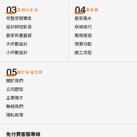
03
04
看精彩影音
讀專欄
完整空間實走
居家風水
設計師短影音
收納技巧
居家佈置靈感
風格營造
大坪數設計
預算分配
小坪數設計
施工流程
05
關於幸福空間
關於我們
公司歷程
企業徵才
聯絡我們
隱私政策
免付費客服專線