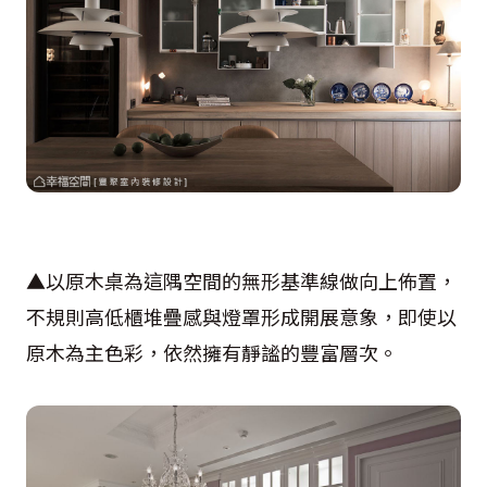
▲以原木桌為這隅空間的無形基準線做向上佈置，
不規則高低櫃堆疊感與燈罩形成開展意象，即使以
原木為主色彩，依然擁有靜謐的豐富層次。