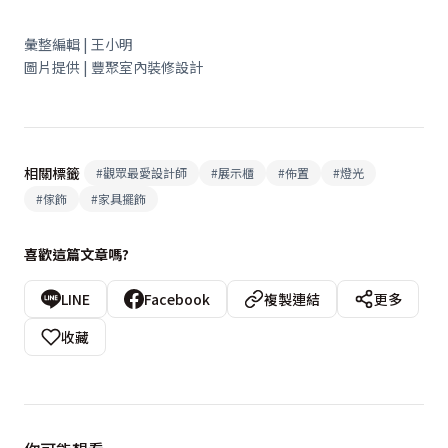
彙整編輯 | 王小明
圖片提供 | 豐聚室內裝修設計
相關標籤
#
觀眾最愛設計師
#
展示櫃
#
佈置
#
燈光
#
傢飾
#
家具擺飾
喜歡這篇文章嗎?
LINE
Facebook
複製連結
更多
收藏