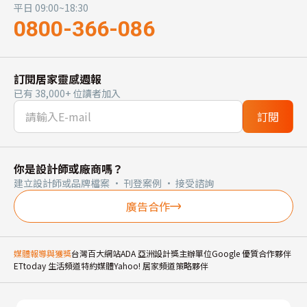
平日 09:00~18:30
0800-366-086
訂閱居家靈感週報
已有 38,000+ 位讀者加入
訂閱
你是設計師或廠商嗎？
建立設計師或品牌檔案 · 刊登案例 · 接受諮詢
廣告合作
媒體報導與獲獎
台灣百大網站
ADA 亞洲設計獎主辦單位
Google 優質合作夥伴
ETtoday 生活頻道特約媒體
Yahoo! 居家頻道策略夥伴