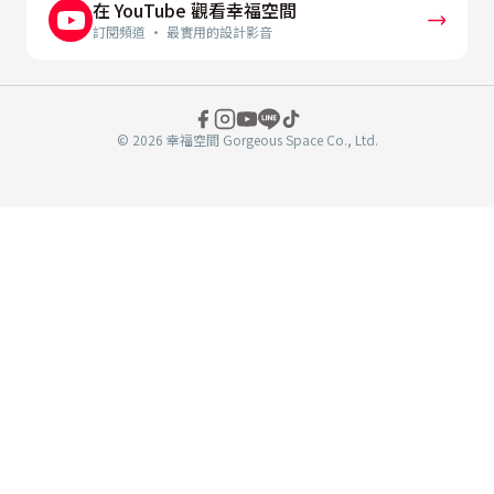
在 YouTube 觀看幸福空間
訂閱頻道 · 最實用的設計影音
© 2026 幸福空間 Gorgeous Space Co., Ltd.
分
享
至
book
WeChat
複製連結