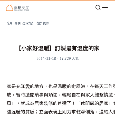
老屋預算分配與高 CP 值煥新術
設計提案
首頁
專欄
居家設計
【小家好溫暖】訂製最有溫度的家
2014-11-18
·
17,729
人氣
家是充滿愛的地方，也是溫暖的避風港，在每天工作
放，暫時拋開瑣事與煩惱，輕鬆自在與家人維繫情感
風」，就成為居家裝修的首選了！「休閒感的居家」
述溫暖的質感；立面表現上則力求乾淨俐落，還給人