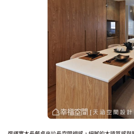
選擇實木長餐桌來拉長空間視感，細膩的木頭質感與