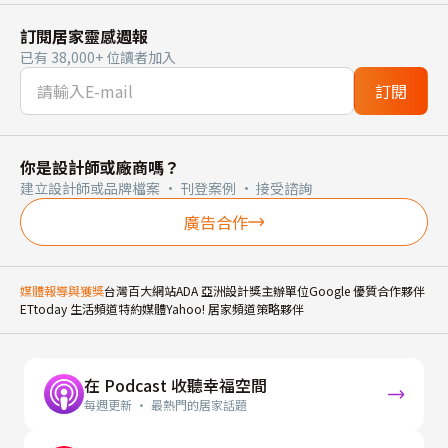
訂閱居家靈感週報
已有 38,000+ 位讀者加入
訂閱
你是設計師或廠商嗎？
建立設計師或品牌檔案 · 刊登案例 · 接受諮詢
廣告合作
媒體報導與獲獎
台灣百大網站
ADA 亞洲設計獎主辦單位
Google 優質合作夥伴
ETtoday 生活頻道特約媒體
Yahoo! 居家頻道策略夥伴
在 Podcast 收聽幸福空間
每週更新 · 最熱門的居家話題