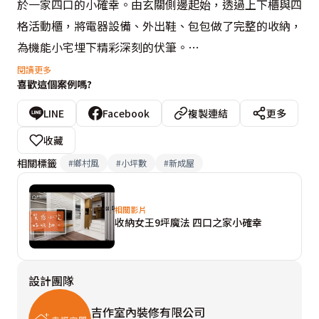
於一家四口的小確幸。由玄關側邊起始，透過上下櫃與四
格活動櫃，將電器設備、外出鞋、包包做了完整的收納，
為機能小宅埋下精彩深刻的伏筆。

閱讀更多
喜歡這個案例嗎?
為滿足招待親友賓客的需求，特別訂製可活動式木桌，並
精準測量腳步移動間距，提供舒適自在的休閒環境，而此
LINE
Facebook
複製連結
更多
區更規劃了投影布幕，省去電視牆的空間，完美延伸場域
收藏
使用彈性。然而，於風格形塑方面，吉作設計則選以鄉村
相關標籤
#
鄉村風
#
小坪數
#
新成屋
風格面板及文化石鋪敘廚櫃、視聽主牆，營造浪漫質感氛
圍，並適度點綴深藍跳色設計與LED燈帶，讓實用機能滿
相關影片
分的空間，同時亦可擁有優越的設計美感。

收納女王9坪魔法 四口之家小確幸
延著樓梯向上走，為可容納五人的臥眠區，並配置了充足
設計團隊
的衣物收納設計，且設有儲藏床墊、寢具的空間，豐富儲
物機能。此外，由於上層有結構橫樑經過的情況，劉嘉雯
吉作室內裝修有限公司