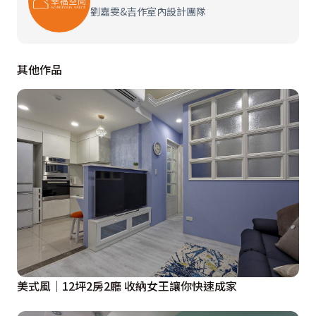
設計師便將樑下空間規劃為休憩臥榻，並結合多元儲物設
劉嘉雯&吉作室內設計團隊
計，巧手替危機化為轉機，完美成就這處宛如魔法屋的質
感小宅。
其他作品
美式風│12坪2房2廳 收納女王讓你快速成家