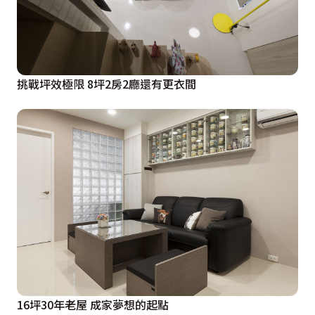
挑戰坪效極限 8坪2房2廳還有更衣間
16坪30年老屋 成家夢想的起點