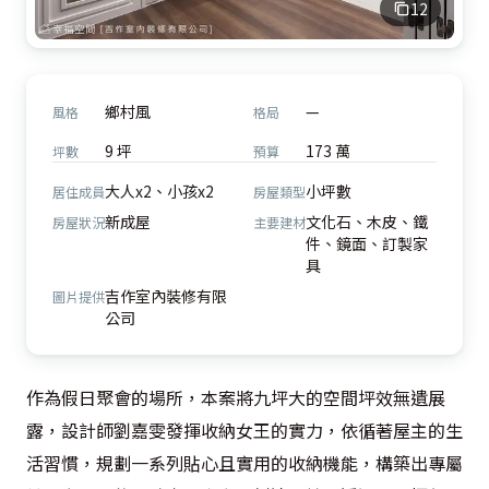
12
鄉村風
—
風格
格局
9 坪
173 萬
坪數
預算
大人x2、小孩x2
小坪數
居住成員
房屋類型
新成屋
文化石、木皮、鐵
房屋狀況
主要建材
件、鏡面、訂製家
具
吉作室內裝修有限
圖片提供
公司
作為假日聚會的場所，本案將九坪大的空間坪效無遺展
露，設計師劉嘉雯發揮收納女王的實力，依循著屋主的生
活習慣，規劃一系列貼心且實用的收納機能，構築出專屬