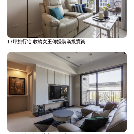
17坪旅行宅 收納女王傳授裝潢投資術