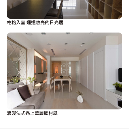
格格入室 通透敞亮的日光居
浪漫法式遇上華麗鄉村風