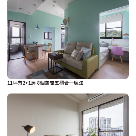
11坪有2+1房 8個空間五櫃合一魔法