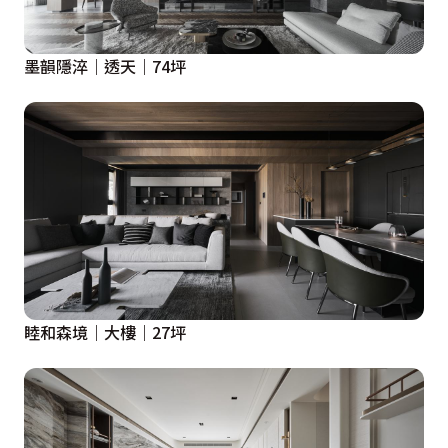
墨韻隱淬｜透天｜74坪
睦和森境｜大樓｜27坪