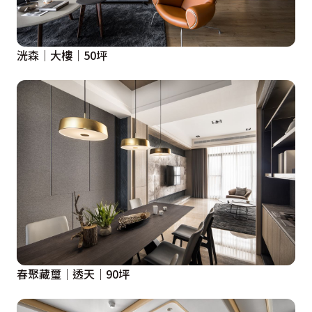
洸森｜大樓｜50坪
春聚藏璽｜透天｜90坪