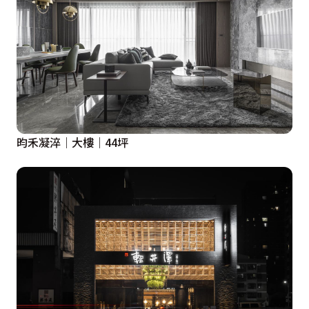
昀禾凝淬｜大樓｜44坪