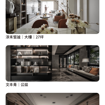
淳禾皙謐｜大樓｜27坪
文丰青｜公設