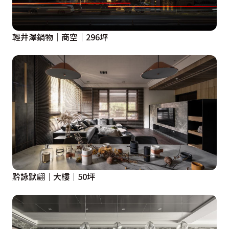
輕井澤鍋物｜商空｜296坪
黔詠默翩｜大樓｜50坪