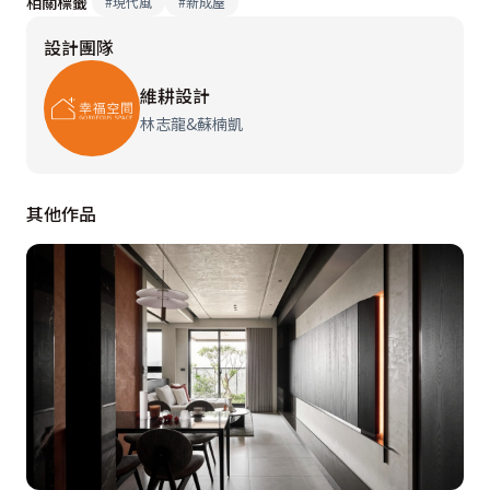
相關標籤
#
現代風
#
新成屋
設計團隊
維耕設計
林志龍&蘇楠凱
其他作品