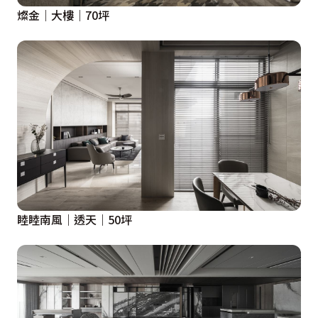
燦金｜大樓｜70坪
睦睦南風｜透天｜50坪