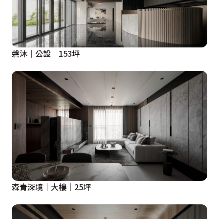
磐沐｜公設｜153坪
森青深境│大樓│25坪