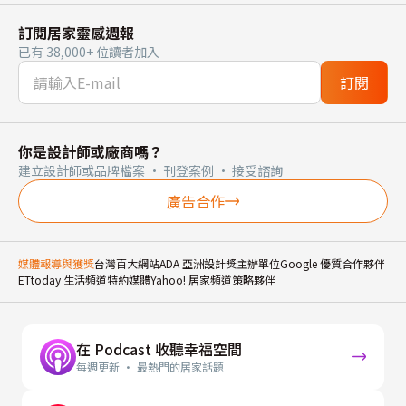
訂閱居家靈感週報
已有 38,000+ 位讀者加入
訂閱
你是設計師或廠商嗎？
建立設計師或品牌檔案 · 刊登案例 · 接受諮詢
廣告合作
媒體報導與獲獎
台灣百大網站
ADA 亞洲設計獎主辦單位
Google 優質合作夥伴
ETtoday 生活頻道特約媒體
Yahoo! 居家頻道策略夥伴
在 Podcast 收聽幸福空間
每週更新 · 最熱門的居家話題