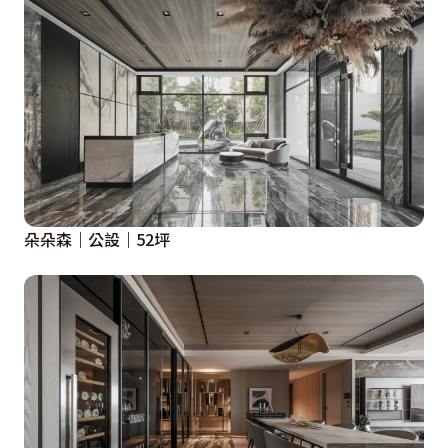
朵朵森｜公設｜52坪