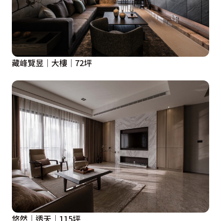
藏峰覽昱｜大樓｜72坪
悠然｜透天｜115坪