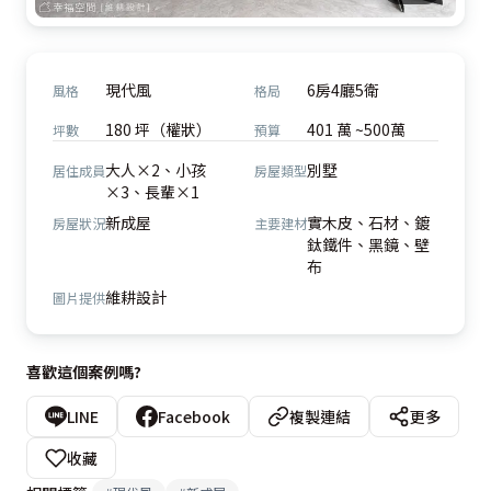
現代風
6房4廳5衛
風格
格局
180 坪（權狀）
401 萬 ~500萬
坪數
預算
大人×2、小孩
別墅
居住成員
房屋類型
×3、長輩×1
新成屋
實木皮、石材、鍍
房屋狀況
主要建材
鈦鐵件、黑鏡、壁
布
維耕設計
圖片提供
喜歡這個案例嗎?
LINE
Facebook
複製連結
更多
收藏