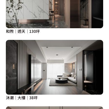
和煦｜透天｜130坪
沐潮｜大樓｜38坪