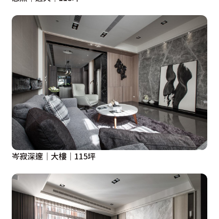
岑寂深邃｜大樓｜115坪