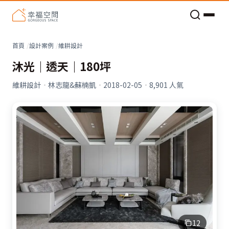
老屋預算分配與高 CP 值煥新術
看不見的居家風險和翻新關鍵
老屋預算分配與高 CP 值煥新術
首頁
設計案例
維耕設計
沐光｜透天｜180坪
維耕設計
·
林志龍&蘇楠凱
·
2018-02-05
·
8,901
人氣
12