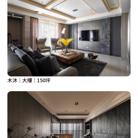
木沐｜大樓｜150坪