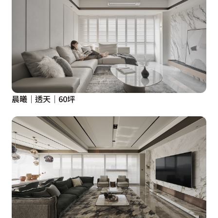
晨曦｜透天｜60坪