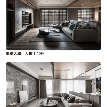
爾雅太和｜大樓｜40坪