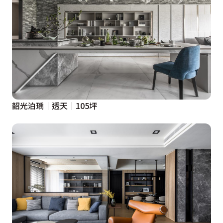
韶光泊瑀｜透天｜105坪