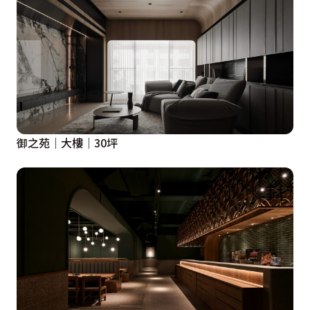
御之苑｜大樓｜30坪