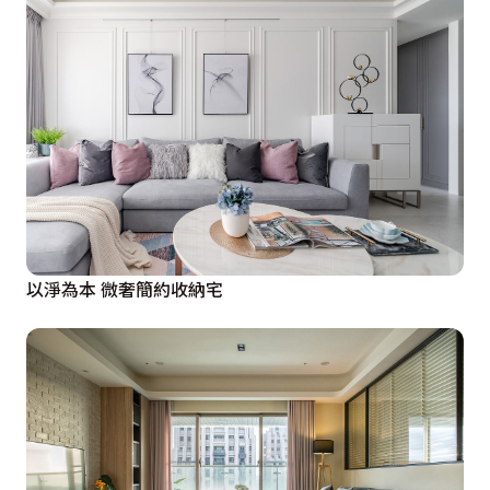
以淨為本 微奢簡約收納宅