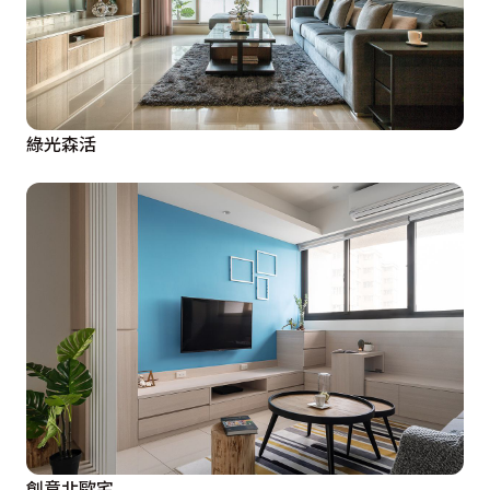
綠光森活
創意北歐宅