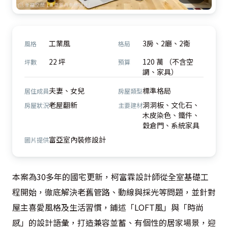
工業風
3房、2廳、2衛
風格
格局
22 坪
120 萬 （不含空
坪數
預算
調、家具）
夫妻、女兒
標準格局
居住成員
房屋類型
老屋翻新
洞洞板、文化石、
房屋狀況
主要建材
木皮染色、鐵件、
穀倉門、系統家具
富亞室內裝修設計
圖片提供
本案為30多年的國宅更新，柯富霖設計師從全室基礎工
程開始，徹底解決老舊管路、動線與採光等問題，並針對
屋主喜愛風格及生活習慣，鋪述「LOFT風」與「時尚
感」的設計語彙，打造兼容並蓄、有個性的居家場景，迎