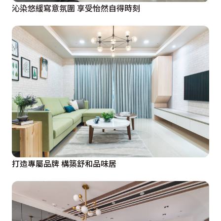
沁染悠緩寫意氛圍 享受怡然自得時刻
打造專屬品牌 構築舒和品味居