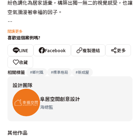
紛色調化為居家語彙，構築出獨一無二的視覺感受，也讓
空氣瀰漫著幸福的因子。

來到場域內，阜居空間創意設計串聯公共場域的主要軸
閱讀更多
喜歡這個案例嗎?
線，將客廳、餐廳、廚房與書房並開放的形式放大使用尺
度，形塑兼顧生活需求與情感交流的動線格局，此外，也
LINE
Facebook
複製連結
更多
針對男屋主的工作需求，於書房區規劃活動門面，可形隨
收藏
機能彈性利用。臥眠的空間規劃上，則選用小碎花壁紙妝
相關標籤
#
鄉村風
#
標準格局
#
新成屋
點視覺主牆上，營造溫暖與浪漫的感覺。
設計團隊
阜居空間創意設計
海總監
其他作品