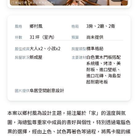
鄉村風
3房、2廳、2衛
風格
格局
31 坪（室內）
尚未提供
坪數
預算
大人x2、小孩x2
標準格局
居住成員
房屋類型
新成屋
白色實木門板搭配
房屋狀況
主要建材
系統櫃、烤漆、美
耐板、進口壁紙、
進口花磚、海島型
超耐磨地板
阜居空間創意設計
圖片提供
本案以鄉村風為設計主題，挹注屬於「家」的溫度與氛
圍，海總監尊重家中成員的喜好與個性，特別透過電腦色
票的選擇，經由上色、試色再著色等過程，將馬卡龍的繽