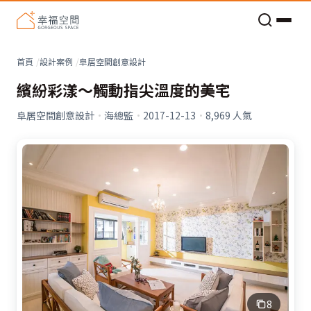
老屋預算分配與高 CP 值煥新術
首頁
設計案例
阜居空間創意設計
繽紛彩漾〜觸動指尖溫度的美宅
阜居空間創意設計
·
海總監
·
2017-12-13
·
8,969
人氣
8