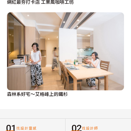
網紅最夯打卡店 工業風咖啡工坊
森林系好宅〜艾格峰上的鐵杉
01
02
找設計靈感
找設計師