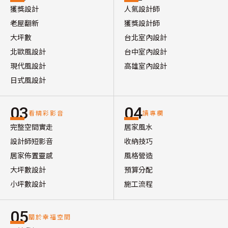
獲獎設計
人氣設計師
老屋翻新
獲獎設計師
大坪數
台北室內設計
北歐風設計
台中室內設計
現代風設計
高雄室內設計
日式風設計
03
04
看精彩影音
讀專欄
完整空間實走
居家風水
設計師短影音
收納技巧
居家佈置靈感
風格營造
大坪數設計
預算分配
小坪數設計
施工流程
05
關於幸福空間