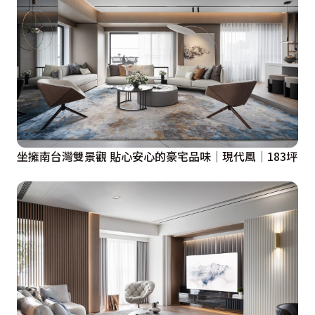
坐擁南台灣雙景觀 貼心安心的豪宅品味│現代風│183坪