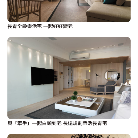
長青全齡樂活宅 一起好好變老
與「牽手」一起白頭到老 長遠規劃樂活長青宅