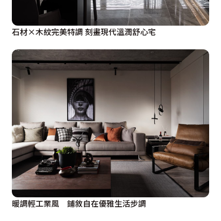
石材×木紋完美特調 刻畫現代溫潤舒心宅
暖調輕工業風 鋪敘自在優雅生活步調