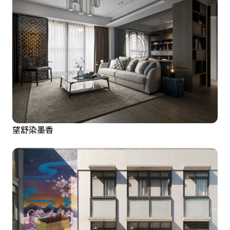
望舒染墨香