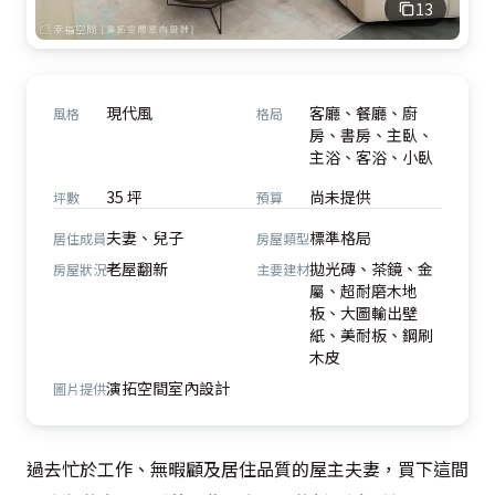
13
現代風
客廳、餐廳、廚
風格
格局
房、書房、主臥、
主浴、客浴、小臥
35 坪
尚未提供
坪數
預算
夫妻、兒子
標準格局
居住成員
房屋類型
老屋翻新
拋光磚、茶鏡、金
房屋狀況
主要建材
屬、超耐磨木地
板、大圖輸出壁
紙、美耐板、鋼刷
木皮
演拓空間室內設計
圖片提供
過去忙於工作、無暇顧及居住品質的屋主夫妻，買下這間