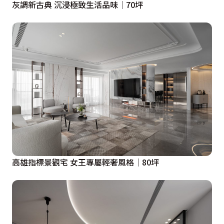
灰調新古典 沉浸極致生活品味│70坪
高雄指標景觀宅 女王專屬輕奢風格│80坪