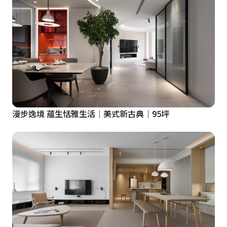
漫步逸境 蘊生恬雅生活│美式新古典│95坪