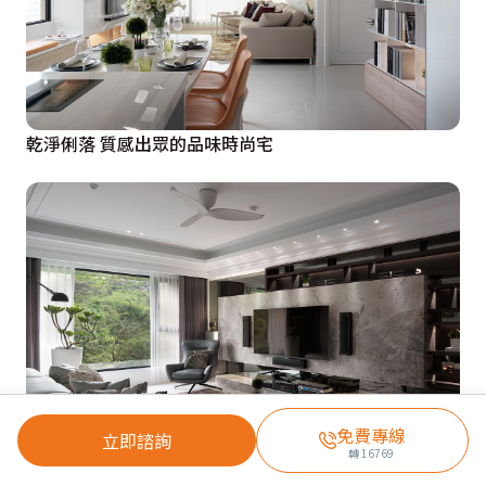
乾淨俐落 質感出眾的品味時尚宅
免費專線
立即諮詢
轉
16769
圓弧修飾稜角 怪格局改造綠意美宅