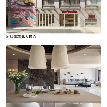
阿默蛋糕北大校區