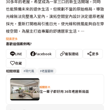
30多年的老屋，希望成為一家三口的新生活開端，同時
也能預備未來的退休生活。但規劃不當的原始格局，導致
光線無法完整進入室內，演拓空間室內設計決定還原老屋
採光，重新打開格局引進日光，使光線和微風能夠自在穿
梭空間，為屋主打造專屬的舒適居家生活。

閱讀更多
喜歡這個案例嗎?
考量屋主喜愛簡單乾淨，且通透明亮的空間感，張德良與
殷崇淵設計師打通原先封閉的廚房，讓客餐廳與廚房成為
LINE
Facebook
複製連結
更多
流通的開放式空間，且拆除書房原有的實牆隔間，改採清
收藏
透的玻璃質材，擴大視覺感及空間的延展性，讓整體公領
相關標籤
#
現代風
#
老屋翻新
域更顯舒適與透亮。

相關影片
步入私領域，則將成員們的喜好與生活習慣，納入設計
住一輩子都好用 36年老屋新局面
中，例如在主臥室便以夫妻倆的環遊世界夢想為主軸，床
頭背牆與衣櫃皆為墨爾本的城市圖像；男孩房則以兒子喜