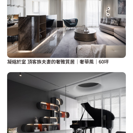
凝縮於室 頂客族夫妻的奢雅質居│奢華風│60坪