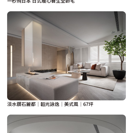
一秒飛日本 日式暖心養生全齡宅
淡水鑽石麗都｜韜光詠逸｜美式風｜67坪