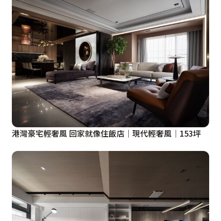
港灣豪宅輕奢風 回家就像住飯店│現代輕奢風│153坪