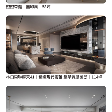
煦煦森蘊│無印風│58坪
林口森聯摩天41│精緻現代奢雅 鐫萃質感御邸│114坪