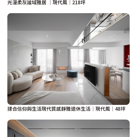
光漫柔灰謐域雅居 │現代風│218坪
揉合信仰與生活現代質感靜雅退休生活│現代風│48坪