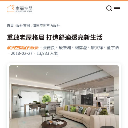
老屋預算分配與高 CP 值煥新術
看不見的居家風險和翻新關鍵
老屋預算分配與高 CP 值煥新術
首頁
設計案例
演拓空間室內設計
重啟老屋格局 打造舒適透亮新生活
演拓空間室內設計
·
張德良、殷崇淵、楊霈瀅、廖文祥、董宇浩
·
2018-02-27
·
13,983
人氣