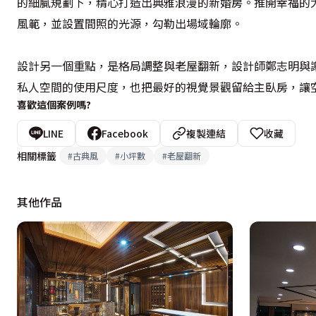
的細膩規劃下，精心打造出典雅浪漫的新婚房。推開幸福的
風範，並設置間照的光源，勾勒出場域輪廓。

設計另一個重點，是格局調整與老屋翻新，設計師鄭志明與
私人空間的使用尺度，也把最好的視覺景觀留給主臥房，讓
喜歡這個案例嗎?
LINE
Facebook
複製連結
收藏
相關標籤
#
古典風
#
小坪數
#
老屋翻新
其他作品