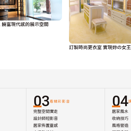
 饒富現代感的展示空間
訂製時尚更衣室 實現妳の女
03
04
看精彩影音
完整空間實走
居家風水
設計師短影音
收納技巧
居家佈置靈感
風格營造