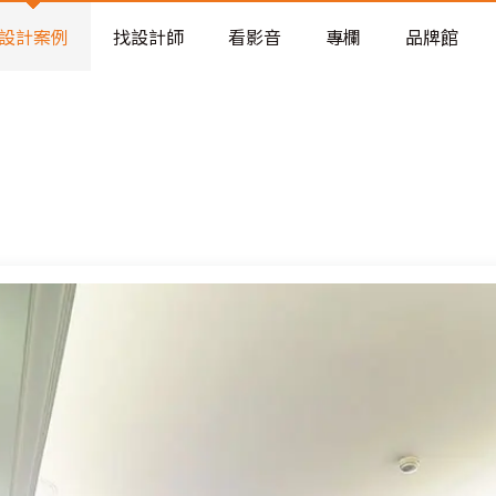
老屋預算分配與高 CP 值煥新術
設計案例
找設計師
看影音
專欄
品牌館