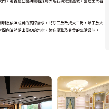
大門，電視牆立面與機櫃採用大理石與烤漆黑玻，營造出大器
謝明憙依照成員的實際需求，將原三房改成大二房，除了放大
空間內油然譜出曼妙的樂章，締造優雅及尊貴的生活品味。