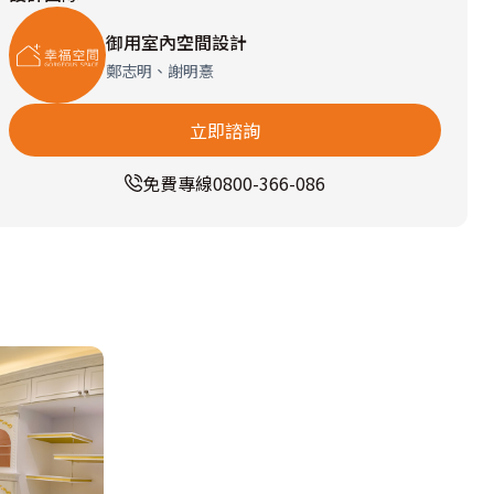
御用室內空間設計
鄭志明、謝明憙
立即諮詢
免費專線
0800-366-086