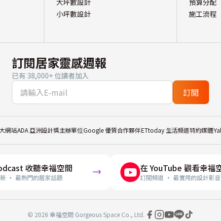
大坪數設計
預算分配
小坪數設計
施工流程
訂閱居家靈感週報
已有 38,000+ 位讀者加入
訂閱
大網站
ADA 亞洲設計獎主辦單位
Google 優質合作夥伴
ETtoday 生活頻道特約媒體
Y
odcast 收聽幸福空間
在 YouTube 觀看幸福
新 · 最熱門的居家話題
訂閱頻道 · 最實用的設計影音
© 2026 幸福空間 Gorgeous Space Co., Ltd.