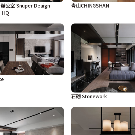
室 Snuper Deaign
青山CHINGSHAN
i HQ
ce
石砌 Stonework