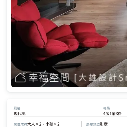
風格
格局
現代風
4房1廳3衛
大人×2、小孩×2
別墅
居住成員
房屋類型