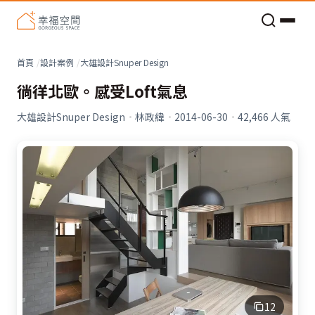
老屋預算分配與高 CP 值煥新術
看不見的居家風險和翻新關鍵
老屋預算分配與高 CP 值煥新術
首頁
設計案例
大雄設計Snuper Design
徜徉北歐。感受Loft氣息
大雄設計Snuper Design
·
林政緯
·
2014-06-30
·
42,466
人氣
12