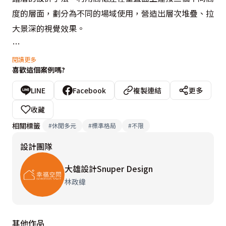
度的層面，劃分為不同的場域使用，營造出層次堆疊、拉
大景深的視覺效果。

空間主題圍塑著北歐Loft風格，明亮的日光與低彩度的色
閱讀更多
喜歡這個案例嗎?
調，更讓空間氛圍合諧舒適。開放式的公共空間連結客廳
與餐廳吧檯，並藉由地坪的質材做場域區分；位於中軸點
LINE
Facebook
複製連結
更多
的樓梯，以穿透式的鐵件屏隔劃分前後區塊，讓下層的開
收藏
放書房及上層的主臥房增添豐富的視覺層次，也成為了整
相關標籤
#
休閒多元
#
標準格局
#
不限
體空間的端景。
設計團隊
大雄設計Snuper Design
林政緯
其他作品