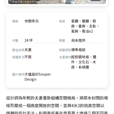
休閒多元
客廳、餐廳、廚
風格
格局
房、書房、主臥、
客房、衛浴x2
24 坪
尚未提供
坪數
預算
夫妻
標準格局
居住成員
房屋類型
不限
超耐磨地板、鐵
房屋狀況
主要建材
件、文化石、木
皮、系統櫃
大雄設計Snuper
圖片提供
Design
設計師為年輕的夫妻重新組構空間格局，將原本封閉的場
域形塑成一個高度開放的空間，並將4米2的挑高空間以
錯層的設計手法，利用高低差在垂直面上連接三個不同高