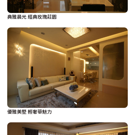
典雅晨光 經典玫瑰莊園
優雅美墅 輕奢華魅力