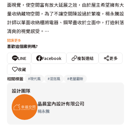
面視覺，使空間富有放大延展之效，由於屋主希望擁有大
量收納藏物空間，為了不讓空間陳設過於繁複，楊永騰設
計師以單面收納櫃將電器、鋼琴盡收於立面中，打造俐落
清爽的視覺感受。

閱讀更多
喜歡這個案例嗎?
除了儲物機能外，客廳背牆則考量好宅風水概念，以環保
無毒的珪藻土塗料鋪飾，設計流水流入室內的造型，象徵
LINE
Facebook
複製連結
更多
錢財能夠源源不絕的到來。由於書房空間坪數較小，故將
收藏
門片挑高以延伸視覺感受，並擺放可伸縮50cm的多功能
相關標籤
#
現代風
#
混搭風
#
老屋翻新
書桌，提升場域靈活變動性，讓三坪的空間有著十坪的坪
設計團隊
效。悉心規劃每一處細節，於美型與實用性之間取得最大
值，打造高CP值的機能美宅。
晶晨室內設計有限公司
楊永騰