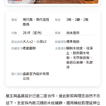
現代風、現代混搭
3房、2廳、2衛
風格
格局
風格
28 坪（室內）
尚未提供
坪數
預算
大人x2、小孩x2
標準格局
居住成員
房屋類型
老屋翻新
鋼刷木紋皮、珪藻
房屋狀況
主要建材
土、超耐磨木地
板、天然板岩板、
板岩石英磚、乳膠
漆
晶晨室內設計有限
圖片提供
公司
屋主與晶晨設計已是二度合作，彼此默契與理念自然不在
話下。全室採內斂沉穩的木紋鋪飾，選用橫紋肌理延伸立