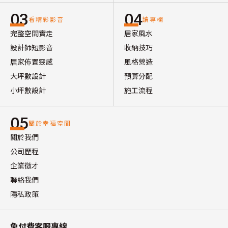
03
04
看精彩影音
讀專欄
完整空間實走
居家風水
設計師短影音
收納技巧
居家佈置靈感
風格營造
大坪數設計
預算分配
小坪數設計
施工流程
05
關於幸福空間
關於我們
公司歷程
企業徵才
聯絡我們
隱私政策
免付費客服專線