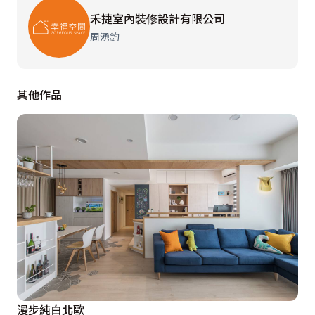
女主人對鄉村風情有獨鍾，倆人到歐洲度蜜月後便決心以
禾捷室內裝修設計有限公司
此為新家的風格主題。禾捷室內裝修設計擷取拱門、文化
周湧鈞
石、線板等經典鄉村風元素，細膩堆疊自然樸質的場域表
情；並利用牆面的繽紛跳色，讓空間視覺更加鮮明，為生
其他作品
活注入輕快、活潑感受。
漫步純白北歐