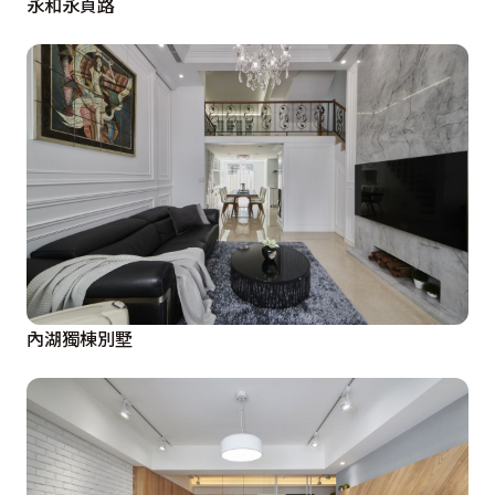
永和永貞路
內湖獨棟別墅