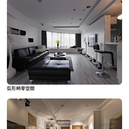
弧形畸零空間