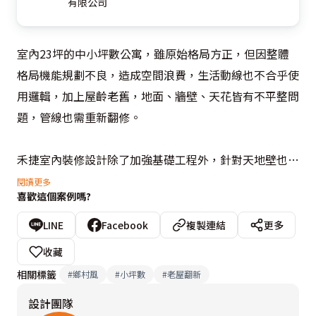
有限公司
室內23坪的中小坪數公寓，雖原始格局方正，但因整體
格局機能規劃不良，造成空間浪費，生活動線也不合乎使
用邏輯，加上屋齡老舊，地面、牆壁、天花皆有不平整問
題，管線也需重新翻修。

禾捷室內裝修設計除了加強基礎工程外，針對天地壁也進
行局部整修，拉齊原先起伏不平的表面，避免影響視覺美
閱讀更多
喜歡這個案例嗎?
觀與居家安全。格局亦依照夫妻倆的期望大幅調整，除了
規劃兩間獨立衛浴外，還巧妙善用空間增設更衣室和儲藏
LINE
Facebook
複製連結
更多
室，公領域則特別採半開放式設計，將餐廚區設於房屋中
收藏
心點，提供寬敞舒適的活動空間，滿足好客男主人的待客
相關標籤
#
鄉村風
#
小坪數
#
老屋翻新
需求。

設計團隊