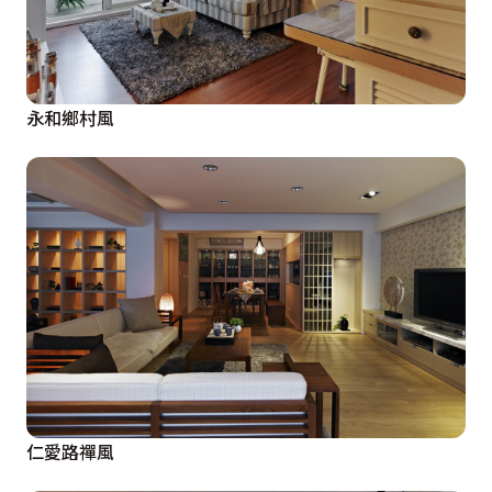
永和鄉村風
仁愛路禪風