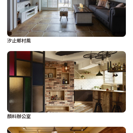
汐止鄉村風
顏料辦公室