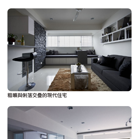
粗曠與俐落交疊的現代住宅