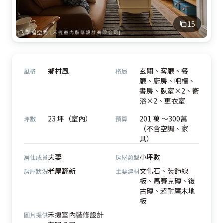
15
鄉村風
玄關、客廳、餐
風格
格局
廳、廚房、吧檯、
書房、臥室×2、衛
浴×2、更衣室
23 坪（室內）
201 萬 ～300萬
坪數
預算
（不含空調、家
具）
夫妻
小坪數
居住成員
房屋類型
老屋翻新
文化石、裝飾線
房屋狀況
主要建材
板、馬賽克磚、復
古磚、超耐磨木地
板
禾捷室內裝修設計
圖片提供