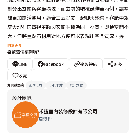
劃分出玄關與客廳場域。而玄關的吧檯延伸至內側，讓空
間更加靈活運用，適合三五好友一起聊天聚會。客廳中銀
灰大理石的電視主牆與玄關吧檯為同一材質，即便空間不
大，但將重點石材用對地方便可以表現出空間質感，透過
禾捷設計師的有效規畫讓挑高4米的14坪空間放大空間視
閱讀更多
喜歡這個案例嗎?
感。
LINE
Facebook
複製連結
更多
收藏
相關標籤
#
現代風
#
小坪數
#
新成屋
設計團隊
禾捷室內裝修設計有限公司
周湧鈞