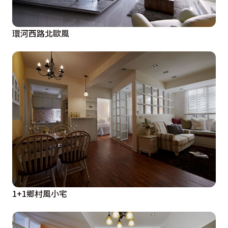
環河西路北歐風
1+1鄉村風小宅