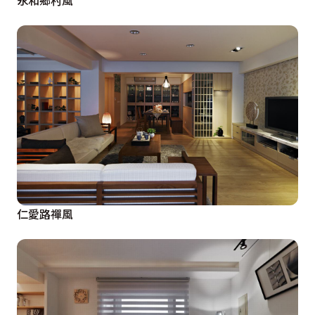
仁愛路禪風