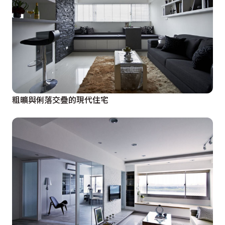
粗曠與俐落交疊的現代住宅