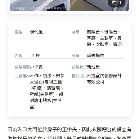
11
現代風
前陽台、後陽台、
風格
格局
客廳、主臥室、書
房、次臥室、衛浴
14 坪
尚未提供
坪數
預算
小坪數
新成屋
房屋類型
房屋狀況
木作、噴漆、銀灰
禾捷室內裝修設計
主要建材
圖片提供
大理石(電視主牆
有限公司
+吧檯)、清玻璃、
壁紙(主臥室)、超
耐磨木地板(主臥
室)
因為入口大門位於房子的正中央，因此玄關吧台的設立有
助於格局的確立，設計師以懸吊式鞋櫃結合吧檯，將空間