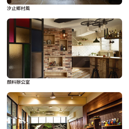
汐止鄉村風
顏料辦公室