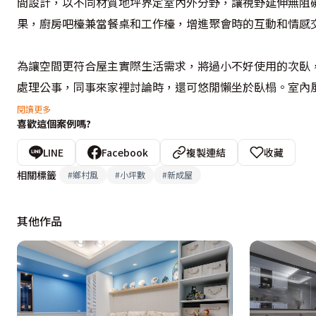
間設計，以不同材質地坪界定室內外分野，讓視野延伸無阻
果，廚房吧檯兼當餐桌和工作檯，增進聚會時的互動和情感交
為讓空間更符合屋主實際生活需求，將過小不好使用的次臥
處理公事，同事來家裡討論時，還可悠閒懶坐於臥榻。室內
漫和甜美氣息，局部施作彩色文化石牆，搭配帶點灰綠色系
閱讀更多
喜歡這個案例嗎?
覺上形成呼應。
LINE
Facebook
複製連結
收藏
相關標籤
#
鄉村風
#
小坪數
#
新成屋
其他作品