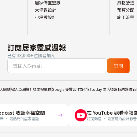
居家佈置靈感
風格營造
大坪數設計
預算分配
小坪數設計
施工流程
訂閱居家靈感週報
已有 38,000+ 位讀者加入
訂閱
大網站
ADA 亞洲設計獎主辦單位
Google 優質合作夥伴
ETtoday 生活頻道特約媒體
Y
odcast 收聽幸福空間
在 YouTube 觀看幸福
新 · 最熱門的居家話題
訂閱頻道 · 最實用的設計影音