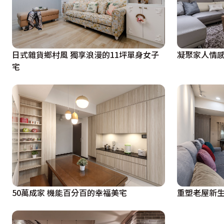
日式雜貨鄉村風 獨享浪漫的11坪單身女子
宅
50萬成家 機能百分百的幸福美宅
重塑老屋新生