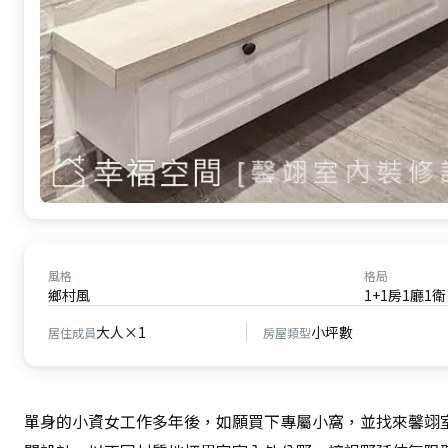
風格
格局
鄉村風
1+1房1廳1衛
大人×1
小坪數
居住成員
房屋類型
單身的小資女工作多年後，如願買下專屬小窩，並找來馨翊