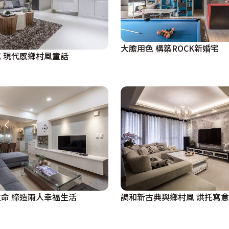
大膽用色 構築ROCK新婚宅
凝聚家人情感 現代感鄉村風童話
命 締造兩人幸福生活
調和新古典與鄉村風 烘托寫