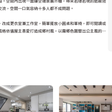
礙。空間內出現一面鏤空端景展示櫃，帶來若隱若現的遮蔽效
流，空間一口氣容納十多人都不成問題。

，改成更衣室兼工作室，簡單擺放小圓桌和單椅，即可閱讀或
風格依循屋主喜愛打造成鄉村風，以霧鄉色圍塑出公主風的浪
的家飾軟件，以及古典純白色櫃子，增加色彩變化性，也在視