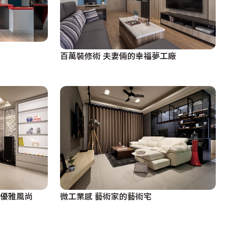
百萬裝修術 夫妻倆的幸福夢工廠
意優雅風尚
微工業感 藝術家的藝術宅