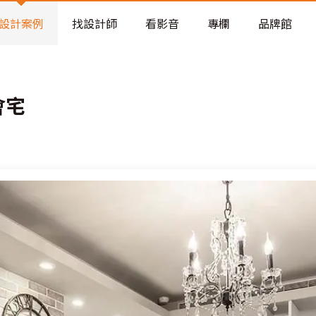
老屋預算分配與高 CP 值煥新術
設計案例
找設計師
看影音
專欄
品牌館
會宅