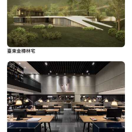
用具有抗污防水及良好的透氣性塗料，外牆板採用被動風
牆的設計，結合了陽極處理的鋁板與RC牆體之間留出縫
隙可排出輻射熱源，達到室內節能的效果。

透過與環境的共存共生，體驗大自然帶給我們的陽光、空
臺東金樽林宅
氣、水，在結合建築後所產生美好的生活經驗。

設計概念文字為【橙田室內裝修設計工程有限公司】提供