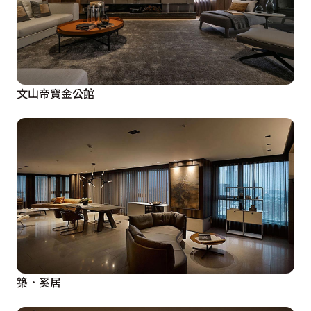
文山帝寶金公館
築．奚居