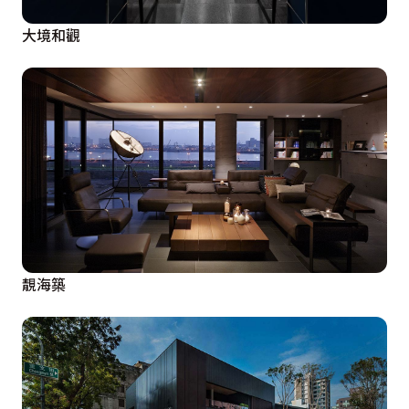
大境和觀
靚海築