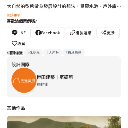
大自然的型態做為發展設計的想法，景觀水池、戶外廣場
與建築物也形成像丘陵地般的自然風貌；多種高度的平
閱讀更多
喜歡這個案例嗎?
面，高低錯落，且相互對應，提供人與人之間更多的互動
與趣味性。將大自然的元素帶入建築與室內空間，森林聳
LINE
Facebook
複製連結
更多
立的枝幹成為建築的外牆與裝修意象，打造生活與自然共
收藏
存的居住環境。

相關標籤
#
休閒風
#
大坪數
#
自地自建
設計團隊
利用連續性的玻璃窗打破空間界線，將自然引入室內，創
造內與外的連結。為了避開台灣南部西曬的窘境，建築物
橙田建築│室研所
西向幾乎是實牆對應，減少熱幅射對室內溫度的影響，
羅耕甫
2F泳池面向東方，對應的是大片綠樹，舒緩了冬季早晨
的寒風衝擊，並提供東昇的暖陽，下午西曬時，建築物亦
其他作品
成為泳池的遮蔭。

利用位差進行藍帶水力循環創造良好的水環境，在外牆採