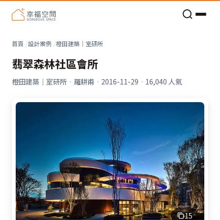
老屋預算分配與高 CP 值煥新術
首頁
設計案例
橙田建築│室研所
翡翠森林社區會所
橙田建築│室研所
·
羅耕甫
·
2016-11-29
·
16,040
人氣
15