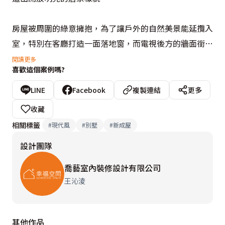
房屋被周圍的綠意擁抱，為了讓戶外的自然美景能延攬入
室，特別在客廳打造一面落地窗，而電視後方的牆面銜接
窗景，讓光源遷移所形塑的自然風光，也能成為室內風格
閱讀更多
喜歡這個案例嗎?
的一部分；為了讓小孩在舒適的環境下成長，整體動線以
開放式為主，展現自由且寬敞之感；而滿足孩童的玩偶或
LINE
Facebook
複製連結
更多
生活用品的收納也非常重要，因此從公領域到臥室皆充滿
收藏
系統櫃的設計，以加強整體的收納機能。
相關標籤
#
現代風
#
別墅
#
新成屋
設計團隊
喬藝室內裝修設計有限公司
王沁淩
其他作品