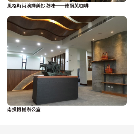
風格時尚演繹美妙滋味──德爾芙咖啡
南投機械辦公室