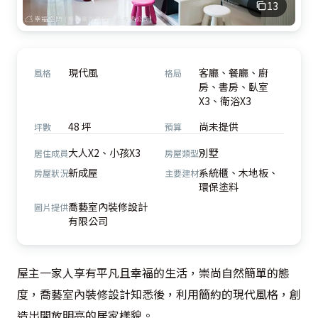
13
現代風
客廳、餐廳、廚
風格
格局
房、書房、臥室
X3、衛浴X3
48 坪
尚未提供
坪數
預算
大人X2、小孩X3
別墅
居住成員
房屋類型
新成屋
系統櫃、木地板、
房屋狀況
主要建材
環保塗料
喬藝室內裝修設計
圖片提供
有限公司
屋主一家人享有平凡且幸福的生活，崇尚自然簡單的態
度，喬藝室內裝修設計知悉後，利用簡約的現代風格，創
造出開放明亮的居家樣貌。
