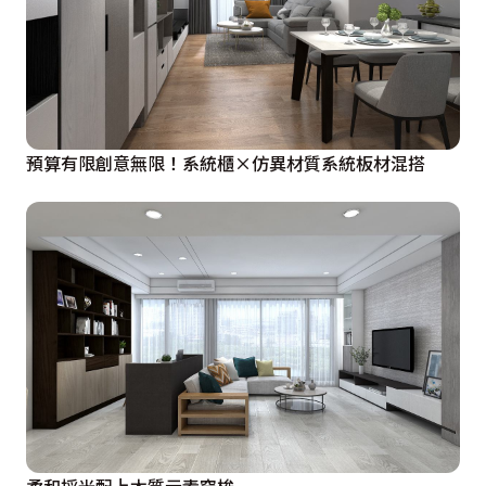
預算有限創意無限！系統櫃×仿異材質系統板材混搭
柔和採光配上木質元素穿梭