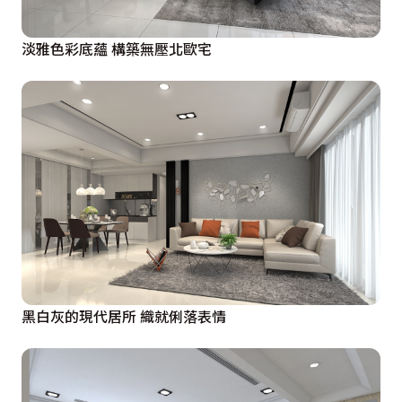
淡雅色彩底蘊 構築無壓北歐宅
黑白灰的現代居所 織就俐落表情