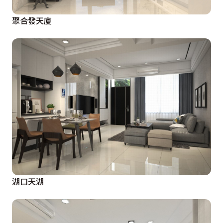
聚合發天廈
湖口天湖