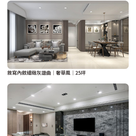
敘寫內斂細緻灰諧曲｜奢華風｜25坪