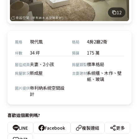
12
現代風
4房2廳2衛
風格
格局
34 坪
175 萬
坪數
預算
夫妻、2小孩
標準格局
居住成員
房屋類型
新成屋
系統櫃、木作、壁
房屋狀況
主要建材
紙、玻璃
帝利納系統空間設
圖片提供
計
喜歡這個案例嗎?
LINE
Facebook
複製連結
更多