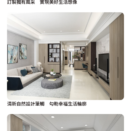
訂製獨有風采 實現美好生活想像
清新自然設計筆觸 勾勒幸福生活輪廓