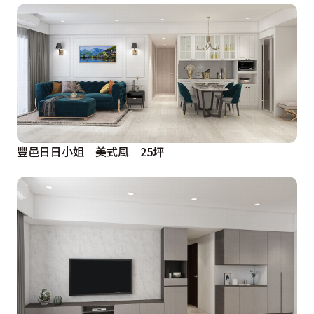
豐邑日日小姐｜美式風｜25坪