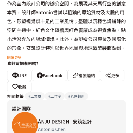
作為室內設計公司的辦公空間，為展現其天馬行空的創意
本質，設計師Antonio嘗試以粗獷的原始質材及大膽的用
色，形塑視覺感十足的工業風情；整體以沉穩色調鋪陳的
空間主題中，紅色文化磚牆與紅色窗簾成為視覺焦點，點
出活潑奔放的場域情境。此外，為塑造公司專業及國際化
的形象，安筑設計特別以世界地圖與地球造型裝飾點綴於
空間段落，象徵擁有遠大夢想的企業願景。

閱讀更多
喜歡這個案例嗎?
打造住辦合一的機能格局，如何讓公、私領域有明確的界
LINE
Facebook
複製連結
更多
定，又須同時滿足兩種作息模式的機能需求，著實考驗著
收藏
設計師的設計功力。因此，設計師Antonio以L型的動線
相關標籤
#
工業風
#
工作室
#
老屋翻新
規劃連結辦公區、會議區等工作場域，私領域則透過紅磚
設計團隊
牆面巧妙隱藏在L型動線的缺口處，創造出合理流暢的場
域動線。

ÀNJU DESIGN . 安筑設計
Antonio Chen