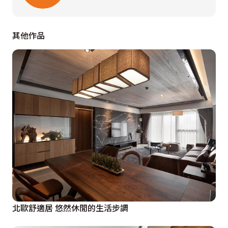
紅磚牆後方的主臥室，以一道木門框包覆的門片做隱藏，
步入主臥空間，內部設計更是別有洞天。安筑設計跳脫一
其他作品
般的臥室機能規劃，特別以半開放式設計定義衛浴機能與
更衣空間，徹底打破傳統的設計思維；在風格上，以帶有
獨特個性的學院風與公領域做明確劃分，設計師Antonio
特別以深藍色的漆面搭配黑色壁燈，營造迷人慵懶的深邃
氣息，讓人在工作一天的疲憊下，充分獲得身心上的放
鬆。
北歐舒適居 悠然休閒的生活步調