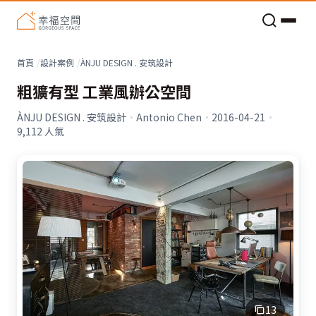
老屋預算分配與高 CP 值煥新術
首頁
設計案例
ÀNJU DESIGN . 安筑設計
粗獷有型 工業風辦公空間
ÀNJU DESIGN . 安筑設計
·
Antonio Chen
·
2016-04-21
·
9,112
人氣
13