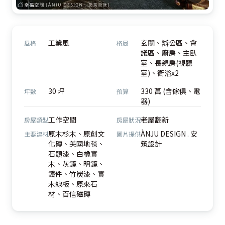
工業風
玄關、辦公區、會
風格
格局
議區、廚房、主臥
室、長親房(視聽
室)、衛浴x2
30 坪
330 萬 (含傢俱、電
坪數
預算
器)
工作空間
老屋翻新
房屋類型
房屋狀況
原木杉木、原創文
ÀNJU DESIGN . 安
主要建材
圖片提供
化磚、美國地毯、
筑設計
石頭漆、白橡實
木、灰鏡、明鏡、
鐵件、竹炭漆、實
木線板、原來石
材、百信磁磚