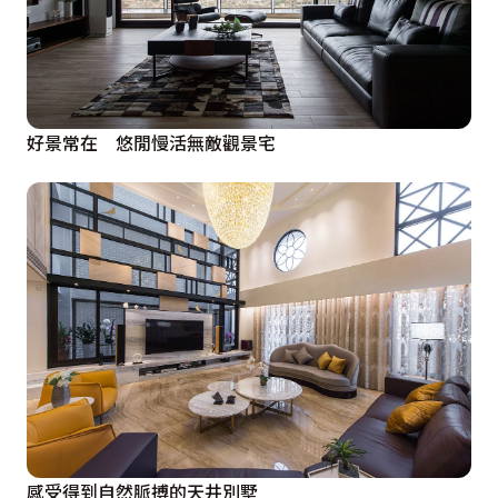
好景常在 悠閒慢活無敵觀景宅
感受得到自然脈搏的天井別墅