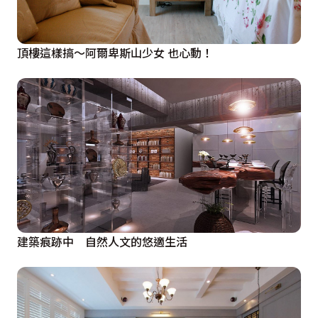
頂樓這樣搞～阿爾卑斯山少女 也心動！
建築痕跡中 自然人文的悠適生活