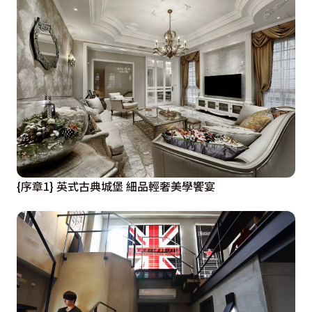
{序章1} 英式古典城堡 細品輕奢美學饗宴