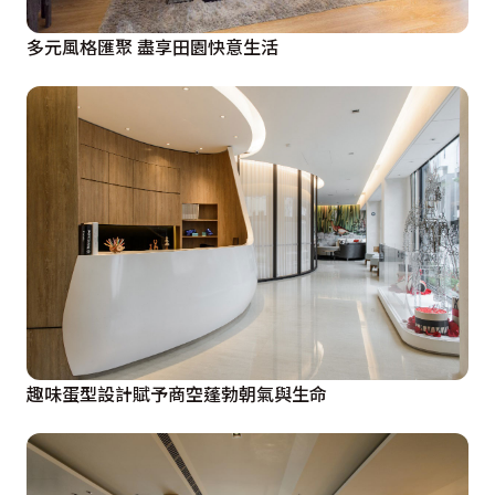
多元風格匯聚 盡享田園快意生活
趣味蛋型設計賦予商空蓬勃朝氣與生命