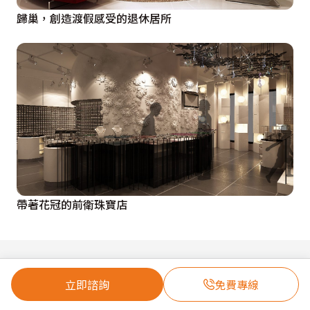
歸巢，創造渡假感受的退休居所
帶著花冠的前衛珠寶店
01
02
立即諮詢
免費專線
找設計靈感
找設計師
獲獎設計
人氣設計師