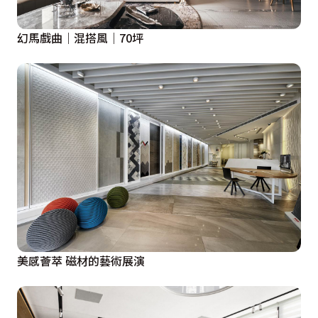
幻馬戲曲｜混搭風｜70坪
美感薈萃 磁材的藝術展演