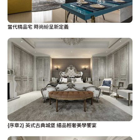
當代精品宅 時尚紛呈新定義
{序章2} 英式古典城堡 細品輕奢美學饗宴