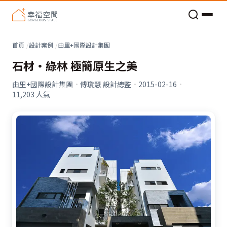
老屋預算分配與高 CP 值煥新術
看不見的居家風險和翻新關鍵
老屋預算分配與高 CP 值煥新術
首頁
設計案例
由里+國際設計集團
石材‧綠林 極簡原生之美
由里+國際設計集團
·
傅瓊慧 設計總監
·
2015-02-16
·
11,203
人氣