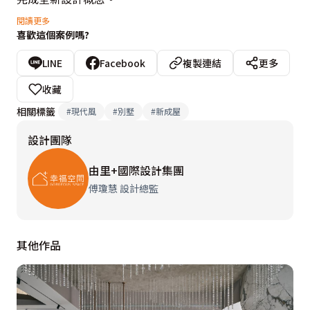
閱讀更多
喜歡這個案例嗎?
考量巷道狹窄棟距過小的隱私問題，設計師退縮局部空
間，保留兩棟住戶可互動交流的中庭場域，並縮小正面開
LINE
Facebook
複製連結
更多
窗尺度，將大面窗景結合日光陽台，規劃在側面角度，故
收藏
意錯開的陽台視角，保護雙方自在的賞景角度，與絕對的
相關標籤
#
現代風
#
別墅
#
新成屋
隱私性。

設計團隊
以自然風格衍生的設計，設計師運用塗料、可樂石與石板
由里+國際設計集團
磚等自然元素，鋪設外牆的質樸表情，並透過細緻的枝葉
傅瓊慧 設計總監
鐵件線條作為陽台欄杆，結合真實綠樹造景，在稠密的住
宅區，體現融入天地四景的原生美好。
其他作品