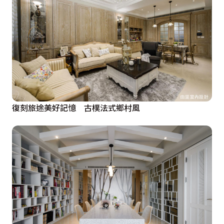
復刻旅途美好記憶 古樸法式鄉村風