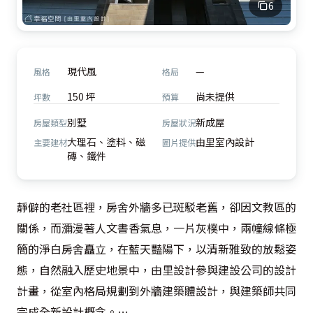
6
現代風
—
風格
格局
150 坪
尚未提供
坪數
預算
別墅
新成屋
房屋類型
房屋狀況
大理石、塗料、磁
由里室內設計
主要建材
圖片提供
磚、鐵件
靜僻的老社區裡，房舍外牆多已斑駁老舊，卻因文教區的
關係，而瀰漫著人文書香氣息，一片灰樸中，兩幢線條極
簡的淨白房舍矗立，在藍天豔陽下，以清新雅致的放鬆姿
態，自然融入歷史地景中，由里設計參與建設公司的設計
計畫，從室內格局規劃到外牆建築體設計，與建築師共同
完成全新設計概念。
