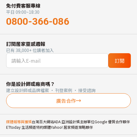
免付費客服專線
平日 09:00~18:30
0800-366-086
訂閱居家靈感週報
已有 38,000+ 位讀者加入
訂閱
你是設計師或廠商嗎？
建立設計師或品牌檔案 · 刊登案例 · 接受諮詢
廣告合作
媒體報導與獲獎
台灣百大網站
ADA 亞洲設計獎主辦單位
Google 優質合作夥伴
ETtoday 生活頻道特約媒體
Yahoo! 居家頻道策略夥伴