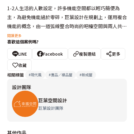
1-2人生活的人數設定，許多機能空間都以輕巧簡便為
主，為避免機能過於零碎，巨葉設計在規劃上，運用複合
機能的概念，由一道弧線整合時尚的吧檯空間與兩人共敘
晚餐的餐桌，並將展示與生活雜物的收納規劃入內，廚房
閱讀更多
喜歡這個案例嗎?
便回歸基礎的煮食機能，頗有國外居所的開放式機能概
念。

LINE
Facebook
複製連結
更多
收藏
另一側機能整合的案例運用在窗邊臥榻處，精算過的高
相關標籤
#
現代風
#
實品／樣品屋
#
新成屋
度，搭配一側的桌面成為小書房空間，下方同要具有實用
設計團隊
的收納功能，若有親友來訪，便可成為客房使用，可謂豐
富而實用的機能型設計。
巨葉空間設計
巨葉設計團隊
其他作品