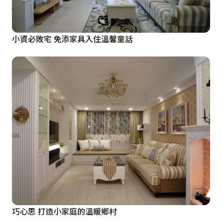
小資必敗宅 免添家具入住溫馨童話
巧心思 打造小家庭的溫暖鄉村