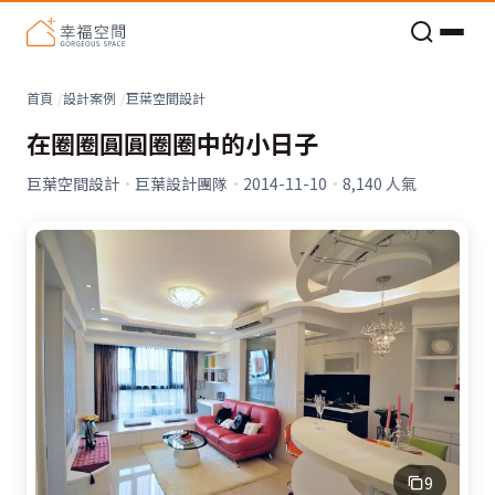
老屋預算分配與高 CP 值煥新術
首頁
設計案例
巨葉空間設計
在圈圈圓圓圈圈中的小日子
巨葉空間設計
·
巨葉設計團隊
·
2014-11-10
·
8,140
人氣
9