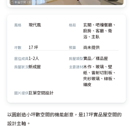
現代風
玄關、吧檯餐廳、
風格
格局
廚房、客廳、衛
浴、主臥
17 坪
尚未提供
坪數
預算
1-2人
實品／樣品屋
居住成員
房屋類型
新成屋
木作、玻璃、壁
房屋狀況
主要建材
紙、雷射切割板、
夾紗玻璃、線板、
繃皮
巨葉空間設計
圖片提供
以圓創造小坪數空間的機能創意，是17坪實品屋空間的
設計主軸。
