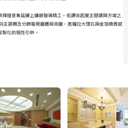
景輝煌意象延續上鑲嵌玻璃精工，低調收起屋主閱讀與方城之
雙向主題概念分飾電視牆體與背牆，奧羅拉大理石與金箔嬌貴感
客製化的個性引申。