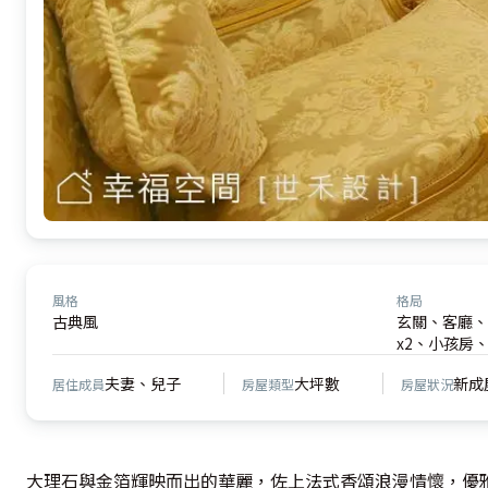
風格
格局
古典風
玄關、客廳、
x2、小孩房、
夫妻、兒子
大坪數
新成
居住成員
房屋類型
房屋狀況
大理石與金箔輝映而出的華麗，佐上法式香頌浪漫情懷，優雅