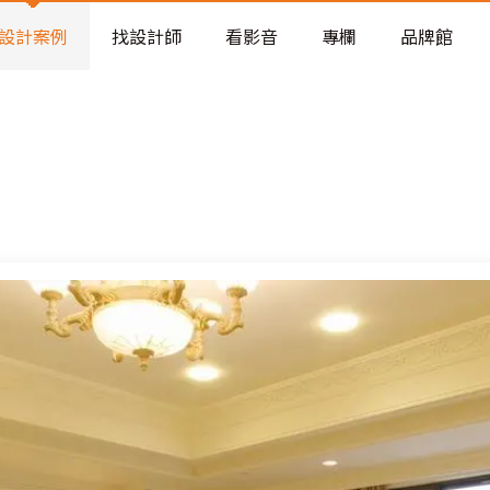
老屋預算分配與高 CP 值煥新術
設計案例
找設計師
看影音
專欄
品牌館