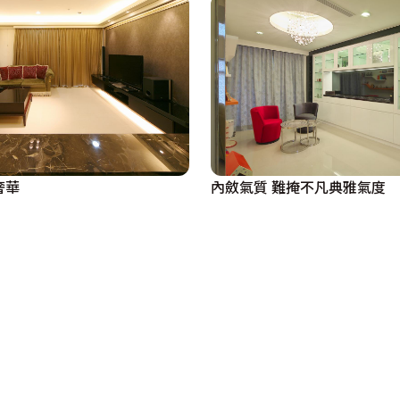
奢華
內斂氣質 難掩不凡典雅氣度