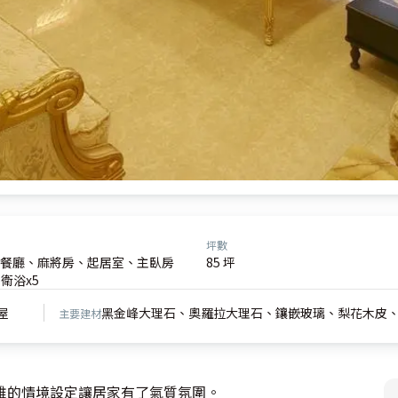
坪數
餐廳、麻將房、起居室、主臥房
85 坪
衛浴x5
屋
黑金峰大理石、奧羅拉大理石、鑲嵌玻璃、梨花木皮
主要建材
的情境設定讓居家有了氣質氛圍。
