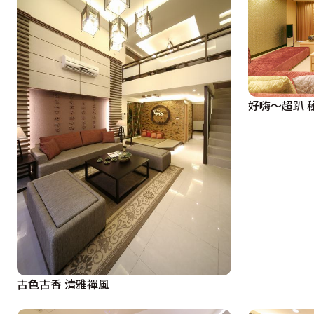
好嗨〜超趴 
古色古香 清雅禪風