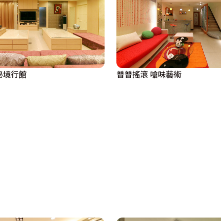
秘境行館
普普搖滾 嗆味藝術