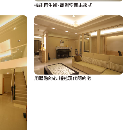
機能再生術˙商辦空間未來式
用體貼的心 鋪述現代簡約宅