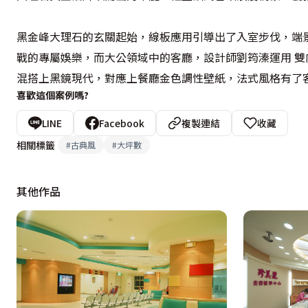
黑金峰大理石的玄關起始，線板應用引導出了入室步伐，端
戰的專屬娛樂，而大公領域中的客廳，設計師劉筠溱運用 
混搭上黑鏡現代，對應上餐廳金色調性壁紙，法式風格有了
喜歡這個案例嗎?
LINE
Facebook
複製連結
收藏
相關標籤
#
古典風
#
大坪數
其他作品