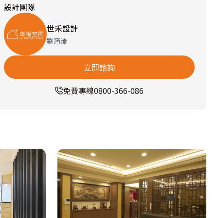
設計團隊
世禾設計
劉筠溱
立即諮詢
免費專線
0800-366-086