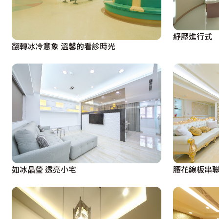
紓壓進行式
翻轉冰冷意象 溫馨的看診時光
如冰晶瑩 透亮小宅
腰花線板串聯