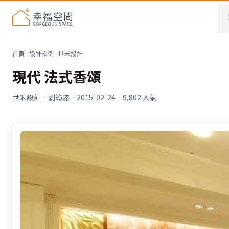
首頁
設計案例
世禾設計
現代 法式香頌
世禾設計
·
劉筠溱
·
2015-02-24
·
9,802
人氣