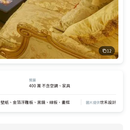
12
預算
400 萬 不含空調、家具
、壁紙、金箔浮雕板、黑鏡、線板、畫框
世禾設計
圖片提供