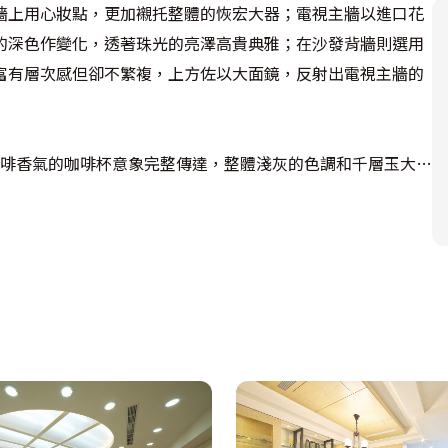
牆上用心妝點，更加襯托整體的恢宏大器；電視主牆以進口花
的深色作變化，透著珠光的亮澤高貴典雅；在沙發背牆則選用
富有層次感但卻不繁複，上方佐以大面鏡，反射出電視主牆的
咖啡香氣的咖啡杯意象完整傳達，整體淺灰的色調和千層玉大理
感的卡布其諾。
法規劃，一方面以鏡面放大空間，一方面巧妙修飾虛化柱體，搭
相隔，特別選用透光不透明的裂紋玻璃，讓兩個空間視使用需
先的欄杆，讓視線更穿透，夾層下方及沙發牆兩側用光柱細細鋪