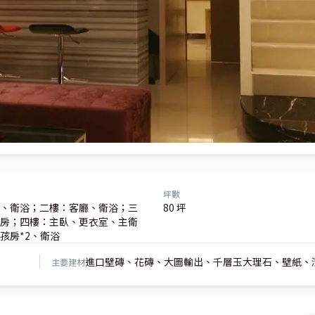
坪數
、衛浴；二樓：客廳、衛浴；三
80 坪
房；四樓：主臥、更衣室、主衛
孩房*2、衛浴
進口壁磚、花磚、大圖輸出、千層玉大理石、壁紙、
主要建材