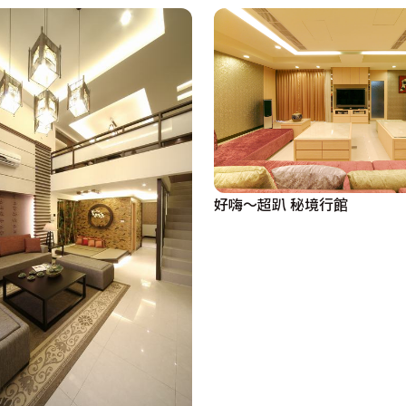
好嗨〜超趴 秘境行館