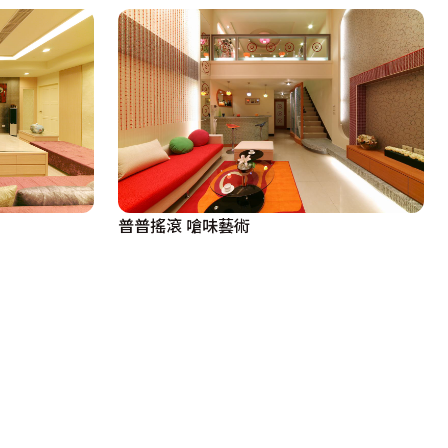
普普搖滾 嗆味藝術