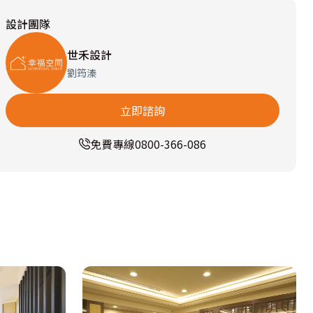
設計團隊
世禾設計
劉筠溱
立即諮詢
免費專線
0800-366-086