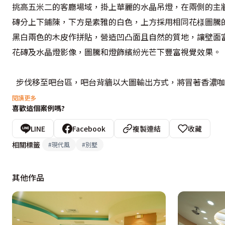
挑高五米二的客廳場域，掛上華麗的水晶吊燈，在兩側的主
磚分上下鋪陳，下方是素雅的白色，上方採用相同花様圖騰
黑白兩色的木皮作拼貼，營造凹凸面且自然的質地，讓壁面
花磚及水晶燈影像，圖騰和燈飾繽紛光芒下豐富視覺效果。
  步伐移至吧台區，吧台背牆以大圖輸出方式，將冒著香濃
石的吧台面完美融合在一起，讓人忍不住想立刻品嚐綿密口
閱讀更多
喜歡這個案例嗎?
  拾階而上來到二樓的夾層空間，餐廳展示櫃以古典對稱手
LINE
Facebook
複製連結
收藏
配水晶吊燈營造華麗幽靜的用餐氛圍。廚房以橫拉門和餐廳
相關標籤
#
現代風
#
別墅
求開啟或關閉，滿足界定場域和阻隔油煙的用途。
其他作品
  從客廳方向看去，夾層的邊框設計師特別以清玻璃取代原
陳，空間立時佈滿層次和立體感。