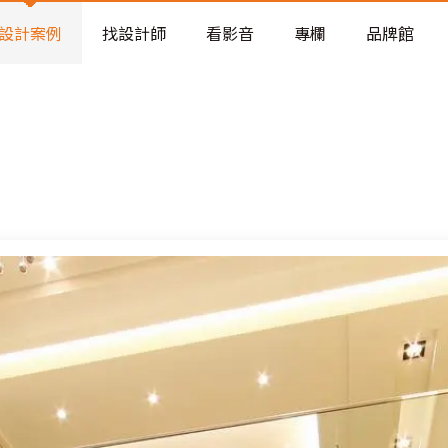
老屋預算分配與高 CP 值煥新術
設計案例
找設計師
看影音
專欄
品牌館