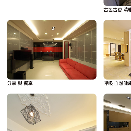
古色古香 清
分享 與 獨享
呼吸 自然健