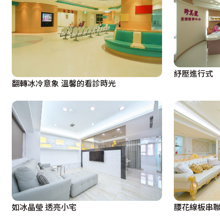
  主臥室佐粉綠富光澤的壁紙搭配粉紅繃布讓床頭倍增氣派
衣室以木作精心打造，櫃體門片用壁布貼覆增加立體質感。
間的美感和價值，令人身處其中心曠神怡、驚喜無窮。
紓壓進行式
翻轉冰冷意象 溫馨的看診時光
如冰晶瑩 透亮小宅
腰花線板串聯