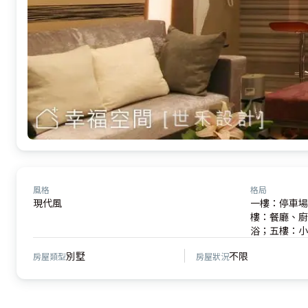
風格
格局
現代風
一樓：停車場
樓：餐廳、廚
浴；五樓：小
別墅
不限
房屋類型
房屋狀況