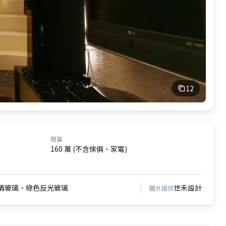
12
預算
160 萬 (不含傢俱、家電)
清玻璃、綠色反光玻璃
世禾設計
圖片提供