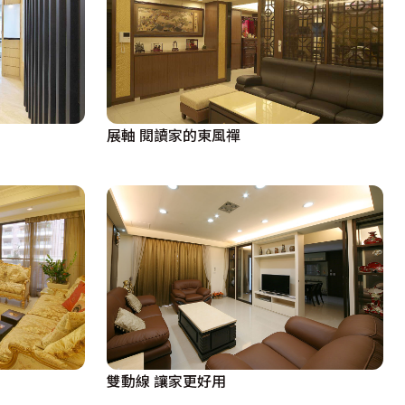
展軸 閱讀家的東風禪
雙動線 讓家更好用