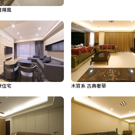
雅禪風
康住宅
木質系 古典奢華