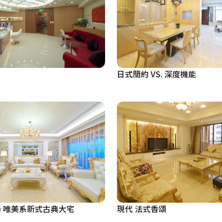
，全室鋪設地毯，並善用光影營造浪漫柔和的休憩氛圍。一旁更
綜觀全案，設計師擅於挑選精緻的質材，用光影層層堆疊出空
日式簡約 VS. 深度機能
 唯美系新式古典大宅
現代 法式香頌