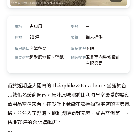
古典風
—
風格
格局
70 坪
尚未提供
坪數
預算
商業空間
不限
房屋類型
房屋狀況
超耐磨地板、壁紙
玉鼎室內裝修設計
主要建材
圖片提供
有限公司
甫於近期盛大開幕的Théophile & Patachou，坐落於台
北敦化名媛商圈內，原汁原味地將比利時皇室最愛的嬰幼
童用品空運來台，在設計上延續布魯塞爾旗艦店的古典風
格，並注入了舒適、優雅與時尚等元素，成為亞洲第一、
佔地70坪的台北旗艦店。
