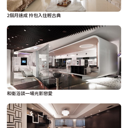
2個月速成 拎包入住輕古典
和衛浴談一場光影戀愛