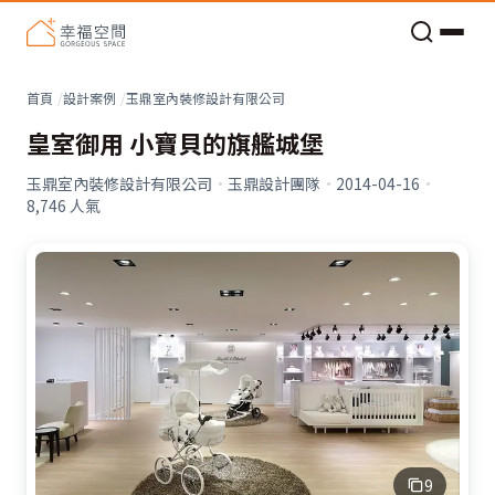
老屋預算分配與高 CP 值煥新術
看不見的居家風險和翻新關鍵
老屋預算分配與高 CP 值煥新術
首頁
設計案例
玉鼎室內裝修設計有限公司
皇室御用 小寶貝的旗艦城堡
玉鼎室內裝修設計有限公司
·
玉鼎設計團隊
·
2014-04-16
·
8,746
人氣
9