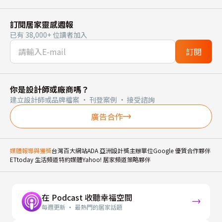
訂閱居家靈感週報
已有 38,000+ 位讀者加入
訂閱
你是設計師或廠商嗎？
建立設計師或品牌檔案 · 刊登案例 · 接受諮詢
廣告合作
媒體報導與獲獎
台灣百大網站
ADA 亞洲設計獎主辦單位
Google 優質合作夥伴
ETtoday 生活頻道特約媒體
Yahoo! 居家頻道策略夥伴
在 Podcast 收聽幸福空間
每週更新 · 最熱門的居家話題