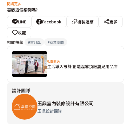
在外觀上，玉鼎設計師砌出一處優雅的時尚空間，歐式雨
閱讀更多
喜歡這個案例嗎?
棚設計更帶有香榭大道的氛圍。進入空間內部，透過線條
與對稱強化了古典意象，並將空間依產品的系列分為四大
LINE
Facebook
複製連結
更多
區塊:蜜粉色、丹寧色、絨灰色、原木色；每個櫥窗角
收藏
落、動線轉折、展售空間，都在此演繹一場時尚饗宴，一
相關標籤
#
古典風
#
商業空間
同見證空間的設計美學。
相關影片
生活導入設計 創造溫馨頂級嬰兒用品店
設計團隊
玉鼎室內裝修設計有限公司
玉鼎設計團隊