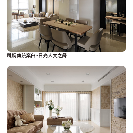
跳脫傳統窠臼~日光人文之舞