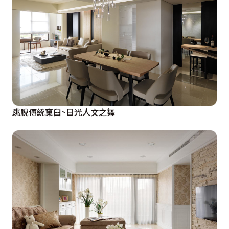
跳脫傳統窠臼~日光人文之舞