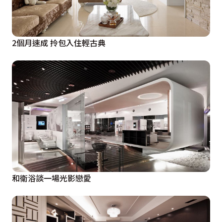
2個月速成 拎包入住輕古典
和衛浴談一場光影戀愛