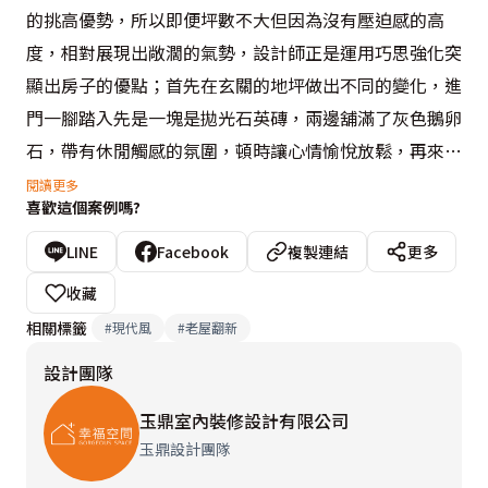
的挑高優勢，所以即便坪數不大但因為沒有壓迫感的高
度，相對展現出敞濶的氣勢，設計師正是運用巧思強化突
顯出房子的優點；首先在玄關的地坪做出不同的變化，進
門一腳踏入先是一塊是拋光石英磚，兩邊舖滿了灰色鵝卵
石，帶有休閒觸感的氛圍，頓時讓心情愉悅放鬆，再來是
一塊黑色的結晶奈米磚再以黑色和灰色的鵝卵石圍繞，以
閱讀更多
喜歡這個案例嗎?
地坪的材質和顏色作出場域的變化界定，空間的轉寰心境
也隨之微妙變換，進入客廳區則是架高起的海島型木地
LINE
Facebook
複製連結
更多
板，設計師更改了一些格局，將廁所開門的方向做了移位
收藏
調整，解決廁所直接面向床的困擾，廚具兼吧台區以白色
相關標籤
#
現代風
#
老屋翻新
的鋼烤的櫃身和石英磚的枱面簡潔又清爽，天花板以六個
設計團隊
嵌燈取代主燈，光線足夠卻不至於造成過熱的情況產生，
如此的配置是經過設計師精心思量過，雖然是小細節但卻
玉鼎室內裝修設計有限公司
能看出設計師的細心。
玉鼎設計團隊