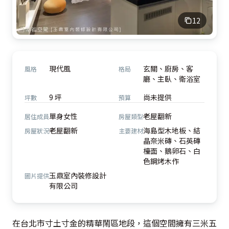
12
現代風
玄關、廚房、客
風格
格局
廳、主臥、衛浴室
9 坪
尚未提供
坪數
預算
單身女性
老屋翻新
居住成員
房屋類型
老屋翻新
海島型木地板、結
房屋狀況
主要建材
晶奈米磚、石英磚
檯面、鵝卵石、白
色鋼烤木作
玉鼎室內裝修設計
圖片提供
有限公司
在台北市寸土寸金的精華鬧區地段，這個空間擁有三米五