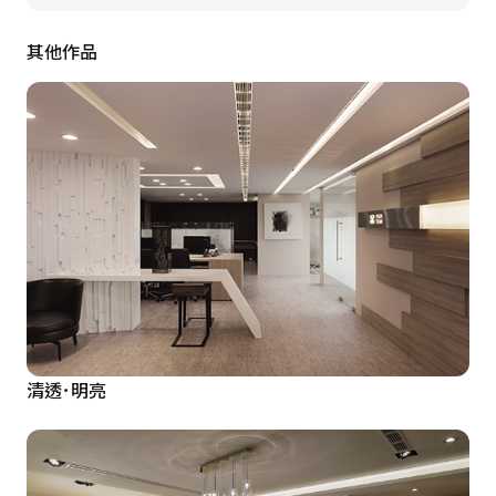
  電視牆旁一整排的櫃體收納，滿足屋主重視收納的需
其他作品
求；不只是收納客廳牆面也規劃了展示的層板，屋主珍藏
的飾品都能一一展現。雖然空間不大，但是生活機能卻不
能因此牽就而有所犧牲，仍然保留陽台可以在戶外曬衣
服，出入陽台搭起二扇對稱的門片，地板則是同樣材質向
外有延伸出去的感覺。睡眠區床頭與展示櫃稍稍做出木片
間隔，圍塑出獨立靜謐的睡眠空間；床的前方也有高衣櫃
收納空間充足。
清透･明亮