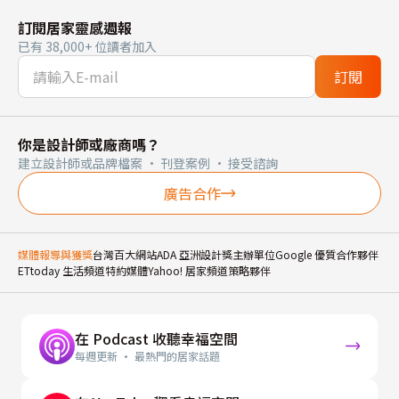
訂閱居家靈感週報
已有 38,000+ 位讀者加入
訂閱
你是設計師或廠商嗎？
建立設計師或品牌檔案 · 刊登案例 · 接受諮詢
廣告合作
媒體報導與獲獎
台灣百大網站
ADA 亞洲設計獎主辦單位
Google 優質合作夥伴
ETtoday 生活頻道特約媒體
Yahoo! 居家頻道策略夥伴
在 Podcast 收聽幸福空間
每週更新 · 最熱門的居家話題