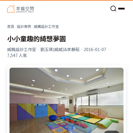
老屋預算分配與高 CP 值煥新術
看不見的居家風險和翻新關鍵
老屋預算分配與高 CP 值煥新術
首頁
設計案例
威楓設計工作室
小小童趣的綺想夢園
威楓設計工作室
·
劉玉琪(威威)&李靜茹
·
2016-01-07
·
7,547
人氣