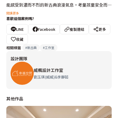
能感受到濃而不烈的新古典浪漫氣息。考量孩童安全而需
要的紫外線殺菌設備，在規劃之初就針對配置與電路管線
閱讀更多
喜歡這個案例嗎?
進行量身客製的週全設想。
LINE
Facebook
複製連結
更多
收藏
相關標籤
#
新古典
#
工作室
設計團隊
威楓設計工作室
劉玉琪(威威)&李靜茹
其他作品