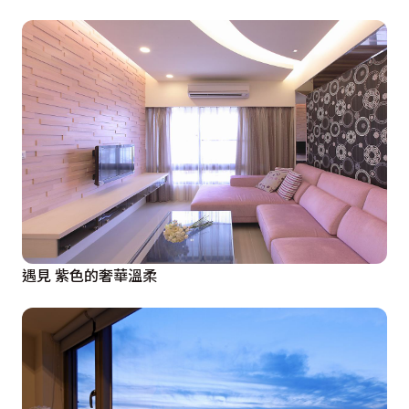
遇見 紫色的奢華溫柔