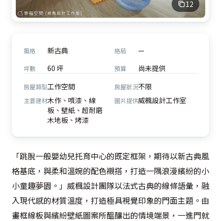
12
新古典
—
風格
格局
60 坪
尚未提供
坪數
預算
工作空間
不限
房屋類型
房屋狀況
木作、噴漆、線
威楓設計工作室
主要建材
圖片提供
板、壁紙、超耐磨
木地板、烤漆
「跳脫一般嬰幼兒托育中心的既定框架，期待以新古典風
格基底，與柔和溫婉的配色襯搭，打造一隅浪漫繽紛的小
小童趣夢園。」威楓設計團隊以法式古典的線條語彙，融
入現代感的材質溫度，打造極具視覺印象的門面主題。由
畫框線板與繽紛壁紙圖案所醞釀出的情境端景，一進門就