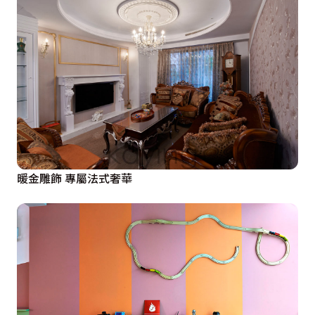
暖金雕飾 專屬法式奢華