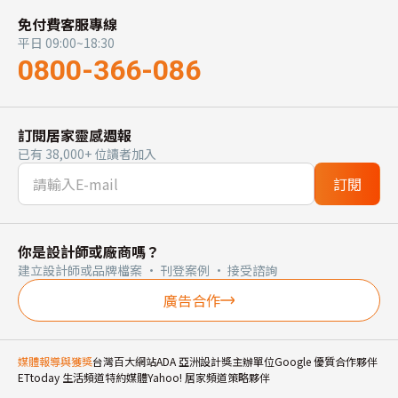
免付費客服專線
平日 09:00~18:30
0800-366-086
訂閱居家靈感週報
已有 38,000+ 位讀者加入
訂閱
你是設計師或廠商嗎？
建立設計師或品牌檔案 · 刊登案例 · 接受諮詢
廣告合作
媒體報導與獲獎
台灣百大網站
ADA 亞洲設計獎主辦單位
Google 優質合作夥伴
ETtoday 生活頻道特約媒體
Yahoo! 居家頻道策略夥伴