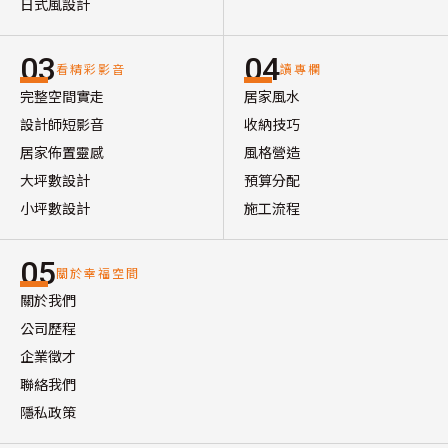
日式風設計
03
04
看精彩影音
讀專欄
完整空間實走
居家風水
設計師短影音
收納技巧
居家佈置靈感
風格營造
大坪數設計
預算分配
小坪數設計
施工流程
05
關於幸福空間
關於我們
公司歷程
企業徵才
聯絡我們
隱私政策