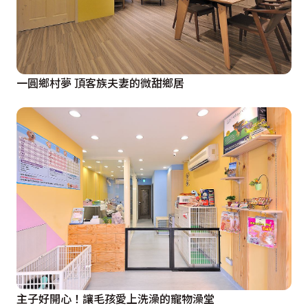
一圓鄉村夢 頂客族夫妻的微甜鄉居
主子好開心！讓毛孩愛上洗澡的寵物澡堂