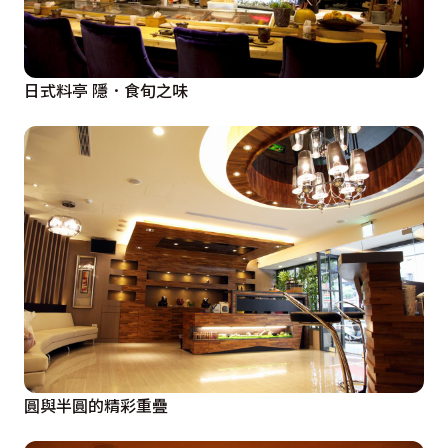
日式料亭 隱．食旬之味
圓與半圓的精彩重疊