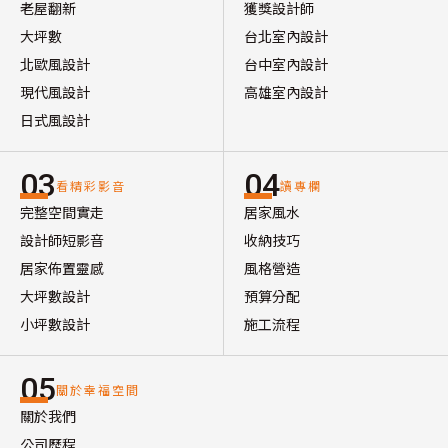
老屋翻新
獲獎設計師
大坪數
台北室內設計
北歐風設計
台中室內設計
現代風設計
高雄室內設計
日式風設計
03
04
看精彩影音
讀專欄
完整空間實走
居家風水
設計師短影音
收納技巧
居家佈置靈感
風格營造
大坪數設計
預算分配
小坪數設計
施工流程
05
關於幸福空間
關於我們
公司歷程