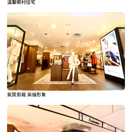
溫馨鄉村住宅
氣質剪裁 英倫形象