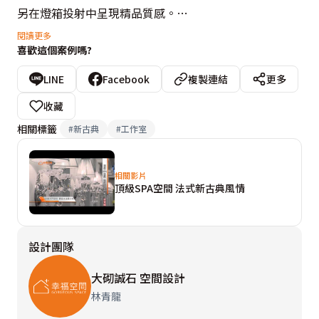
另在燈箱投射中呈現精品質感。

閱讀更多
喜歡這個案例嗎?
本案為兼具醫美療程與spa紓壓機能的醫美中心，大砌誠
石考量顧客的隱私性需求，將空間分為兩個區塊，以櫃台
LINE
Facebook
複製連結
更多
為中心設計環狀雙動線。從造型壁爐旁進入醫美療程區，
收藏
半圓拱格窗鑲飾清玻讓自然光湧入明亮廊道，與陣列於線
相關標籤
#
新古典
#
工作室
板立面上的壁燈烘托出溫暖浪漫，設計師利用廊道轉圜處
規劃接待吧台，鮮綠的植生牆與線條感雨遮，呼應梯廳手
相關影片
法呈現戶外咖啡座的閒適感。轉折進入另一條廊道動線，
頂級SPA空間 法式新古典風情
半圓拱窗改覆百葉窗線條，色系上也由綠色轉為木色層
次，呈現端底接待吧台的無壓寫意。

設計團隊
環狀動線最後進入淺藍為底的spa紓壓區，大砌誠石藉由
大砌誠石 空間設計
立面材質的差異轉換空間氛圍，讓文化石的粗獷質感表現
林青龍
不羈與自在，以門扉分野的空間屬性亦有茶鏡暗門通往大