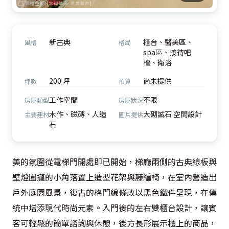
新古典
櫃台、醫美區、
風格
格局
spa區、接待吧
檯、衛浴
200 坪
尚未提供
坪數
預算
工作空間
不限
房屋類型
房屋狀況
木作、磁磚、人造
大砌誠石 空間設計
主要建材
圖片提供
石
美的氛圍從電梯門開處即已開始，梯廳兩側的古典線板與
壁燈圍攏的小角落置上造型花架與藤編椅，在室內營造出
戶外庭園風景，復古的格門線條改以黑色鐵件呈現，在傳
統中增添現代時尚元素。入門後的左右雙櫃台設計，讓賓
客可輕鬆的簡單諮詢與休憩，後方長形展示櫃上的商品，