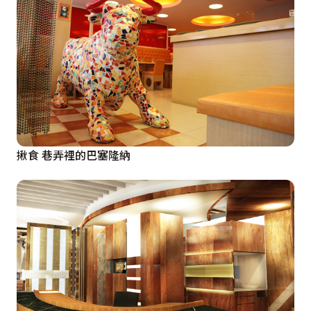
揪食 巷弄裡的巴塞隆納