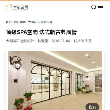
老屋預算分配與高 CP 值煥新術
看不見的居家風險和翻新關鍵
老屋預算分配與高 CP 值煥新術
首頁
設計案例
大砌誠石 空間設計
頂級SPA空間 法式新古典風情
大砌誠石 空間設計
·
林青龍
·
2016-01-06
·
12,630
人氣
13