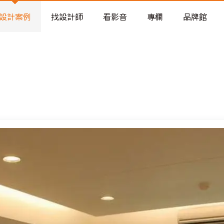
老屋預算分配與高 CP 值煥新術
設計案例
找設計師
看影音
專欄
品牌館