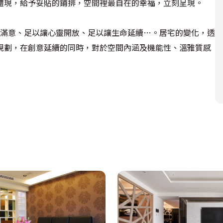
體現，給予妥貼的鋪排，空間裡最自在的幸福，立刻呈現。
活滿意、足以讓心靈開放、足以讓生命延續…。居宅的變化，透
規劃，在創意延續的同時，對於空間內涵及機能性、溫雅質感
之間的色系完整的呈現空間的層次表現，也同時將現代簡約的線
主要建材，空間透過白色處理，減少了視覺上的壓迫也間接的
白之間的比例，讓場域的俐落表情，更為明確。女孩房巧妙的
用；衣櫃以色系做出塊狀的區分，免除使用同一色系造成空間
，加深空間的通透感之外，更將餐敘區域營造出低調奢華的氛
線板搭配烤漆做出立體觸感，將視覺向上延展開來。書房以溫
櫃體將下方以間接光源鋪設成為展示區域，豐富空間的層次