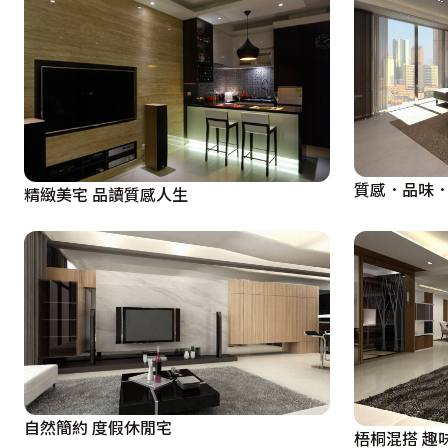
質感．品味
精緻美宅 品讀質感人生
自然簡約 度假休閒宅
梧桐混搭 趣