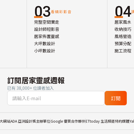
03
04
看精彩影音
完整空間實走
居家風水
設計師短影音
收納技巧
居家佈置靈感
風格營造
大坪數設計
預算分配
小坪數設計
施工流程
訂閱居家靈感週報
已有 38,000+ 位讀者加入
訂閱
大網站
ADA 亞洲設計獎主辦單位
Google 優質合作夥伴
ETtoday 生活頻道特約媒體
Y