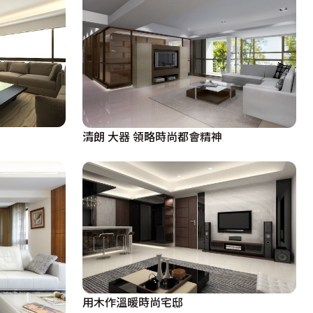
清朗 大器 領略時尚都會精神
用木作溫暖時尚宅邸