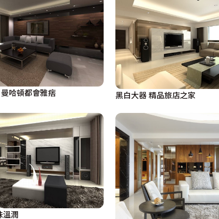
．曼哈頓都會雅痞
黑白大器 精品旅店之家
味溫潤