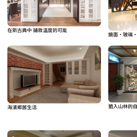
感。
  主臥部分以烤漆玻璃做為主臥衣櫃部分的處理，同時透過
區，桌子規劃為可動式，富使用機能，下方則安排收納空間
在新古典中 鋪敘溫度的可能
鏡面‧玻璃
綽與朗明係其主述的空間語彙。居宅，不單只是線條及顏色
及品味安排最佳的代言。
猶入山林的
海濱鄉居生活