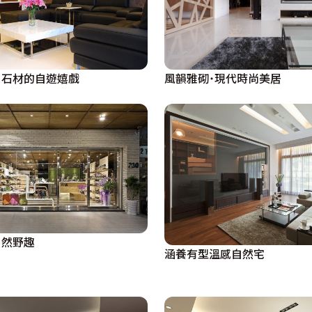
深淺顏色搭配，減少空間裡給予視覺的壓迫感。於窗下設計臥榻
。自遊空間團隊一直以細膩且獨到的創意詮釋每一處空間，闊
風韻雅砌˙現代時尚美居
‧石材的自遊嬉戲
的堆砌，經由居住者的肯定及空間精緻的安排，共同成為生活
自然野趣
涵養有型溫感自然宅