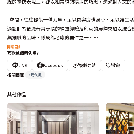
線的暢快表現上，都以相當純熟精湛的巧思，透過對人文的
  空間，往往提供一種力量，足以包容疲備身心、足以讓生
過設計者依憑著其專精的純熟經驗及創意的展伸來加以統合
與細膩的品味，係成為考慮的要件之一。
閱讀更多
喜歡這個案例嗎?
  玄關區域以秋香木搭配黑鏡作為鞋櫃及端景的效果，深淺
條，於此開始向內展延開來。客廳主牆以白色銀狐大理石為
LINE
Facebook
複製連結
收藏
放大了空間。一旁以墨鏡成為與女孩房之間的界定，同時黑
相關標籤
#
現代風
將樑下設計為臥榻區，一旁利用角落規劃為收納及展示櫃使
的厚重的視覺效果。
其他作品
  餐廳區域以吊燈、秋香木搭配茶鏡作為餐具櫃的整體搭配
圍。天花的安排上，以茶鏡來加深空間的高度效果，主牆以
潤的實木材質鋪設，地板下方設計師將它規劃為收納空間，