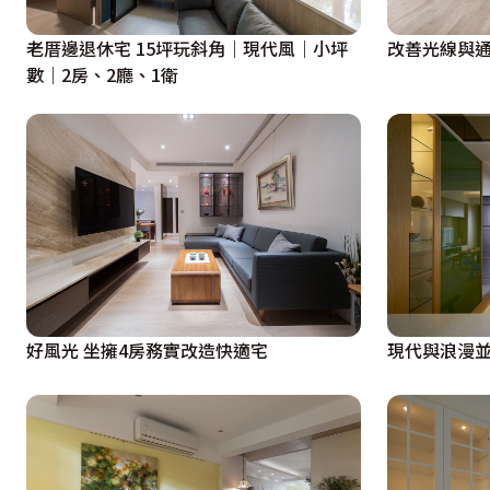
老厝邊退休宅 15坪玩斜角｜現代風｜小坪
改善光線與通
數｜2房、2廳、1衛
好風光 坐擁4房務實改造快適宅
現代與浪漫