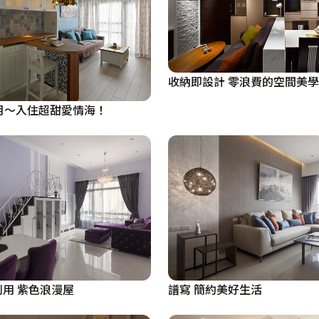
收納即設計 零浪費的空間美學
月～入住超甜愛情海！
利用 紫色浪漫屋
譜寫 簡約美好生活