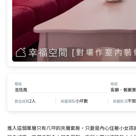
風格
格局
混搭風
客廳、餐廳兼
2人
小坪數
不限
居住成員
房屋類型
房屋狀況
進入這個單層只有八坪的夾層套房，只要是內心住著小女孩的人，