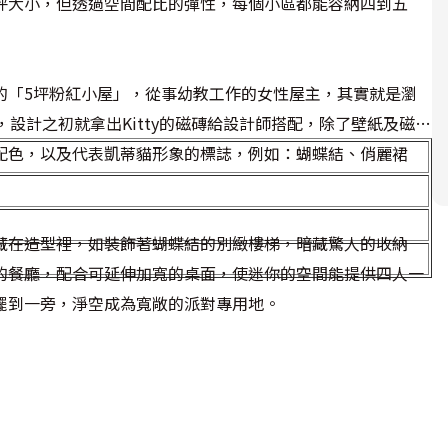
坪大小，但透過空間配比的彈性，每個小區都能容納四到五
的「5坪粉紅小屋」，從事幼教工作的女性屋主，其實就是瀏
屋主，設計之初就拿出Kitty的磁磚給設計師搭配，除了壁紙及磁磚
配色，以及代表凱蒂貓形象的標誌，例如：蝴蝶結、俏麗裙
藏在造型裡，如裝飾著蝴蝶結的別緻樓梯，暗藏驚人的收納
的餐廳，配合可延伸加寬的桌面，使迷你的空間能提供四人一
擺到一旁，淨空成為寬敞的派對專用地。
樑及樓板中間的空隙，改造為桃紅色的收納櫃，充分利用空間
 Kitty卡通磁磚點綴，從裡到外都延續一致的夢幻色彩。