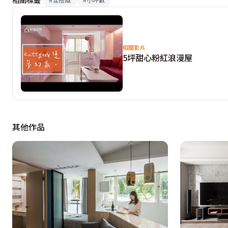
原先屋主設定為出租用的套房，在竣工後卻再也捨不得出租
題包廂。
廠商電話
相關影片
5坪甜心粉紅浪漫屋
其他作品