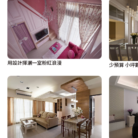
用設計揮灑一室粉紅浪漫
少預算 小坪