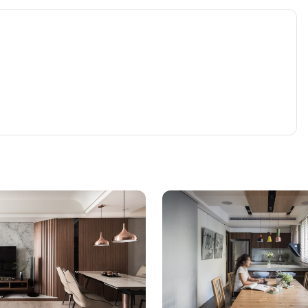
，反倒成為母女邀請三五好友小聚，或是多人開慶祝派對的主