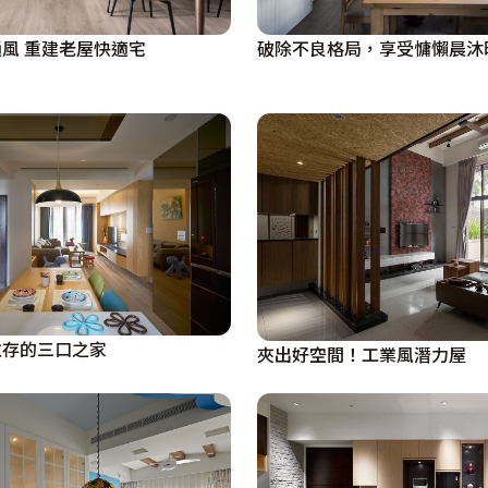
風 重建老屋快適宅
破除不良格局，享受慵懶晨沐
並存的三口之家
夾出好空間！工業風潛力屋