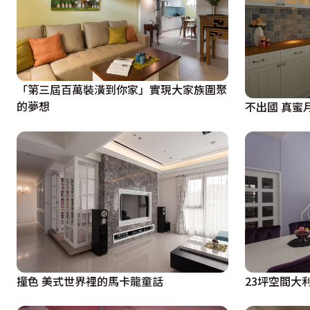
「第三屆百萬裝潢到你家」實現大家族圍聚
的夢想
不出國 真蜜
撞色 美式世界裡的馬卡龍童話
23坪空間大