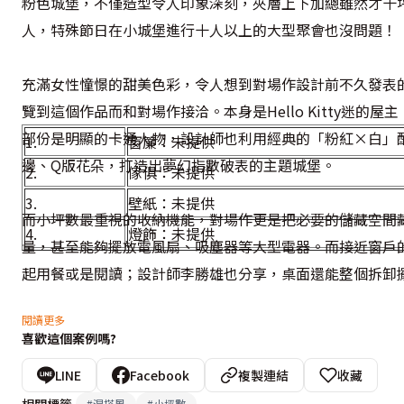
粉色城堡，不僅造型令人印象深刻，夾層上下加總雖然才十
人，特殊節日在小城堡進行十人以上的大型聚會也沒問題！
充滿女性憧憬的甜美色彩，令人想到對場作設計前不久發表
覽到這個作品而和對場作接洽。本身是Hello Kitty迷的
部份是明顯的卡通人物，設計師也利用經典的「粉紅×白」
1.
窗簾：未提供
邊、Q版花朵，打造出夢幻指數破表的主題城堡。
2.
傢俱：未提供
3.
壁紙：未提供
而小坪數最重視的收納機能，對場作更是把必要的儲藏空間
4.
燈飾：未提供
量，甚至能夠擺放電風扇、吸塵器等大型電器。而接近窗戶
起用餐或是閱讀；設計師李勝雄也分享，桌面還能整個拆卸
閱讀更多
夾層上方的睡眠區，床頭延續了電視牆的白色裙邊，床尾在
喜歡這個案例嗎?
發揮最佳坪效。浴室粉嫩的磁磚配色，加上屋主提供的Hello
LINE
Facebook
複製連結
收藏
相關標籤
#
混搭風
#
小坪數