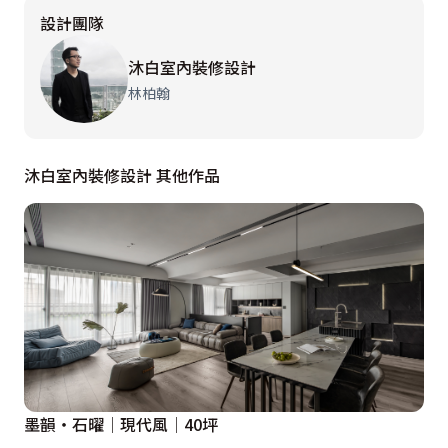
設計團隊
沐白室內裝修設計
林柏翰
沐白室內裝修設計 其他作品
墨韻・石曜│現代風│40坪