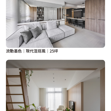
流動墨色｜現代混搭風｜25坪