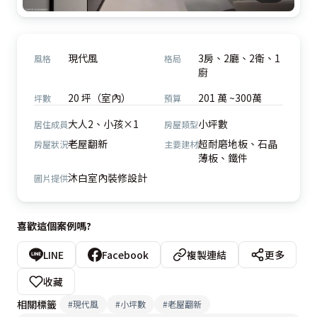
現代風
3房、2廳、2衛、1
風格
格局
廚
20 坪（室內）
201 萬 ~300萬
坪數
預算
大人2、小孩×1
小坪數
居住成員
房屋類型
老屋翻新
超耐磨地板、石晶
房屋狀況
主要建材
薄板、鐵件
沐白室內裝修設計
圖片提供
喜歡這個案例嗎?
LINE
Facebook
複製連結
更多
收藏
相關標籤
#
現代風
#
小坪數
#
老屋翻新