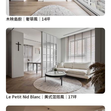
木映島廚│奢華風│14坪
Le Petit Nid Blanc│美式混搭風│17坪