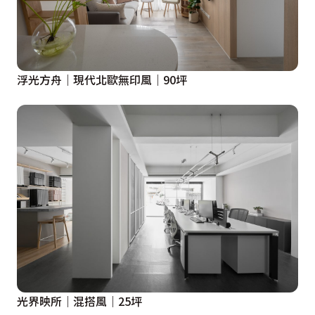
浮光方舟｜現代北歐無印風｜90坪
光界映所｜混搭風｜25坪