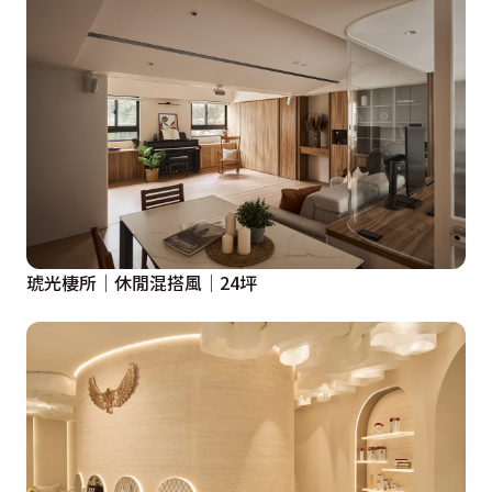
琥光棲所│休閒混搭風│24坪