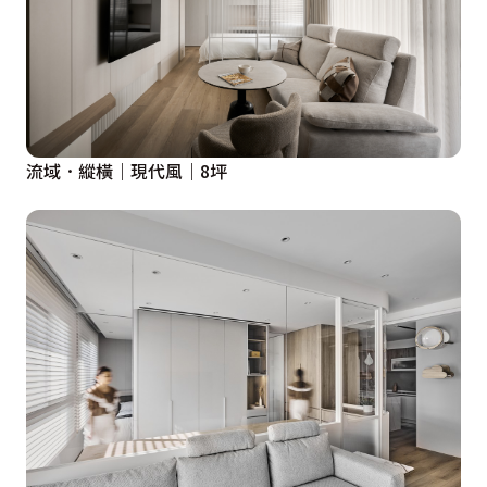
流域．縱橫｜現代風｜8坪