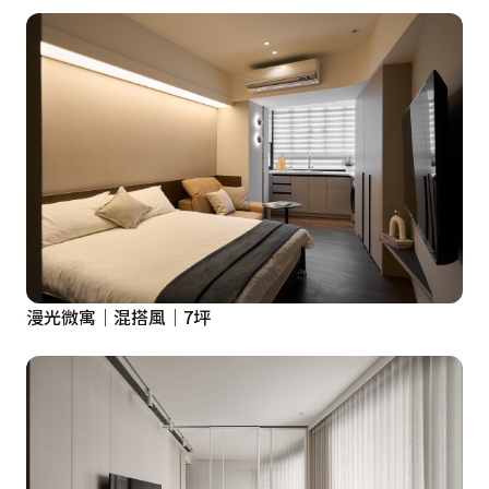
漫光微寓｜混搭風｜7坪