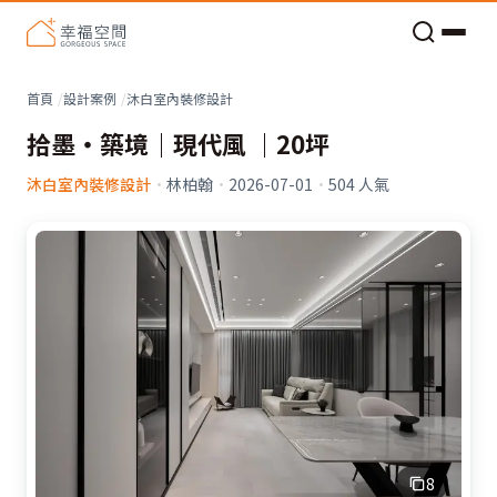
老屋預算分配與高 CP 值煥新術
首頁
設計案例
沐白室內裝修設計
拾墨・築境｜現代風 ｜20坪
沐白室內裝修設計
·
林柏翰
·
2026-07-01
·
504
人氣
8