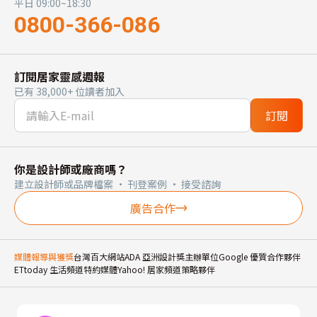
平日 09:00~18:30
0800-366-086
訂閱居家靈感週報
已有 38,000+ 位讀者加入
訂閱
你是設計師或廠商嗎？
建立設計師或品牌檔案 · 刊登案例 · 接受諮詢
廣告合作
媒體報導與獲獎
台灣百大網站
ADA 亞洲設計獎主辦單位
Google 優質合作夥伴
ETtoday 生活頻道特約媒體
Yahoo! 居家頻道策略夥伴