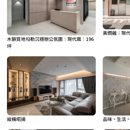
黃燜雞｜現代
木韻質地勾勒沉穩辦公氛圍│現代風│196
坪
縱橫昭揚
品味。生活