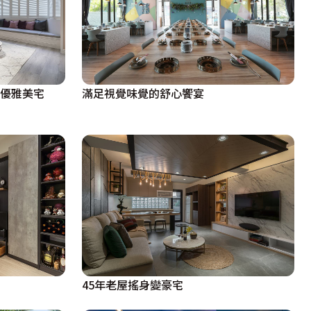
典優雅美宅
滿足視覺味覺的舒心饗宴
45年老屋搖身變豪宅