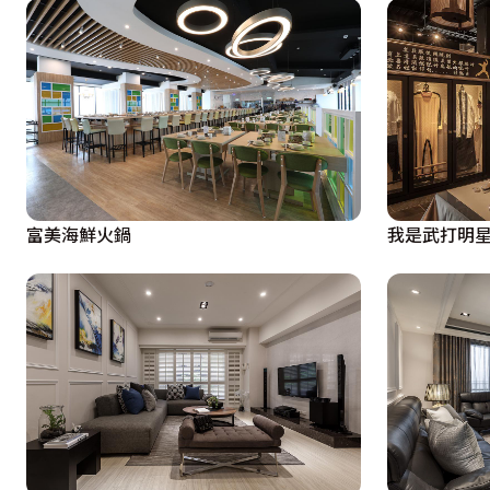
富美海鮮火鍋
我是武打明星