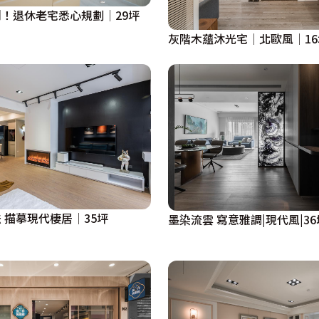
！退休老宅悉心規劃│29坪
灰階木蘊沐光宅│北歐風│16
 描摹現代棲居│35坪
墨染流雲 寫意雅調|現代風|36