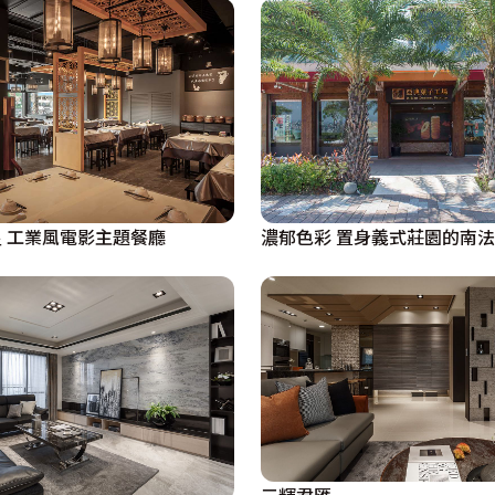
 工業風電影主題餐廳
濃郁色彩 置身義式莊園的南