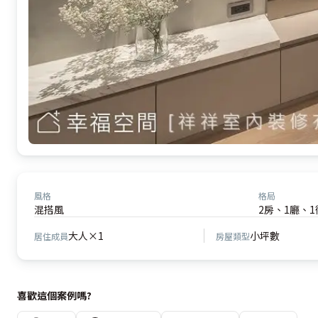
風格
格局
混搭風
2房、1廳、1
大人×1
小坪數
居住成員
房屋類型
喜歡這個案例嗎?