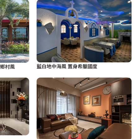
藍白地中海風 置身希臘國度
法鄉村風