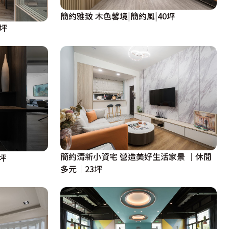
簡約雅致 木色馨境|簡約風|40坪
坪
簡約清新小資宅 營造美好生活家景 │休閒
坪
多元│23坪