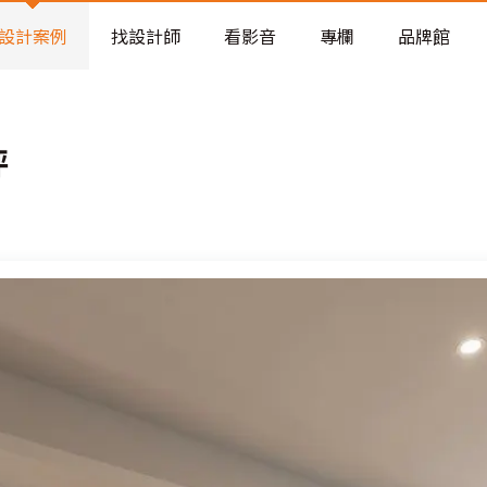
老屋預算分配與高 CP 值煥新術
設計案例
找設計師
看影音
專欄
品牌館
坪