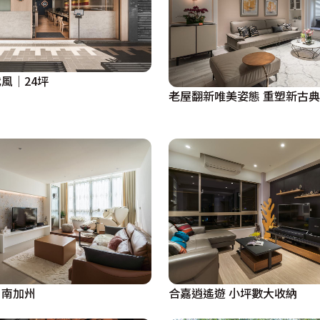
風｜24坪
老屋翻新唯美姿態 重塑新古
。南加州
合嘉逍遙遊 小坪數大收納