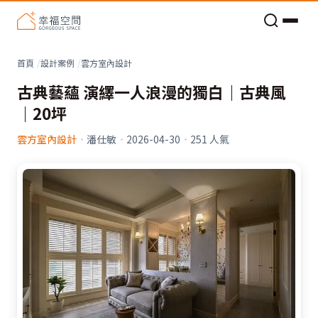
老屋預算分配與高 CP 值煥新術
看不見的居家風險和翻新關鍵
老屋預算分配與高 CP 值煥新術
首頁
設計案例
雲方室內設計
古典藝蘊 演繹一人浪漫的獨白｜古典風
｜20坪
雲方室內設計
·
潘仕敏
·
2026-04-30
·
251
人氣