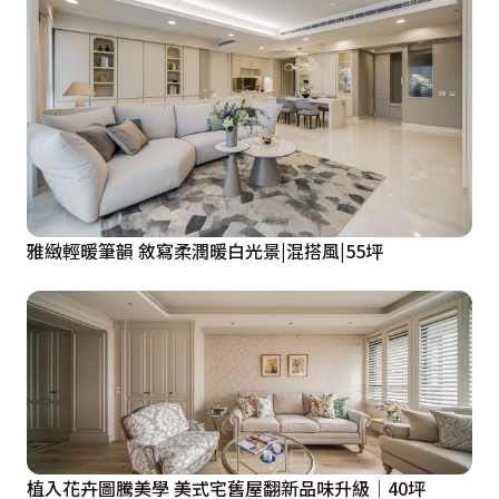
雅緻輕暖筆韻 敘寫柔潤暖白光景|混搭風|55坪
植入花卉圖騰美學 美式宅舊屋翻新品味升級│40坪