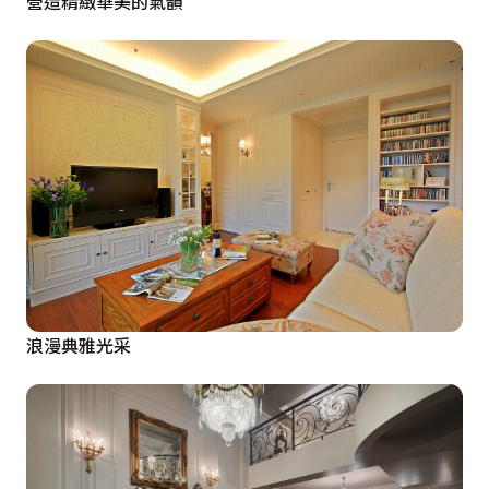
營造精緻華美的氣韻
浪漫典雅光采