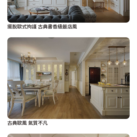
擺脫歐式拘謹 古典書香級飯店風
古典歐風 氣質不凡