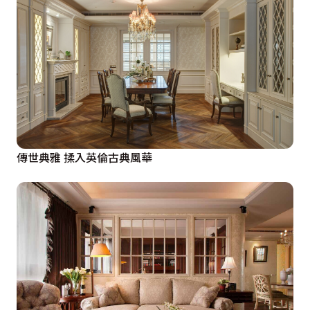
傳世典雅 揉入英倫古典風華