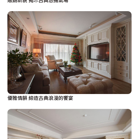
敞朗新貌 揭示古典悠揚氣場
優雅情韻 締造古典浪漫的饗宴