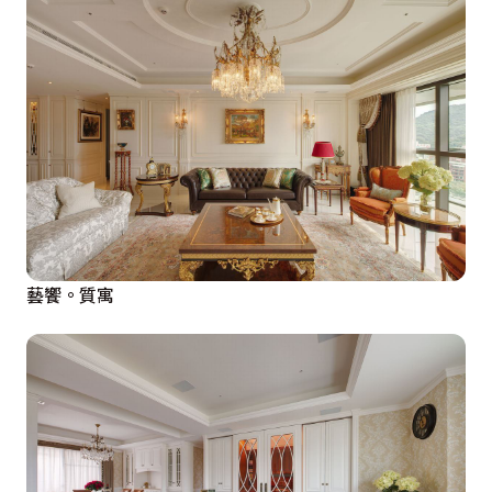
藝饗。質寓