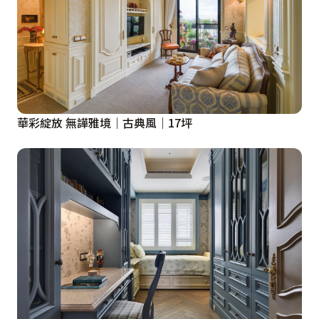
華彩綻放 無譁雅境｜古典風｜17坪