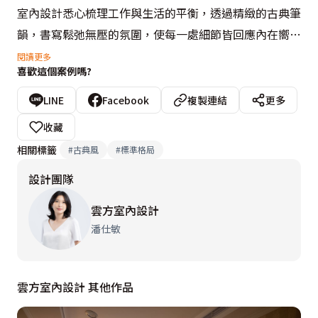
室內設計悉心梳理工作與生活的平衡，透過精緻的古典筆
韻，書寫鬆弛無壓的氛圍，使每一處細節皆回應內在嚮
往，空間如同一面映照自我的澄澈稜鏡，折射出專屬於她
閱讀更多
喜歡這個案例嗎?
的優雅光譜。

LINE
Facebook
複製連結
更多
考量單身居所的歸屬感，玄關以繽紛的復古花磚與水晶燈
收藏
光影相互輝映，鋪陳出如繁花盛放般的熱鬧景致，溫柔接
相關標籤
#
古典風
#
標準格局
住每一個晚歸時刻。柱面巧用鏡像延展，不僅拉伸了視覺
設計團隊
尺度，也賦予儀容梳整的功能，讓日常往返都充滿儀式
感。

雲方室內設計
潘仕敏
為使有限坪數更顯開闊，書房採半開放式設計，讓視線與
光影得以在場域間自由穿梭。立面選用鮮明雅致的花卉壁
雲方室內設計 其他作品
紙，搭配深座面的墨綠臥榻，將歐式花園的浪漫綺想引挹
於此。書房一角更悉心配置專屬Mini Bar，整合酒櫃、咖