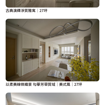
古典演繹淨質雅寓│27坪
以柔美線條織景 勾摹芳華質域｜美式風｜27坪