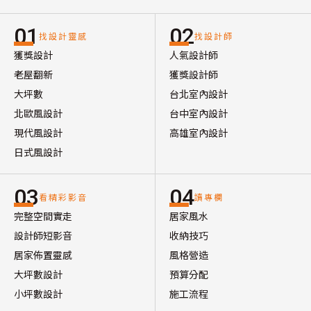
01
02
找設計靈感
找設計師
獲獎設計
人氣設計師
老屋翻新
獲獎設計師
大坪數
台北室內設計
北歐風設計
台中室內設計
現代風設計
高雄室內設計
日式風設計
03
04
看精彩影音
讀專欄
完整空間實走
居家風水
設計師短影音
收納技巧
居家佈置靈感
風格營造
大坪數設計
預算分配
小坪數設計
施工流程