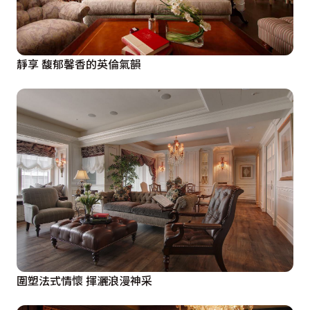
靜享 馥郁馨香的英倫氣韻
圍塑法式情懷 揮灑浪漫神采