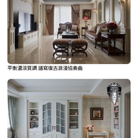
平衡濃淡質調 譜寫復古浪漫協奏曲