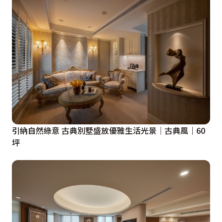
啡機與精緻杯皿收納，形塑一處兼具品味與機能的生活端
景。無論是專注辦公、視訊會議、午間小憩，或與友人的
美好餐敘，始終能感受到那份如度假般的鬆弛與自在。

依循古典美學的對稱軸線，將臨窗大柱以同款造型門片修
飾隱形，使其與收納櫃構成面寬一致的和諧視覺。下方電
視櫃則引入雷射切割花紋圖騰，演繹典雅細緻的層次美
感。考量空間本身良好的採光條件，客廳一隅以花磚地坪
界定，搭配盆景植栽，圍塑出小陽台般的生活場景；隨著
引納自然綠意 古典別墅盛放優雅生活光景｜古典風｜60
坪
暖光與綠意交織，為日常注入一抹輕鬆愜意的休閒氣息。

從色調、材質乃至五金把手的細節，無不透顯出潘仕敏設
計師對工藝的精微講究，使空間質感由內而外自然流露。
獨立廚房換上水波紋玻璃門片，在引光入室的同時阻絕油
煙；私領域選用淡雅花卉壁紙與精緻壁燈，將古典氣質娓