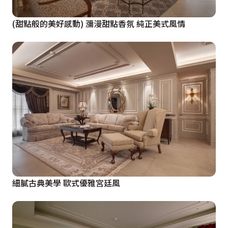
(甜點般的美好感動) 瀰漫甜點香氛 純正美式風情
細膩古典美學 歐式優雅宮廷風