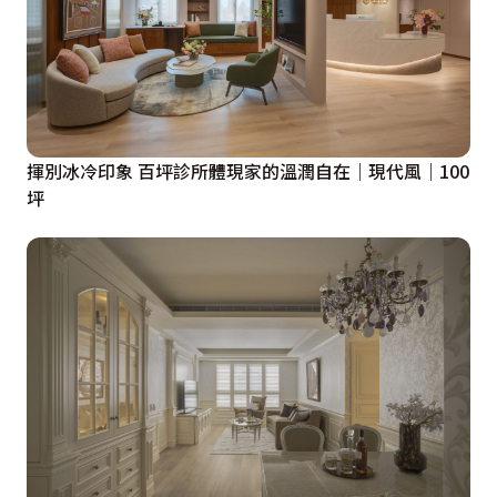
娓道來。排列有序的衣櫃，配飾如藝品般的古典把手，更
進一步將美學意識鐫刻在日常觸手可及之處，蘊生出細膩
而獨特的生活敘事。
揮別冰冷印象 百坪診所體現家的溫潤自在｜現代風｜100
坪