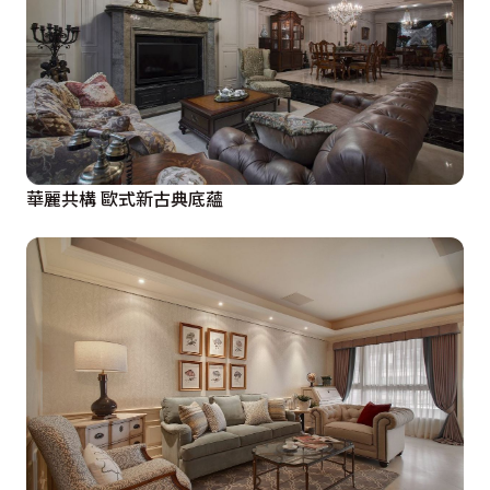
華麗共構 歐式新古典底蘊