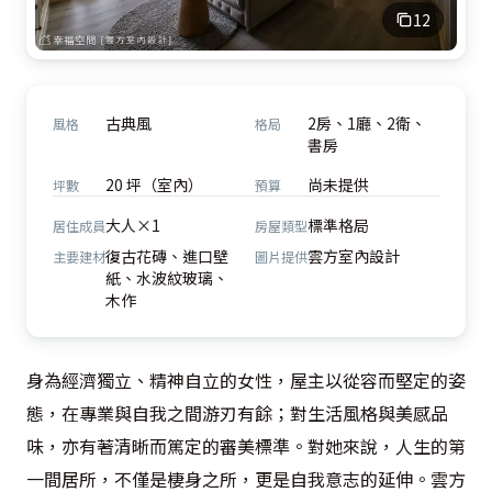
12
古典風
2房、1廳、2衛、
風格
格局
書房
20 坪（室內）
尚未提供
坪數
預算
大人×1
標準格局
居住成員
房屋類型
復古花磚、進口壁
雲方室內設計
主要建材
圖片提供
紙、水波紋玻璃、
木作
身為經濟獨立、精神自立的女性，屋主以從容而堅定的姿
態，在專業與自我之間游刃有餘；對生活風格與美感品
味，亦有著清晰而篤定的審美標準。對她來說，人生的第
一間居所，不僅是棲身之所，更是自我意志的延伸。雲方