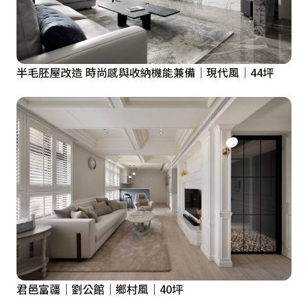
半毛胚屋改造 時尚感與收納機能兼備｜現代風｜44坪
君邑富疆｜劉公館｜鄉村風｜40坪