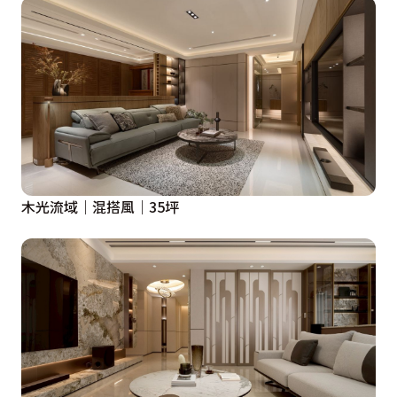
臥室B：

臥室牆面礦物塗料帶有微細紋理與霧面質地，在自然光下
呈現細膩的光影變化，提升空間的層次與手工感。床頭融
合牆面，即具藝術性維持極簡純粹。

衣櫃深色造型線條在淺木面板間形成節奏感，視覺上拉高
空間比例，提升空間層次與視覺焦點。

木光流域｜混搭風｜35坪
設計概念文字為【雋築空間設計＆睿謙室內裝修】提供