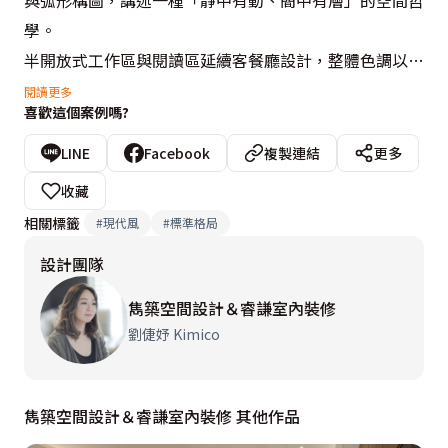
與弧形構圖，講述一種「靜中有動、簡中有層」的空間哲
學。

半開放式工作區與閱讀區延續客餐廳設計，整體色調以木
質暖棕色為主，而灰白大理石紋理增添冷靜與精緻感，平
閱讀更多
喜歡這個案例嗎?
衡木材的溫度，營造沉穩且不壓迫的氛圍。

LINE
Facebook
複製連結
更多
私領域：

收藏
臥室A：

相關標籤
#
現代風
#
標準格局
利用格柵凹凸線條遮蔽門縫和灰白大理石紋理將門片巧妙
設計團隊
融入，讓門「消失」在視覺中，達到空間整合與美感提升
的效果。

雋築空間設計＆睿謙室內裝修
床頭櫃一體化設計-將床頭櫃融入牆面櫥櫃中，節省空間
劉倢妤 Kimico
並維持整體視覺一致性。

工作區與臥室相連，空間融合但透過材質與色彩區隔，保
雋築空間設計＆睿謙室內裝修 其他作品
持功能獨立。
