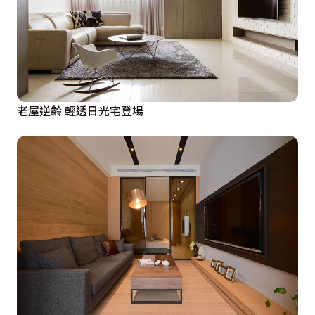
老屋逆齡 輕透日光宅登場