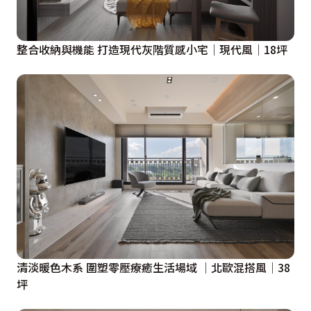
整合收納與機能 打造現代灰階質感小宅│現代風│18坪
清淡暖色木系 圍塑零壓療癒生活場域 │北歐混搭風│38
坪