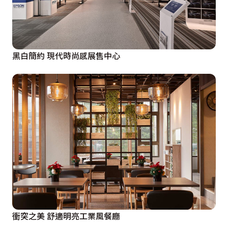
黑白簡約 現代時尚感展售中心
衝突之美 舒適明亮工業風餐廳