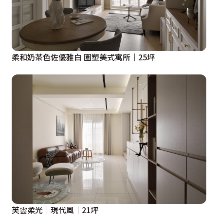
柔和奶茶色佐優雅白 圍塑美式寓所│25坪
芙雲柔光｜現代風｜21坪