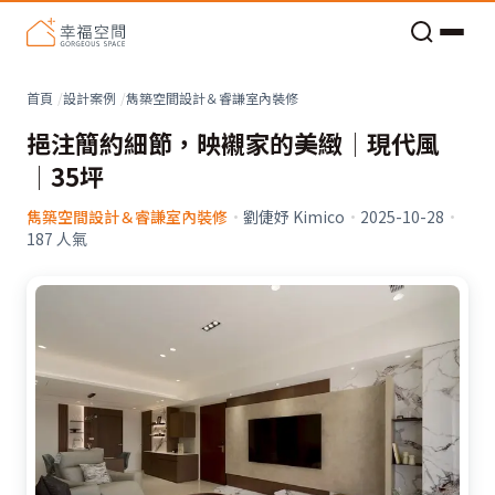
老屋預算分配與高 CP 值煥新術
看不見的居家風險和翻新關鍵
老屋預算分配與高 CP 值煥新術
首頁
設計案例
雋築空間設計＆睿謙室內裝修
挹注簡約細節，映襯家的美緻│現代風
│35坪
雋築空間設計＆睿謙室內裝修
·
劉倢妤 Kimico
·
2025-10-28
·
187
人氣