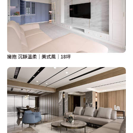
擁抱 沉靜溫柔│美式風│18坪