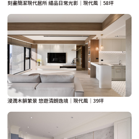
刻畫簡潔現代居所 細品日常光影｜現代風｜58坪
浸潤木韻繁景 悠遊清朗逸境｜現代風｜39坪