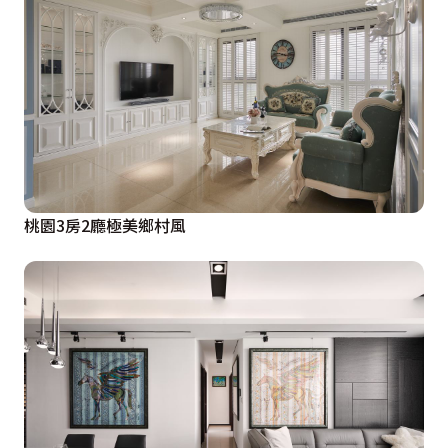
桃園3房2廳極美鄉村風