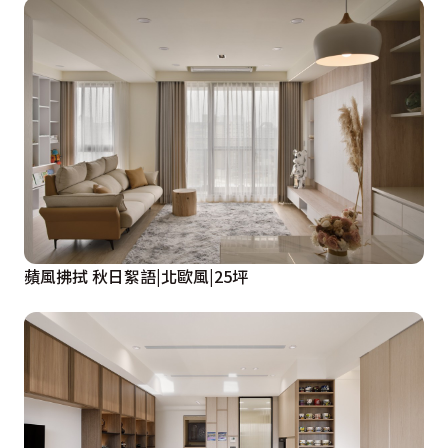
蘋風拂拭 秋日絮語|北歐風|25坪