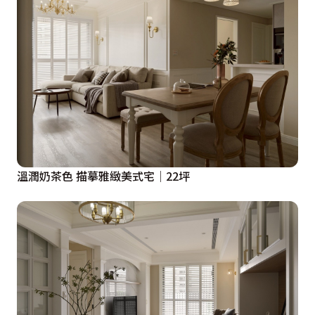
溫潤奶茶色 描摹雅緻美式宅│22坪