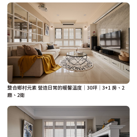
整合鄉村元素 營造日常的暖馨溫度｜30坪｜3+1 房、2
廳、2衛