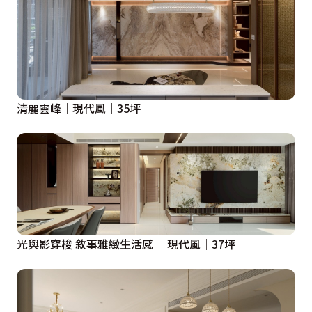
清麗雲峰｜現代風｜35坪
光與影穿梭 敘事雅緻生活感 │現代風│37坪