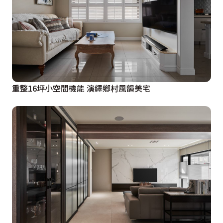
重整16坪小空間機能 演繹鄉村風韻美宅