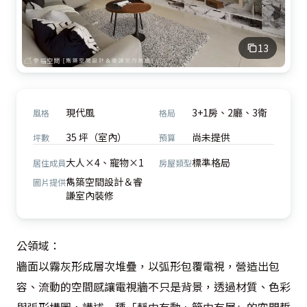
13
現代風
3+1房、2廳、3衛
風格
格局
35 坪（室內）
尚未提供
坪數
預算
大人×4、寵物×1
標準格局
居住成員
房屋類型
雋築空間設計＆睿
圖片提供
謙室內裝修
公領域：

牆面以霧灰形成層次堆疊，以弧形包覆電視，營造出包
容、流動的空間感讓電視牆不只是背景，透過材質、色彩