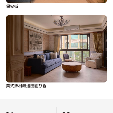
保安街
美式鄉村飄送田園芬香