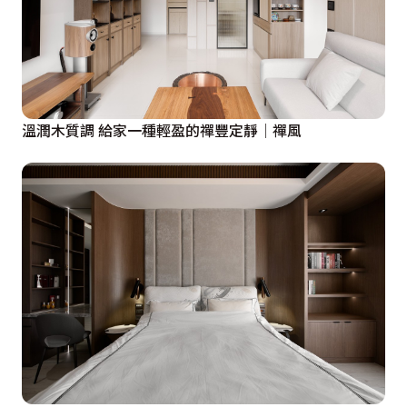
溫潤木質調 給家一種輕盈的禪豐定靜│禪風