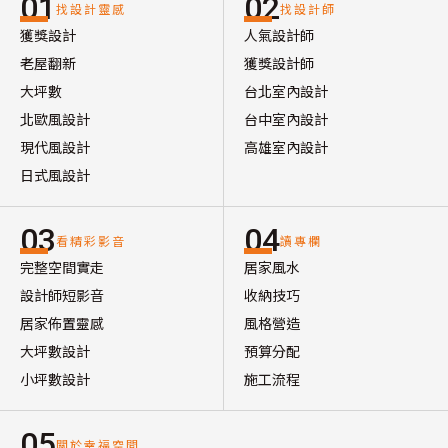
01
02
找設計靈感
找設計師
獲獎設計
人氣設計師
老屋翻新
獲獎設計師
大坪數
台北室內設計
北歐風設計
台中室內設計
現代風設計
高雄室內設計
日式風設計
03
04
看精彩影音
讀專欄
完整空間實走
居家風水
設計師短影音
收納技巧
居家佈置靈感
風格營造
大坪數設計
預算分配
小坪數設計
施工流程
05
關於幸福空間