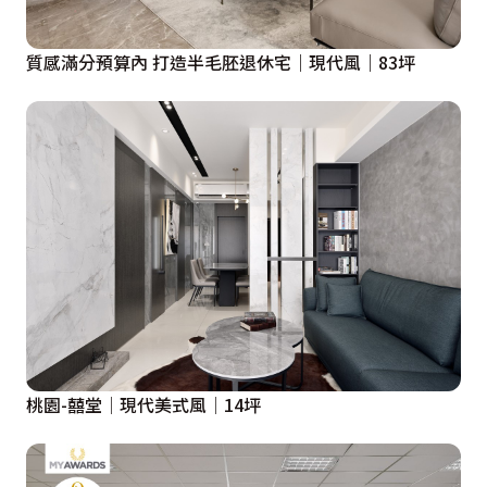
質感滿分預算內 打造半毛胚退休宅｜現代風｜83坪
桃園-囍堂│現代美式風│14坪