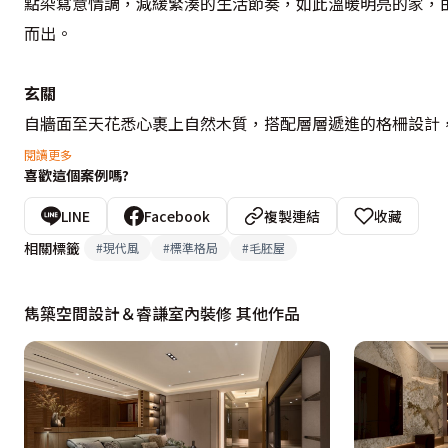
點染寫意情調，減緩緊湊的生活節奏，如此溫暖明亮的家，
而出。

玄關
自牆面至天花悉心裹上自然木質，搭配層層遞進的格柵設計
融無蹤。而原本橫亙於此的突兀梁柱，劉倢妤 Kimico設
閱讀更多
喜歡這個案例嗎?
時尚感。

LINE
Facebook
複製連結
收藏
公領域
相關標籤
#
現代風
#
標準格局
#
毛胚屋
保留客廳大面落地窗，援引光、景入室，再於電視牆融合異
側面設計相呼應，串聯起密切的空間關係。為了保存屋主藏
雋築空間設計＆睿謙室內裝修 其他作品
感，後方區塊擺設屋主鍾情的訂製餐桌椅，便於餐敘、遠端
書、寫作之處，輔以另側立面的灰底展示架，陳列屋主珍稀藏
廚房方面，設計師拆除原有磁磚，設計中島吧台隱性切分出