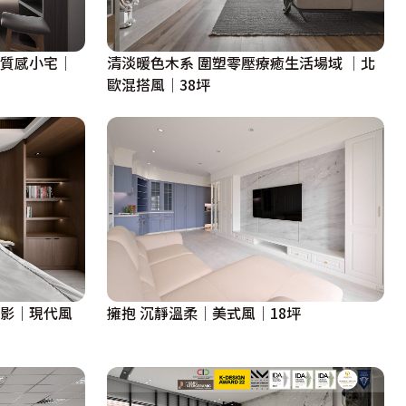
階質感小宅│
清淡暖色木系 圍塑零壓療癒生活場域 │北
歐混搭風│38坪
光影｜現代風
擁抱 沉靜溫柔│美式風│18坪