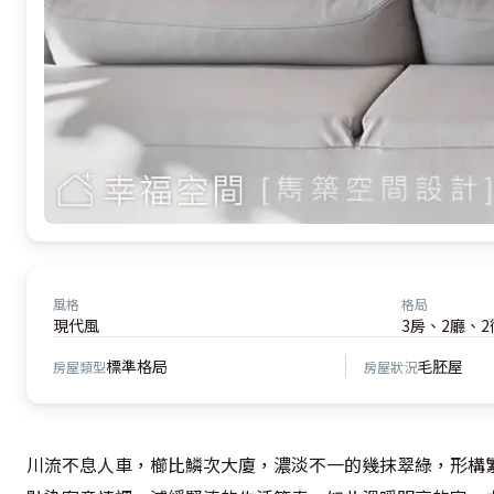
風格
格局
現代風
3房、2廳、2
標準格局
毛胚屋
房屋類型
房屋狀況
川流不息人車，櫛比鱗次大廈，濃淡不一的幾抹翠綠，形構