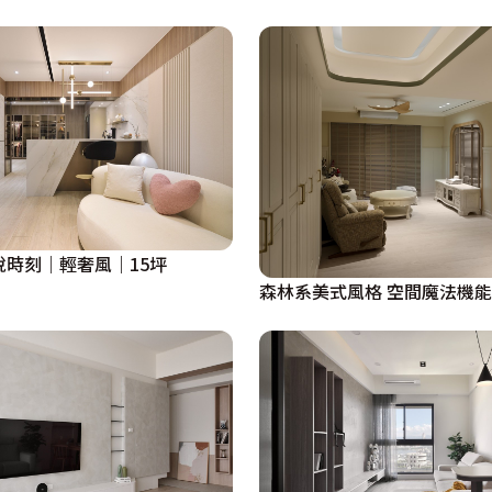
悅時刻｜輕奢風｜15坪
森林系美式風格 空間魔法機能