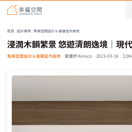
首頁
設計案例
雋築空間設計＆睿謙室內裝修
浸潤木韻繁景 悠遊清朗逸境｜現代
雋築空間設計＆睿謙室內裝修
·
劉倢妤 Kimico
·
2023-03-16
·
2,06