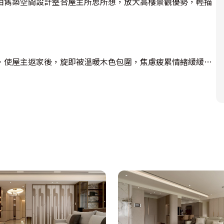
由雋築空間設計整合屋主所思所想，放大高樓景觀優勢，輕描
，使屋主返家後，旋即被溫暖木色包圍，焦慮疲累情緒緩緩消
計師利用斜面、光帶與木質，使其成為空間造型，同步帶入些許
材質砌疊多層次畫面，窗前位置劃出精緻格柵，與玄關與櫃體
酒，沙發旁短牆植入紅酒高櫃，徹底善用空間，同步挹注現代
工作之用，書房則藉由長桌曖昧界定出場域，亦作為孩子讀
品，傾注獨一無二的個人色彩。

寬敞的開放式廚房，並以白色為主調，覆上女主人喜愛的花磚