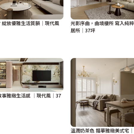
 綻放優雅生活質韻｜現代風
光影序曲，曲境棲所 寫入純
，使原本門口位置的畸零處變身成小儲藏室，提升整體機能
居所│37坪
的耐看畫面。

呈現一氣呵成的外觀，內部分別以粉色、藍色渲染，再配置衣
入想要的物件，帶入專屬風格。
敘事雅緻生活感 │現代風│37
溫潤奶茶色 描摹雅緻美式宅│