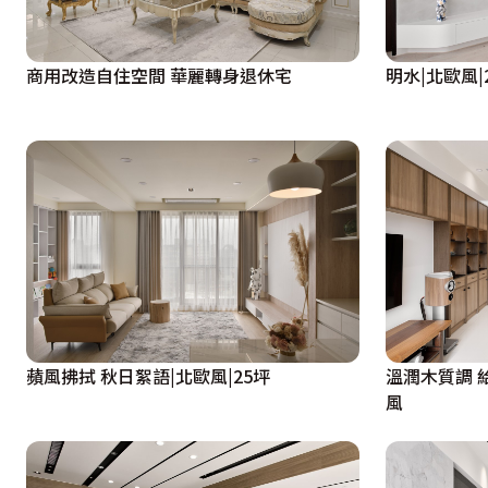
商用改造自住空間 華麗轉身退休宅
明水|北歐風|
蘋風拂拭 秋日絮語|北歐風|25坪
溫潤木質調 
風