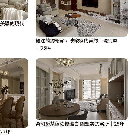
粹美學的現代
挹注簡約細節，映襯家的美緻│現代風
│35坪
柔和奶茶色佐優雅白 圍塑美式寓所│25坪
22坪