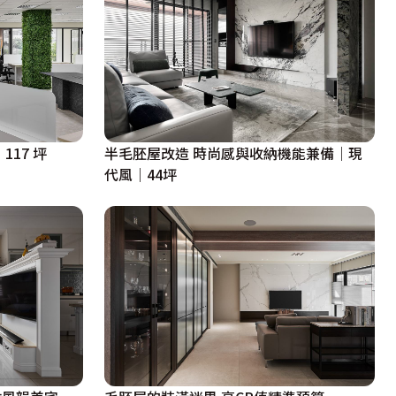
｜117 坪
半毛胚屋改造 時尚感與收納機能兼備｜現
代風｜44坪