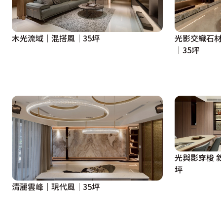
與巧克力磚，圍塑浪漫美式情調。

私領域
木光流域｜混搭風｜35坪
光影交織石材
主臥室入口原本位於廊道底端，但設計師將其改至客廳後方
｜35坪
性。風格上以純淨的白色為基調，佐以黑色線條勾勒洗鍊時髦
兩間兒童房的入口，透過特殊門片與漆料隱匿於廊道牆面，
櫃、書架等基本收納，其餘部分留白，讓孩子長大後自由置
光與影穿梭 
坪
清麗雲峰｜現代風｜35坪