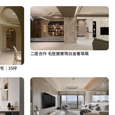
二度合作 毛胚屋實現白金奢華風
宅｜35坪