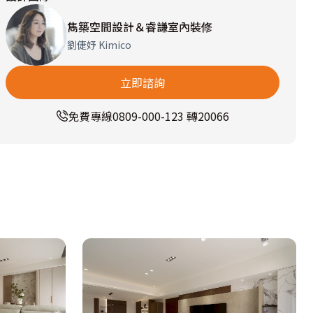
雋築空間設計＆睿謙室內裝修
劉倢妤 Kimico
立即諮詢
免費專線
0809-000-123 轉20066