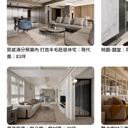
質感滿分預算內 打造半毛胚退休宅｜現代
桃園-囍堂│
風｜83坪