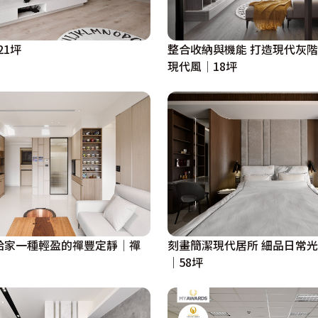
21坪
整合收納與機能 打造現代灰
現代風│18坪
給家一種輕盈的禪豐定靜│禪
刻畫簡潔現代居所 細品日常
｜58坪