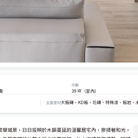
坪數
衛
39 坪（室內）
大板磚、KD板、花磚、特殊漆、板岩、
主要建材
繁華城景，日日投映於木韻蔓延的溫馨居宅內，摻揉著和光，