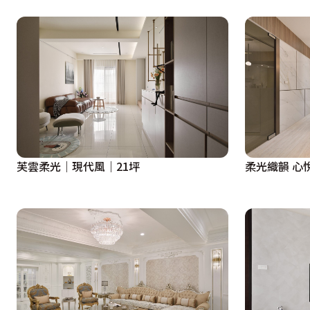
芙雲柔光｜現代風｜21坪
柔光織韻 心