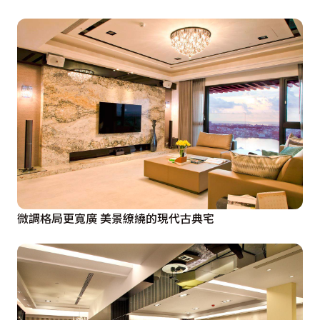
微調格局更寬廣 美景繚繞的現代古典宅