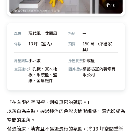
10
現代風、休閒風
—
風格
格局
13 坪（室內）
150 萬 （不含家
坪數
預算
具）
小坪數
新成屋
房屋類型
房屋狀況
沖孔板、實木地
築藝坊室內裝修有
主要建材
圖片提供
板、系統櫃、壁
限公司
紙、金屬鐵件
「在有限的空間裡，創造無限的延展。」

以灰白為主軸，透過純淨的色彩與簡潔線條，讓光影成為
空間的主角。

營造簡潔、清爽且不易退流行的氛圍，將 13 坪空間重新