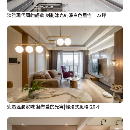
淡雅現代簡約語彙 刻劃沐光純淨白色居宅│23坪
兜裹溫潤家味 凝聚愛的光寓|輕法式風格|20坪