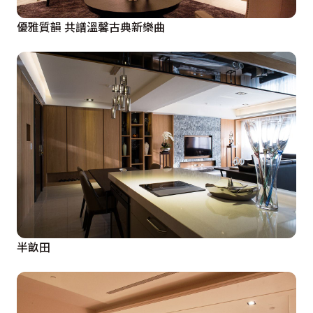
優雅質韻 共譜溫馨古典新樂曲
半畝田