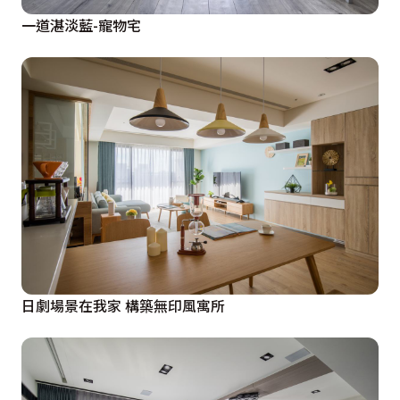
一道湛淡藍-寵物宅
日劇場景在我家 構築無印風寓所