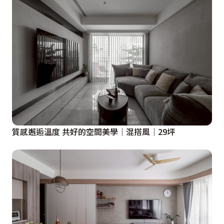
質感邂逅溫度 共好的空間美學│混搭風│29坪