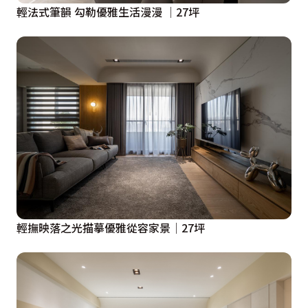
輕法式筆韻 勾勒優雅生活漫漫 │27坪
輕撫映落之光描摹優雅從容家景│27坪