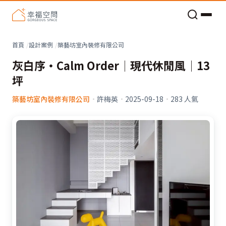
老屋預算分配與高 CP 值煥新術
看不見的居家風險和翻新關鍵
老屋預算分配與高 CP 值煥新術
首頁
設計案例
築藝坊室內裝修有限公司
灰白序・Calm Order│現代休閒風│13
坪
築藝坊室內裝修有限公司
·
許梅英
·
2025-09-18
·
283
人氣