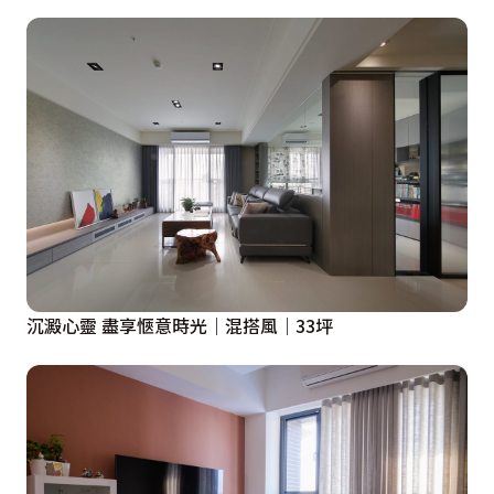
沉澱心靈 盡享愜意時光｜混搭風｜33坪