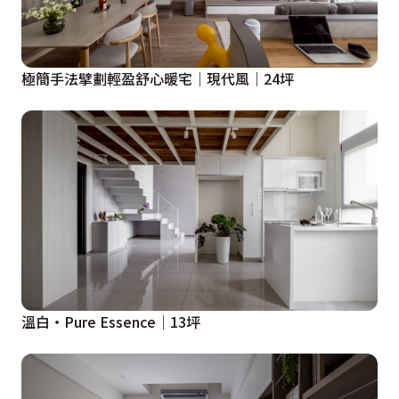
極簡手法擘劃輕盈舒心暖宅│現代風│24坪
溫白・Pure Essence│13坪