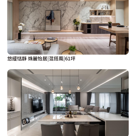
悠緩恬靜 姝麗怡居|混搭風|61坪