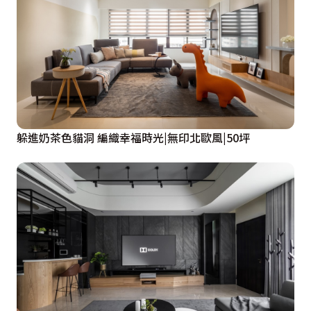
躲進奶茶色貓洞 編織幸福時光|無印北歐風|50坪