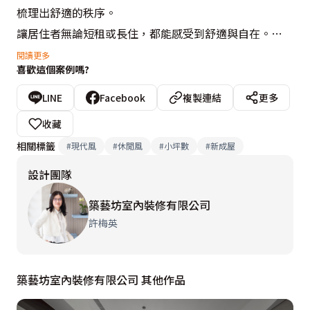
梳理出舒適的秩序。

讓居住者無論短租或長住，都能感受到舒適與自在。

閱讀更多
喜歡這個案例嗎?
設計概念文字為【築藝坊室內裝修有限公司】提供
LINE
Facebook
複製連結
更多
收藏
相關標籤
#
現代風
#
休閒風
#
小坪數
#
新成屋
設計團隊
築藝坊室內裝修有限公司
許梅英
築藝坊室內裝修有限公司 其他作品