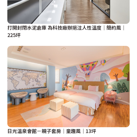
打開封閉水泥倉庫 為科技廠辦挹注人性溫度｜簡約風｜
225坪
日光溫泉會館－親子套房｜童趣風｜13坪