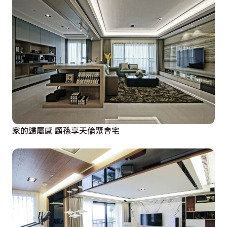
家的歸屬感 顧孫享天倫聚會宅