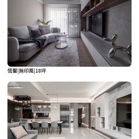
恆馨|無印風|18坪