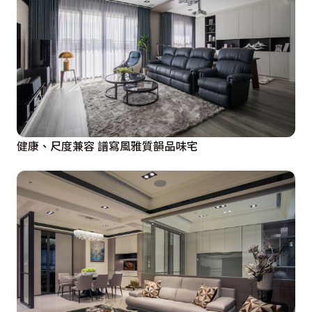
健康、尺度兼容 譜寫風雅質韻品味宅