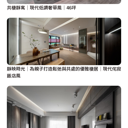
共棲靜寓│現代低調奢華風│46坪
靜映時光│為親子打造鬆弛與共處的優雅棲居│現代侘寂
飯店風