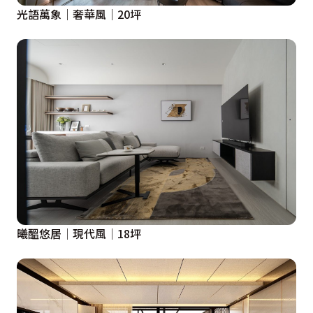
光語萬象｜奢華風｜20坪
曦醞悠居│現代風│18坪