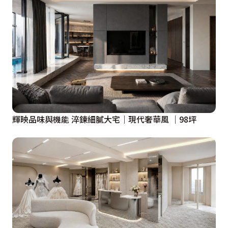
輝映品味與機能 淬鍊細膩大宅｜現代奢華風 ｜98坪