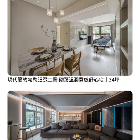
現代簡約勾勒細緻工藝 砌築溫潤質感舒心宅│34坪