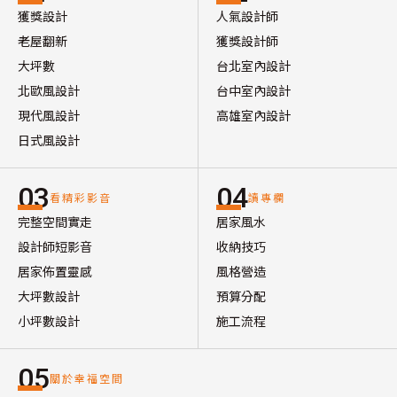
獲獎設計
人氣設計師
老屋翻新
獲獎設計師
大坪數
台北室內設計
北歐風設計
台中室內設計
現代風設計
高雄室內設計
日式風設計
03
04
看精彩影音
讀專欄
完整空間實走
居家風水
設計師短影音
收納技巧
居家佈置靈感
風格營造
大坪數設計
預算分配
小坪數設計
施工流程
05
關於幸福空間