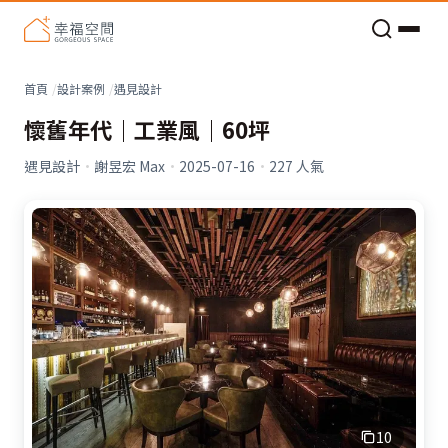
老屋預算分配與高 CP 值煥新術
看不見的居家風險和翻新關鍵
老屋預算分配與高 CP 值煥新術
首頁
設計案例
遇見設計
懷舊年代｜工業風｜60坪
遇見設計
·
謝昱宏 Max
·
2025-07-16
·
227
人氣
10