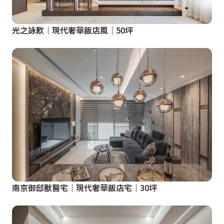
光之詠歎│現代奢華飯店風│50坪
南京御邸獸醫宅│現代奢華飯店宅│30坪