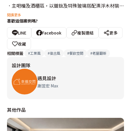
．主吧檯及酒櫃區，以鍍鈦及特殊玻璃搭配漂浮木材裝
飾，形成視覺亮點，營造奢華而具設計感的視覺焦點。

閱讀更多
喜歡這個案例嗎?
．天花板採用漂浮木材，以不規則的排列方式呈現，增添
立體感與趣味性，與復古工業風格相呼應。

LINE
Facebook
複製連結
更多
．座椅及沙發區大量使用質感皮革，透過墨綠、棕色調的
收藏
搭配，營造沉穩且內斂的舒適氛圍。

相關標籤
#
工業風
#
復古風
#
餐飲空間
#
老屋翻新
．超耐磨地板結合黑色大理石，提升空間的質感與耐用
設計團隊
度，更符合商業空間需求。

．特殊的黃銅色調燈飾，細膩而低調，增加整體氛圍的溫
遇見設計
暖感與復古魅力。

謝昱宏 Max
．整體空間布局明確，動線流暢，充分滿足商業空間之機
能性及使用者的舒適感，打造獨一無二的特色酒吧。

其他作品
設計概念文字為【遇見設計】提供