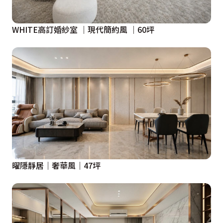
WHITE高訂婚紗室 ｜現代簡約風 ｜60坪
曜隱靜居｜奢華風｜47坪