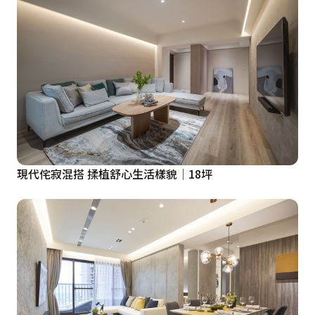
現代侘寂混搭 揉植舒心生活樣貌│18坪