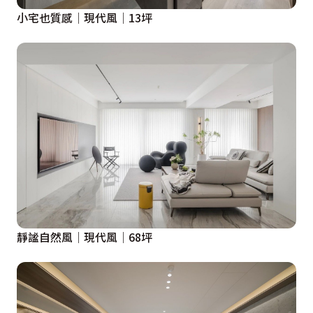
小宅也質感│現代風│13坪
靜謐自然風│現代風│68坪