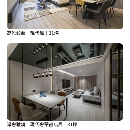
高雅紋藝｜現代風｜31坪
淨奢雅境│現代奢華飯店風│31坪