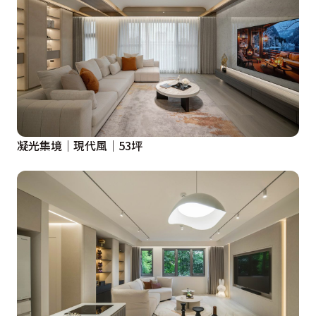
凝光集境｜現代風｜53坪