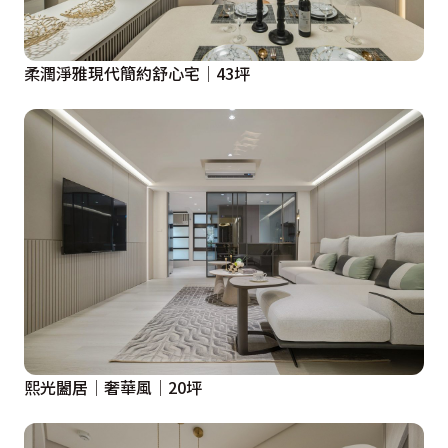
柔潤淨雅現代簡約舒心宅│43坪
熙光闔居│奢華風│20坪