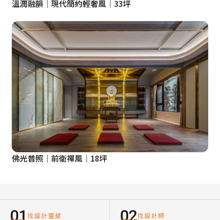
溫潤融韻│現代簡約輕奢風│33坪
佛光普照│前衛禪風│18坪
01
02
找設計靈感
找設計師