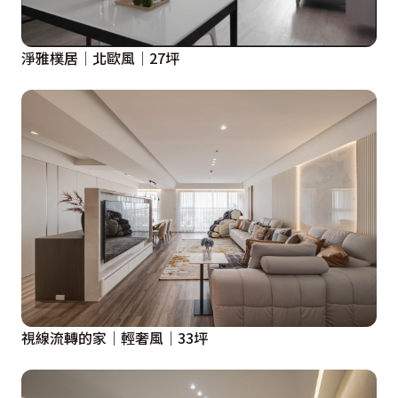
淨雅樸居│北歐風│27坪
視線流轉的家｜輕奢風｜33坪