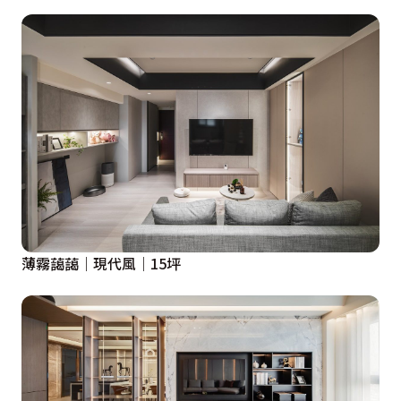
薄霧藹藹｜現代風｜15坪