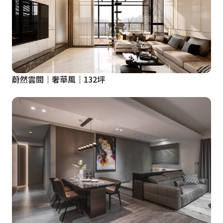
蔚然雲間｜奢華風｜132坪