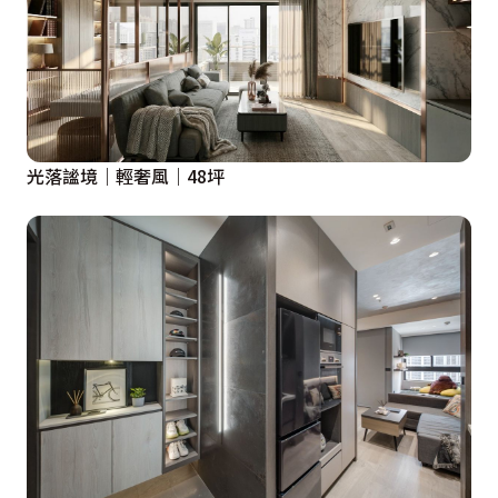
光落謐境｜輕奢風｜48坪