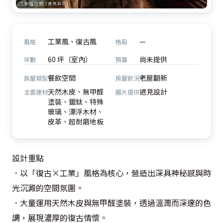
工業風、復古風
—
風格
格局
60 坪（室內）
尚未提供
坪數
預算
餐飲空間
老屋翻新
房屋類型
房屋狀況
天然木皮、無甲醛
遇見設計
主要建材
圖片提供
塗裝、鍍鈦、特殊
玻璃、漂浮木材、
皮革、超耐磨地板
設計重點

．以「復古×工業」風格為核心，營造出深具神秘感與時
光沉澱的空間氛圍。

．大量運用天然木皮與無甲醛塗裝，透過溫潤而深邃的色
調，展現濃厚的復古情懷。
