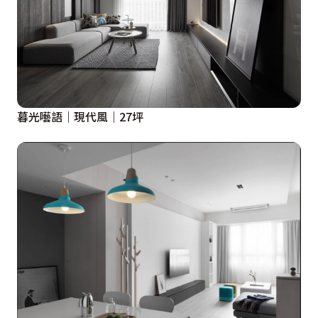
暮光囈語｜現代風｜27坪