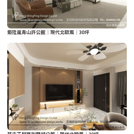
鉅陞嵐青山許公館│現代北歐風│30坪