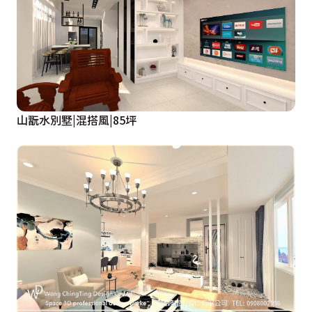
山翫水別墅|混搭風|85坪