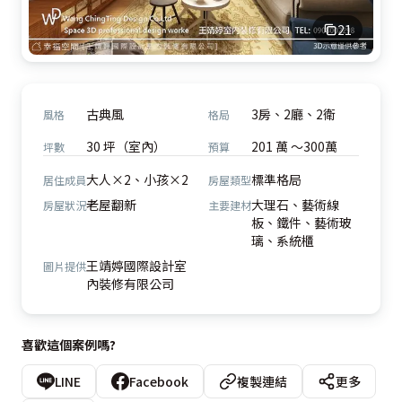
21
古典風
3房、2廳、2衛
風格
格局
30 坪（室內）
201 萬 ～300萬
坪數
預算
大人×2、小孩×2
標準格局
居住成員
房屋類型
老屋翻新
大理石、藝術線
房屋狀況
主要建材
板、鐵件、藝術玻
璃、系統櫃
王靖婷國際設計室
圖片提供
內裝修有限公司
喜歡這個案例嗎?
LINE
Facebook
複製連結
更多