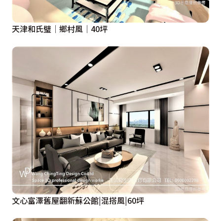
天津和氏璧│鄉村風│40坪
文心富澤舊屋翻新蘇公館|混搭風|60坪