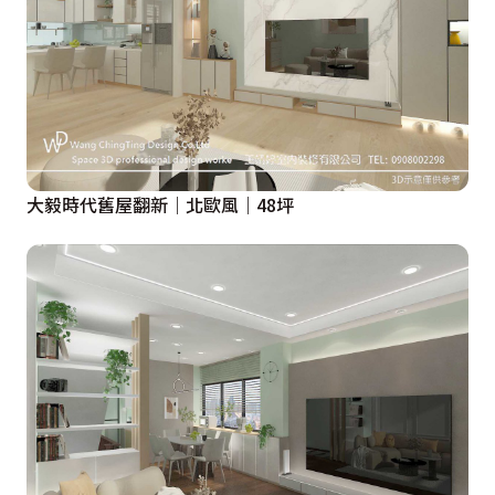
大毅時代舊屋翻新｜北歐風｜48坪