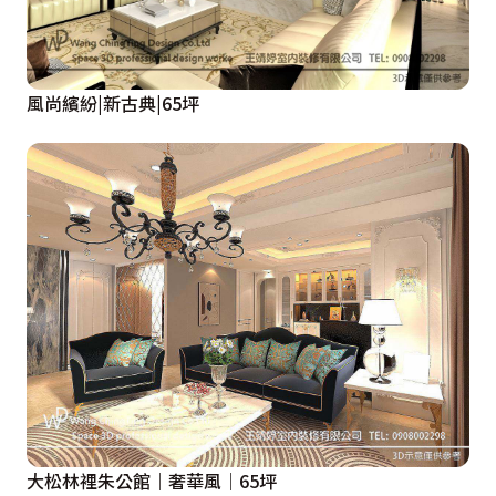
風尚繽紛|新古典|65坪
大松林裡朱公館│奢華風│65坪