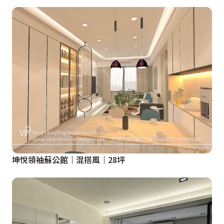
坤悅領袖蘇公館｜混搭風｜28坪