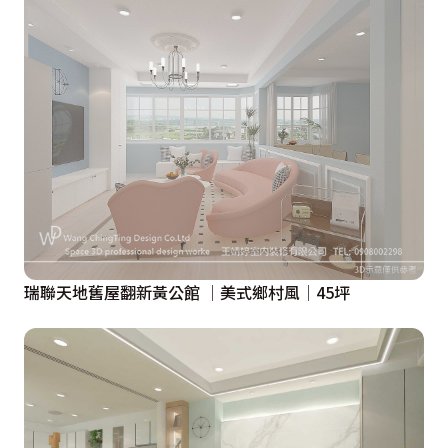
瑞聯天地舊屋翻新黃公館 │美式鄉村風│45坪