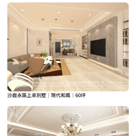
沙鹿永築上承別墅│現代和風│60坪