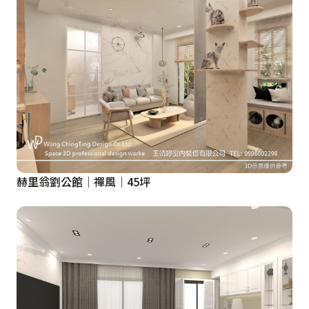
赫里翁劉公館│禪風│45坪