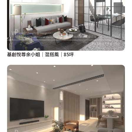
基創悅尊余小姐｜混搭風｜85坪