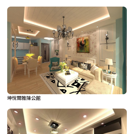
坤悅爾雅陳公館