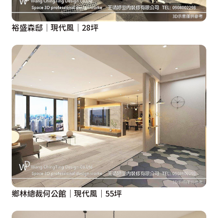
裕盛森邸│現代風│28坪
鄉林總裁何公館｜現代風｜55坪