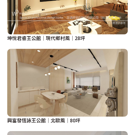
坤悅君睿王公館｜現代鄉村風｜28坪
興富發恆詠王公館｜北歐風｜80坪