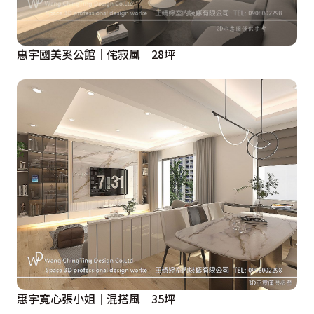
惠宇國美奚公館│侘寂風│28坪
惠宇寬心張小姐│混搭風│35坪