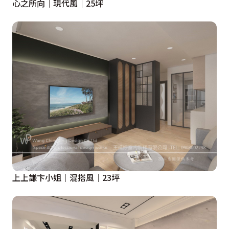
心之所向│現代風│25坪
上上謙卞小姐│混搭風│23坪