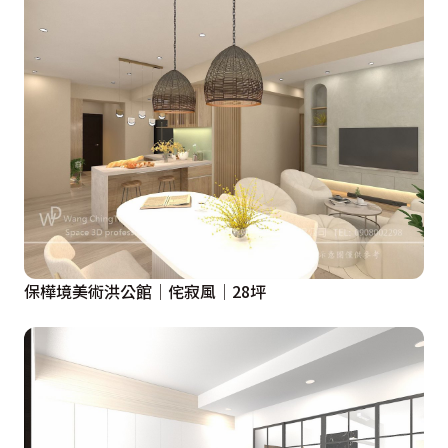
保樺境美術洪公館│侘寂風│28坪