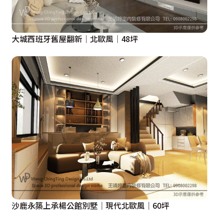
大城西班牙舊屋翻新│北歐風│48坪
沙鹿永築上承楊公館別墅｜現代北歐風｜60坪