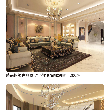
時尚粉調古典風 匠心獨具電梯別墅│200坪