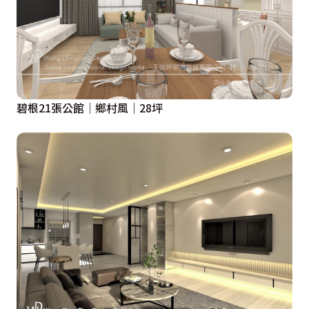
碧根21張公館｜鄉村風｜28坪