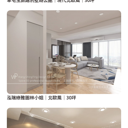
草屯玉屏路別墅胡公館│現代北歐風│30坪
泓瑞綠雅圖林小姐│北歐風│30坪