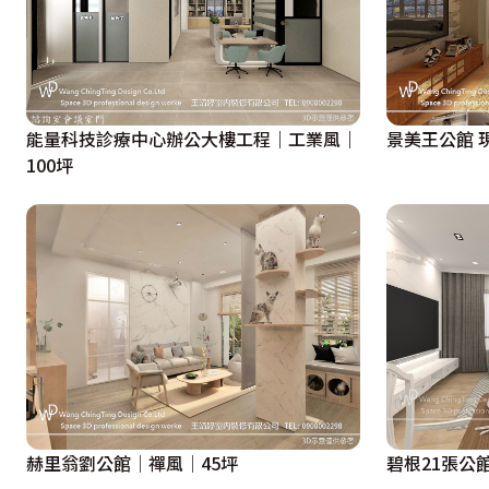
能量科技診療中心辦公大樓工程｜工業風｜
景美王公館 
100坪
赫里翁劉公館│禪風│45坪
碧根21張公