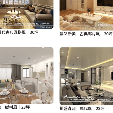
現代古典混搭風｜30坪
晨又新美│古典鄉村風│20坪
館｜鄉村風｜28坪
裕盛森邸│現代風│28坪