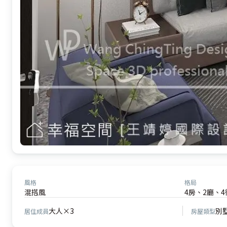
風格
格局
混搭風
4房、2廳、4
大人×3
別
居住成員
房屋類型