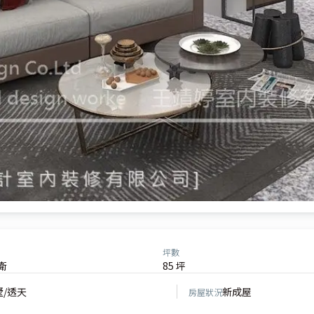
坪數
衛
85 坪
墅/透天
新成屋
房屋狀況