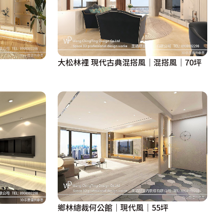
大松林裡 現代古典混搭風｜混搭風｜70坪
鄉林總裁何公館｜現代風｜55坪