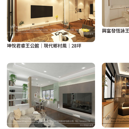
興富發恆詠王
坤悅君睿王公館｜現代鄉村風｜28坪