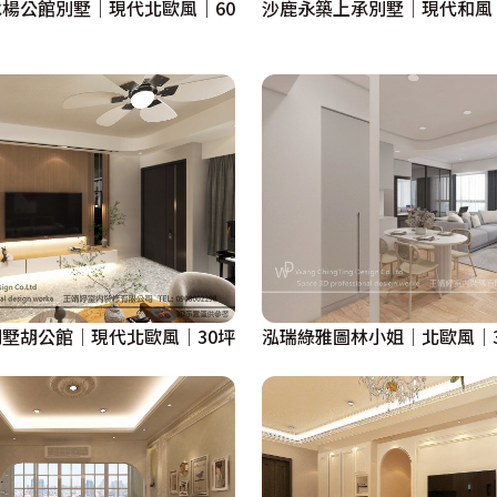
楊公館別墅｜現代北歐風｜60
沙鹿永築上承別墅│現代和風
墅胡公館│現代北歐風│30坪
泓瑞綠雅圖林小姐│北歐風│3