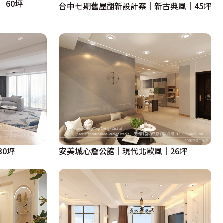
│60坪
台中七期舊屋翻新設計案│新古典風│45坪
0坪
安美城心詹公館│現代北歐風│26坪