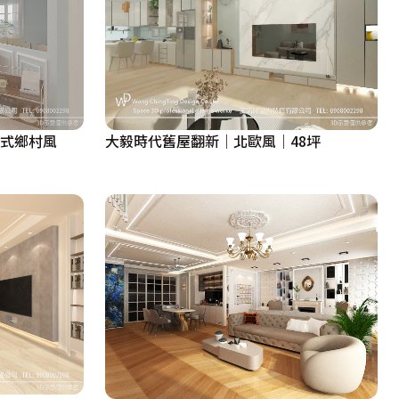
美式鄉村風
大毅時代舊屋翻新｜北歐風｜48坪