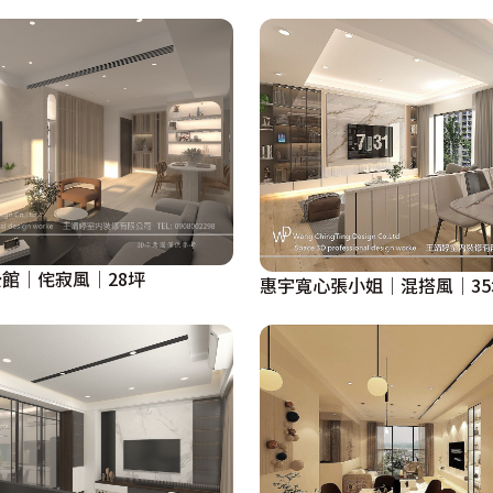
館│侘寂風│28坪
惠宇寬心張小姐│混搭風│35