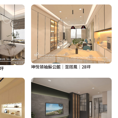
坤悅領袖蘇公館｜混搭風｜28坪
坪