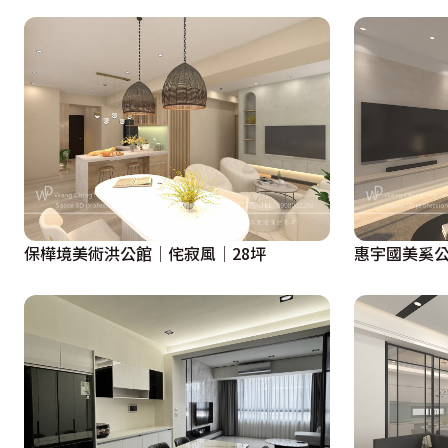
保樺境美術洪公館│侘寂風│28坪
惠宇國美奚公