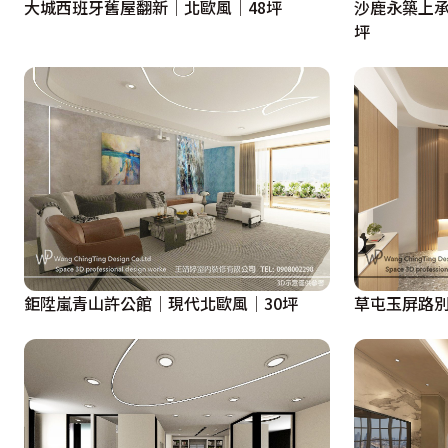
大城西班牙舊屋翻新│北歐風│48坪
沙鹿永築上承
坪
鉅陞嵐青山許公館│現代北歐風│30坪
草屯玉屏路別