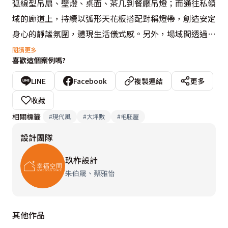
弧線型吊扇、壁燈、桌面、茶几到餐廳吊燈；而通往私領
域的廊道上，持續以弧形天花板搭配對稱燈帶，創造安定
身心的靜謐氛圍，體現生活儀式感。另外，場域間透過端
景的布局，讓動線的進、退、轉換間，皆是流動的景致；
閱讀更多
喜歡這個案例嗎?
例如主臥端景櫃是進入主臥的第一視覺，成為公領域轉換
到私領域的過場與延續，透過圓弧線條勾勒櫃體、佐入鐵
LINE
Facebook
複製連結
更多
件層架，再接續主臥空間的圓弧造型天花板、吊燈，完美
收藏
整合公私領域調性。

相關標籤
#
現代風
#
大坪數
#
毛胚屋
設計團隊
為了營造出沉穩、耐看的質感空間，雖使用5種石材，但
藉由不同層次的大地色調與紋理，搭配切割立面，帶出美
玖柞設計
學層次空間感；例如餐廚區主體牆，以多塊石材拼接、形
朱伯晟、蔡雅怡
成自然分割溝縫，營造續而不斷的大器場域氛圍。色彩上
以灰、褐色調為基底，藉由木紋、格柵肌理統整視覺調
其他作品
性；並以藍色創造畫龍點睛效果，並兼具場域的延伸，以