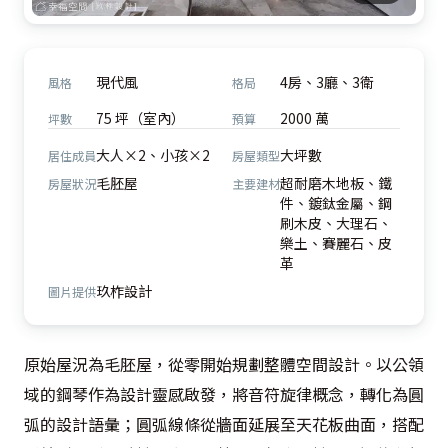
現代風
4房、3廳、3衛
風格
格局
75 坪（室內）
2000 萬
坪數
預算
大人×2、小孩×2
大坪數
居住成員
房屋類型
毛胚屋
超耐磨木地板、鐵
房屋狀況
主要建材
件、鍍鈦金屬、鋼
刷木皮、大理石、
樂土、賽麗石、皮
革
玖柞設計
圖片提供
原始屋況為毛胚屋，從零開始規劃整體空間設計。以公領
域的鋼琴作為設計靈感啟發，將音符旋律概念，轉化為圓
弧的設計語彙；圓弧線條從牆面延展至天花板曲面，搭配