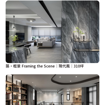
玄關為起始的藍色石材地坪，到主臥藍色吊櫃、衛浴浴缸
藍色主牆、客用衛浴洗手台。

隔間設計上，書房轉角利用玻璃造型拉門，拉門融入琴譜
造型，呼應旋律為主題的設計靈感，同時達到杜絕視覺干
擾的獨立閱讀區。整體設計上，嘗試很多異材質拼接的施
工技法，包含鐵件嵌入、圓弧造型，局部利用鍍鈦層板等
細節，創造出細緻、輕盈的設計感。燈光計畫上，層板結
合照明、轉換軌道燈，營造光影自由穿梭場域氛圍。

築・框景 Framing the Scene｜現代風｜310坪
設計概念文字為【玖柞設計】提供