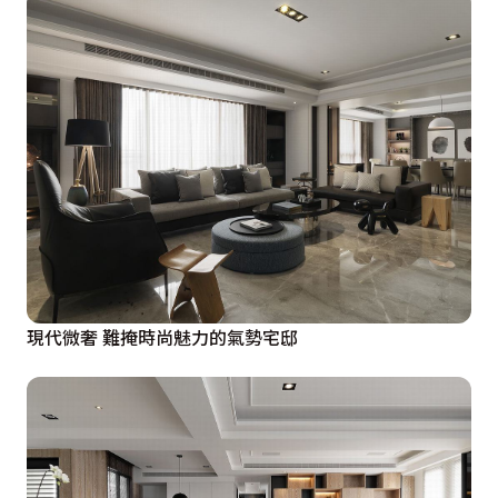
現代微奢 難掩時尚魅力的氣勢宅邸