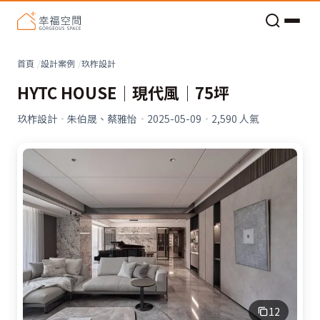
老屋預算分配與高 CP 值煥新術
看不見的居家風險和翻新關鍵
老屋預算分配與高 CP 值煥新術
首頁
設計案例
玖柞設計
HYTC HOUSE│現代風│75坪
玖柞設計
·
朱伯晟、蔡雅怡
·
2025-05-09
·
2,590
人氣
12