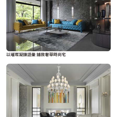
以璀璨凝鍊語彙 鋪敘奢華時尚宅