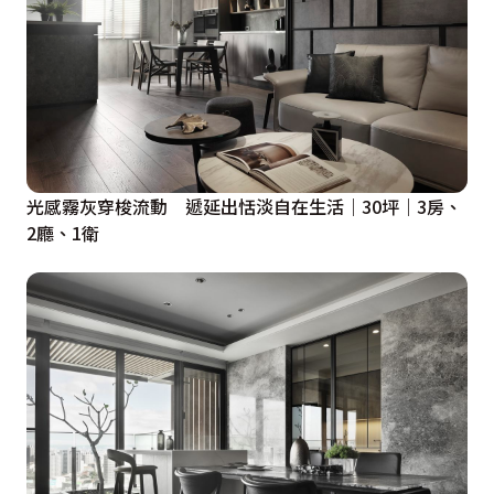
光感霧灰穿梭流動 遞延出恬淡自在生活｜30坪｜3房、
2廳、1衛