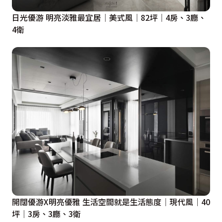
日光優游 明亮淡雅最宜居｜美式風｜82坪｜4房、3廳、
4衛
開闊優游X明亮優雅 生活空間就是生活態度｜現代風｜40
坪｜3房、3廳、3衛