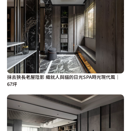
抹去狹長老屋陰影 織就人與貓的日光SPA時光現代風｜
67坪