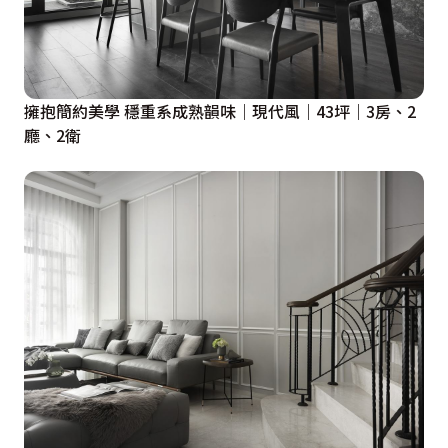
擁抱簡約美學 穩重系成熟韻味｜現代風｜43坪｜3房、2
廳、2衛