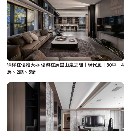
徜徉在優雅大器 優游在層巒山嵐之間｜現代風｜80坪｜4
房、2廳、5衛