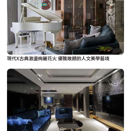
現代X古典激盪絢麗花火 優雅敞朗的人文美學藝境