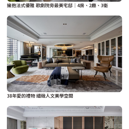
擁抱法式優雅 歌劇院旁最美宅邸｜4房、2廳、3衛
38年愛的禮物 細緻人文美學空間