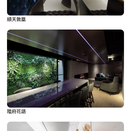
順天敦凰
陸府花語