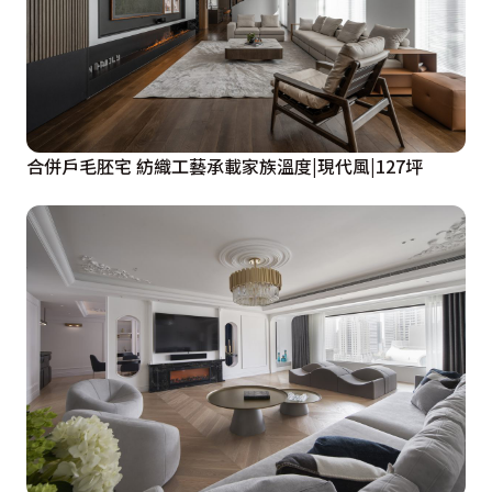
窗，陳列著珍貴珠寶與名品收藏。在燈帶投映下，每一件
珍品就像藝術品般，綻放無與倫比的迷人風采。

睡眠區藉由圓框柱隱性切分，塑造回字動線，使睡眠區既
有私密感，又不失流動性。床鋪前精算距離落下一道電視
合併戶毛胚宅 紡織工藝承載家族溫度|現代風|127坪
牆，同步分野出收納區，納入大量生活物品與衣物，維繫
整潔規整的空間狀態。

全室從一樓交誼廳，二樓的精緻公領域，到三樓的豪華臥
室，每一個細節都悄然呢喃著生活的詩意，也傳遞著藝
術、品味，展演著燦爛人生新篇章。