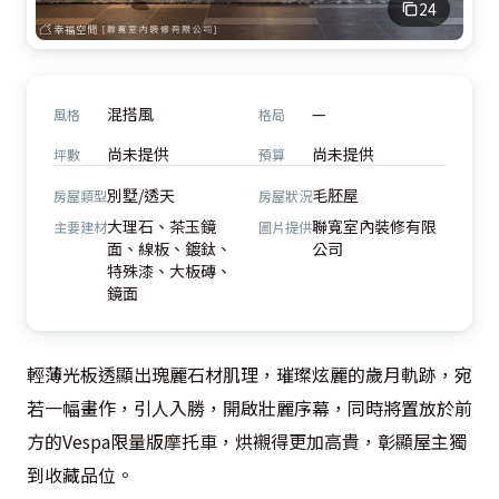
24
混搭風
—
風格
格局
尚未提供
尚未提供
坪數
預算
別墅/透天
毛胚屋
房屋類型
房屋狀況
大理石、茶玉鏡
聯寬室內裝修有限
主要建材
圖片提供
面、線板、鍍鈦、
公司
特殊漆、大板磚、
鏡面
輕薄光板透顯出瑰麗石材肌理，璀璨炫麗的歲月軌跡，宛
若一幅畫作，引人入勝，開啟壯麗序幕，同時將置放於前
方的Vespa限量版摩托車，烘襯得更加高貴，彰顯屋主獨
到收藏品位。
