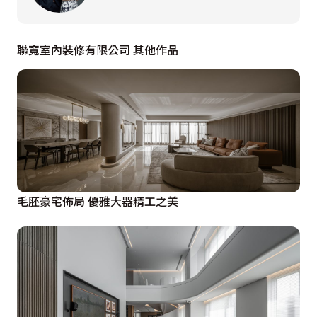
佳餚完成直接放在餐桌或中島上，整個程序一氣呵成。餐
廳主牆則選用紋理狂狷的大板磚，搭配鍍鈦金屬分割，塑
造奢雅氣勢，為和樂融融的餐敘時光，增添幾分高雅精緻
聯寬室內裝修有限公司 其他作品
氣息。

客廳落地窗塑造出圓拱形窗框，將窗外綠景擷取入內，化
作動態畫作，任四季流轉盡收眼底，讓自然景觀成為視覺
焦點。為烘襯優美綠意，室內以極簡風定調，電視牆融入
優美圓弧，搭佐燈帶與脫鉤設計呈現純淨無瑕畫面，與之
呼應的沙發背牆亦將柱體修飾成圓柱，再刷塗上淺色蛋殼
毛胚豪宅佈局 優雅大器精工之美
漆，注入簡而不單的高雅質感。

三樓主臥室

主臥室劃分為三大區域，每一處都滿載著對美好生活的期
待與憧憬。女主人的化妝間與包包收納區，宛如精品櫥