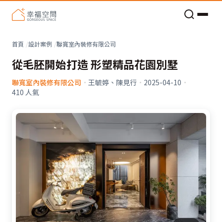
老屋預算分配與高 CP 值煥新術
首頁
設計案例
聯寬室內裝修有限公司
從毛胚開始打造 形塑精品花園別墅
聯寬室內裝修有限公司
·
王毓婷、陳見行
·
2025-04-10
·
410
人氣