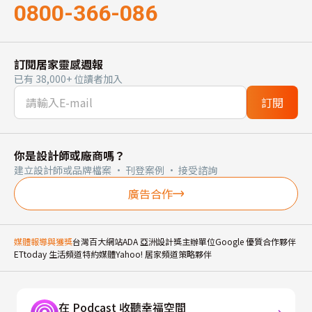
0800-366-086
訂閱居家靈感週報
已有 38,000+ 位讀者加入
訂閱
你是設計師或廠商嗎？
建立設計師或品牌檔案 · 刊登案例 · 接受諮詢
廣告合作
媒體報導與獲獎
台灣百大網站
ADA 亞洲設計獎主辦單位
Google 優質合作夥伴
ETtoday 生活頻道特約媒體
Yahoo! 居家頻道策略夥伴
在 Podcast 收聽幸福空間