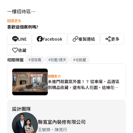
一樓招待區

步入室內，即進入現代與古典交織的社交廳，中央設有半
閱讀更多
喜歡這個案例嗎?
圓弧的吧檯與餐櫃既高貴又休閒，使客人彷彿置身高級
lounge bar，盡情談天、品酒，好不愜意。除了招待訪客
LINE
Facebook
複製連結
更多
外，設計團隊亦藉由線板、鍍鈦、特殊漆，勾勒精品質
收藏
感，並於局部牆面藏匿衣帽間與儲藏室，將實用與美感完
相關標籤
#
混搭風
#
別墅/透天
#
毛胚屋
美融合，同時築起幾個小檯面，陳列屋主的藝術收藏，渲
染文藝氣息。地坪則鋪覆如同浪花噴濺的大板磚，並塑造
相關影片
未進門就霸氣外露！？ 從車庫、品酒區
出一穹頂，營塑休閒放鬆情韻。

到精品收藏，還有私人花園，這棟花園
別墅讓人越逛越上癮！！
二樓公領域

設計團隊
拾階而上步入二樓，家的面貌再次轉換。迎面而至的餐廚
區，經過動線微調，變得更為流暢。居者可從最後側儲藏
聯寬室內裝修有限公司
室拿取烘焙器具、原料，再走到開放式廚房料理食材，待
王毓婷、陳見行