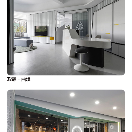
取靜．曲境