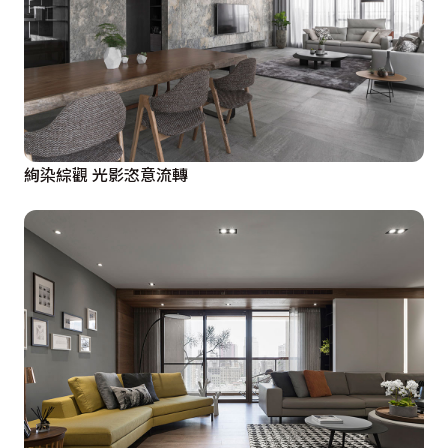
絢染綜觀 光影恣意流轉