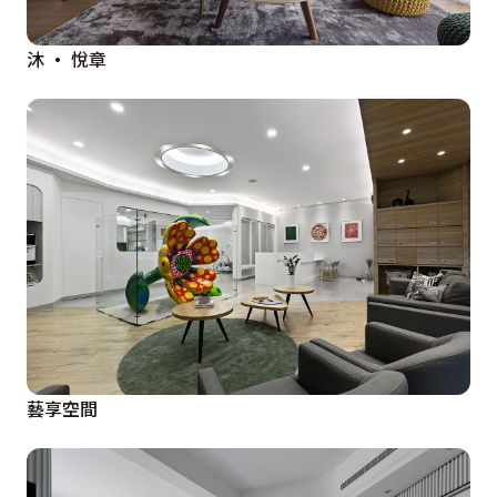
沐 • 悅章
藝享空間