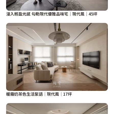
漫入輕盈光感 勾勒現代優雅品味宅│現代風│45坪
暖霧奶茶色生活絮語│現代風│17坪