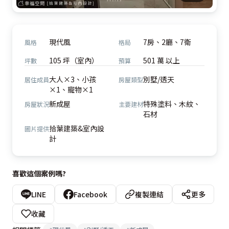
現代風
7房、2廳、7衛
風格
格局
105 坪（室內）
501 萬 以上
坪數
預算
大人×3、小孩
別墅/透天
居住成員
房屋類型
×1、寵物×1
新成屋
特殊塗料、木紋、
房屋狀況
主要建材
石材
拾葉建築&室內設
圖片提供
計
喜歡這個案例嗎?
LINE
Facebook
複製連結
更多
收藏