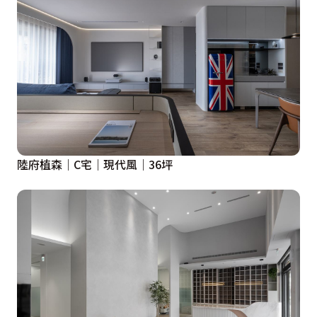
陸府植森｜C宅｜現代風｜36坪