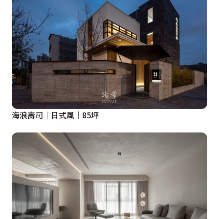
海浪壽司│日式風│85坪