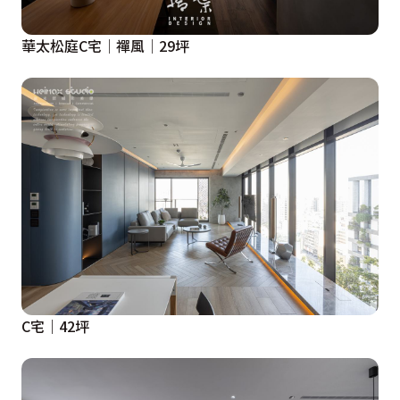
華太松庭C宅│禪風│29坪
C宅｜42坪