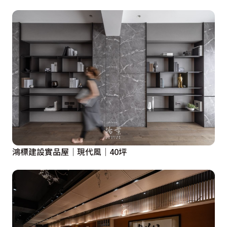
鴻標建設實品屋│現代風│40坪