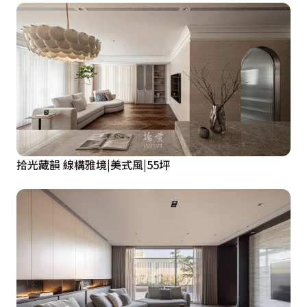
拾光藏韻 線構雅境|美式風|55坪