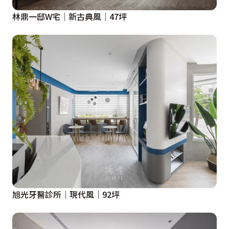
林鼎一邸W宅│新古典風│47坪
旭光牙醫診所｜現代風｜92坪