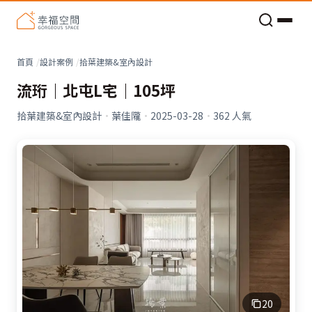
老屋預算分配與高 CP 值煥新術
看不見的居家風險和翻新關鍵
老屋預算分配與高 CP 值煥新術
首頁
設計案例
拾葉建築&室內設計
流珩｜北屯L宅｜105坪
拾葉建築&室內設計
·
葉佳隴
·
2025-03-28
·
362
人氣
20