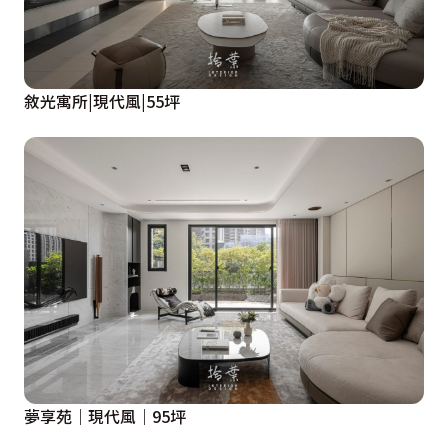
敘光寓所|現代風|55坪
夢享苑｜現代風｜95坪