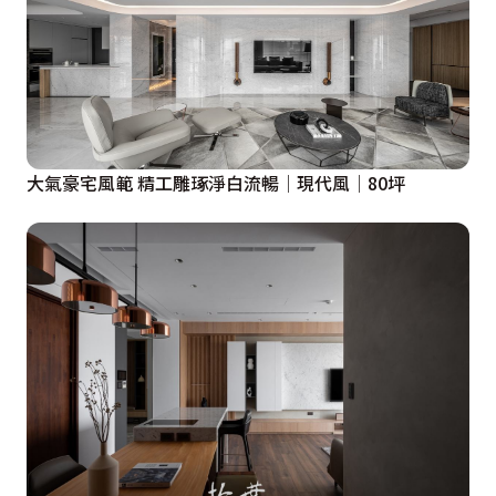
大氣豪宅風範 精工雕琢淨白流暢│現代風│80坪