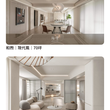
和煦｜現代風｜70坪