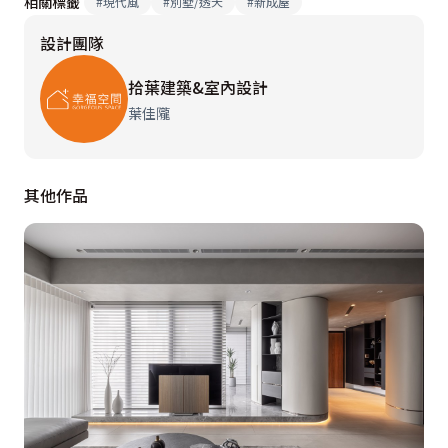
相關標籤
#
現代風
#
別墅/透天
#
新成屋
設計團隊
拾葉建築&室內設計
葉佳隴
其他作品