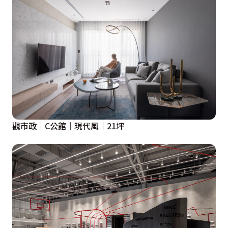
觀市政｜C公館｜現代風｜21坪