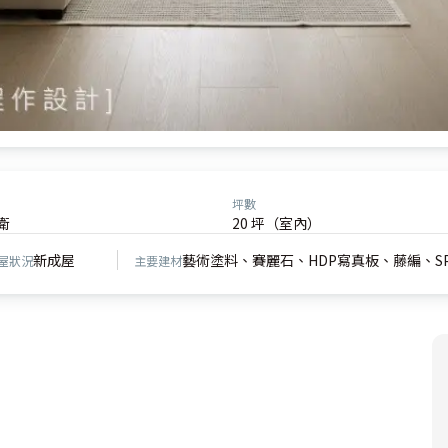
坪數
衛
20 坪（室內）
新成屋
藝術塗料、賽麗石、HDP寫真板、藤編、S
屋狀況
主要建材