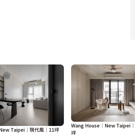
Wang House│New Taipe
│New Taipei│現代風│11坪
坪