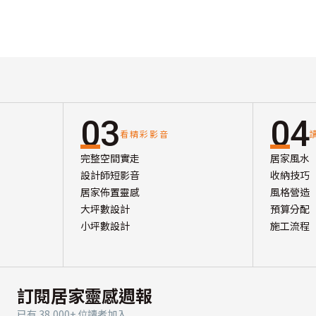
03
04
看精彩影音
完整空間實走
居家風水
設計師短影音
收納技巧
居家佈置靈感
風格營造
大坪數設計
預算分配
小坪數設計
施工流程
訂閱居家靈感週報
已有 38,000+ 位讀者加入