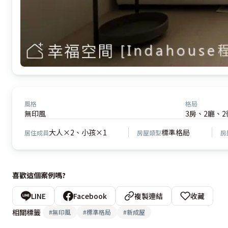
風格
格局
無印風
3房、2廳、2
大人×2、小孩×1
標準格局
居住成員
房屋類型
房
喜歡這個案例嗎?
LINE
Facebook
複製連結
收藏
相關標籤
#
無印風
#
標準格局
#
新成屋