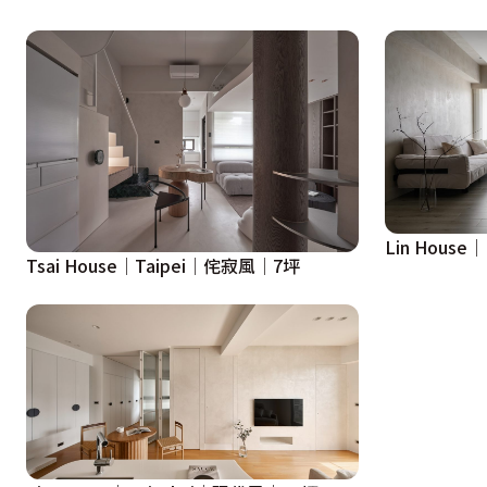
Lin Hous
Tsai House│Taipei│侘寂風│7坪