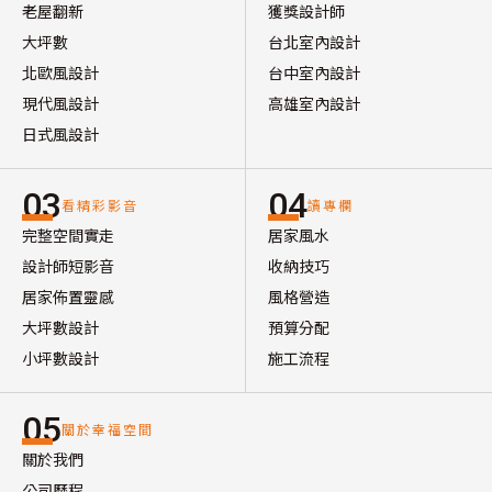
老屋翻新
獲獎設計師
大坪數
台北室內設計
北歐風設計
台中室內設計
現代風設計
高雄室內設計
日式風設計
03
04
看精彩影音
讀專欄
完整空間實走
居家風水
設計師短影音
收納技巧
居家佈置靈感
風格營造
大坪數設計
預算分配
小坪數設計
施工流程
05
關於幸福空間
關於我們
公司歷程