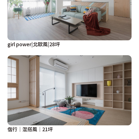
girl power|北歐風|28坪
偕行│混搭風│21坪