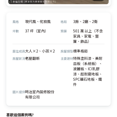
現代風、侘寂風
3房、2廳、2衛
風格
格局
37 坪（室內）
501 萬 以上（不含
坪數
預算
家具、家電、窗
簾、飾品）
大人×2、小孩×2
標準格局
居住成員
房屋類型
老屋翻新
特殊塗料漆、美耐
房屋狀況
主要建材
皿板（系統板）、
波麗板、ICI乳膠
漆、超耐磨地板、
SPC礦石地板、鐵
件
時冶室內裝修股份
圖片提供
有限公司
喜歡這個案例嗎?