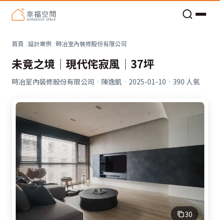
老屋預算分配與高 CP 值煥新術
首頁
設計案例
時冶室內裝修股份有限公司
未竟之境│現代侘寂風│37坪
時冶室內裝修股份有限公司
·
陳逸凱
·
2025-01-10
·
390
人氣
30