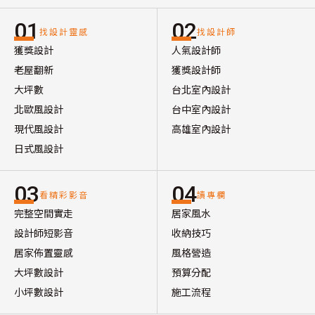
01
02
找設計靈感
找設計師
獲獎設計
人氣設計師
老屋翻新
獲獎設計師
大坪數
台北室內設計
北歐風設計
台中室內設計
現代風設計
高雄室內設計
日式風設計
03
04
看精彩影音
讀專欄
完整空間實走
居家風水
設計師短影音
收納技巧
居家佈置靈感
風格營造
大坪數設計
預算分配
小坪數設計
施工流程