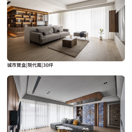
城市寶盒|現代風|30坪