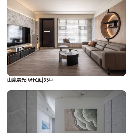
山嵐晨光|現代風|85坪