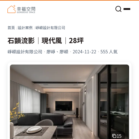
老屋預算分配與高 CP 值煥新術
看不見的居家風險和翻新關鍵
老屋預算分配與高 CP 值煥新術
首頁
設計案例
崢嶸設計有限公司
石韻流影│現代風│28坪
崢嶸設計有限公司
·
廖崢、廖嶸
·
2024-11-22
·
555
人氣
15