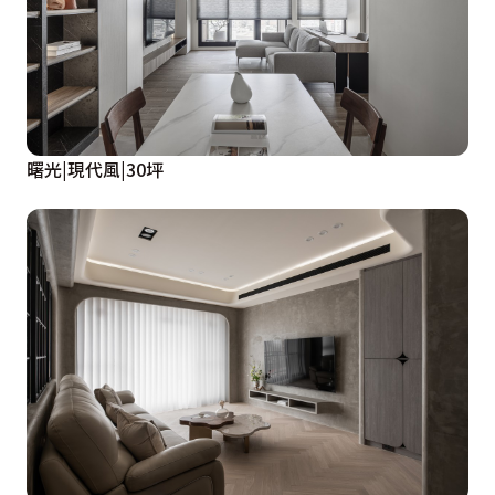
曙光|現代風|30坪