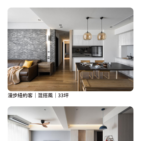
漫步紐約客｜混搭風｜33坪