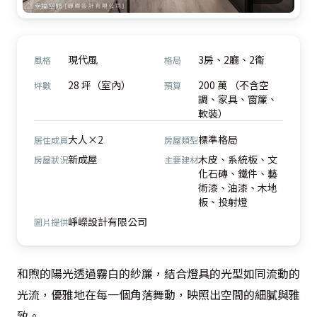
現代風
3房、2廳、2衛
風格
格局
28 坪（室內）
200 萬 （不含空
坪數
預算
調、家具、窗簾、
軟裝）
大人×2
標準格局
居住成員
房屋類型
新成屋
木皮、系統板、文
房屋狀況
主要建材
化石磚、鐵件、藝
術漆、油漆、木地
板、投射燈
崢嶸設計有限公司
圖片提供
和煦的陽光透過霧白的紗簾，結合燈具的光型如同流動的
光流，優雅地在每一個角落舞動，映照出空間的細膩與雅
致。
