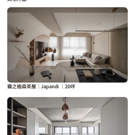
霧之極森茶屋│Japandi │20坪