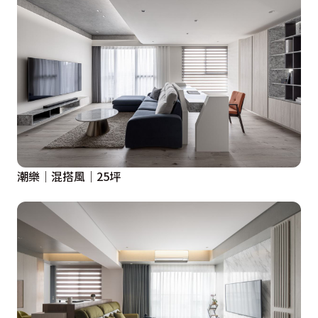
潮樂｜混搭風｜25坪