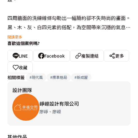
四周牆面的洗練線條勾勒出一幅簡約卻不失時尚的畫面。
黑、木、灰、白四元素的搭配，為空間帶來沉穩的氣息，
彷彿置身於高雅的飯店，醞釀出一種雍容精緻的生活氛
閱讀更多
喜歡這個案例嗎?
圍。

LINE
Facebook
複製連結
更多
我們著重區域的整體性，融入了業主鍾情的高雅元素，以
收藏
木紋的大門、地坪為引，搭配大理石紋深淺錯落的墨色肌
相關標籤
#
現代風
#
標準格局
#
新成屋
理增添了視覺的層次，完美入室，契合宅邸的簡約與大
設計團隊
氣，形成一種獨一無二的華美韻味。

崢嶸設計有限公司
設計概念文字為【崢嶸設計有限公司】提供
廖崢、廖嶸
其他作品