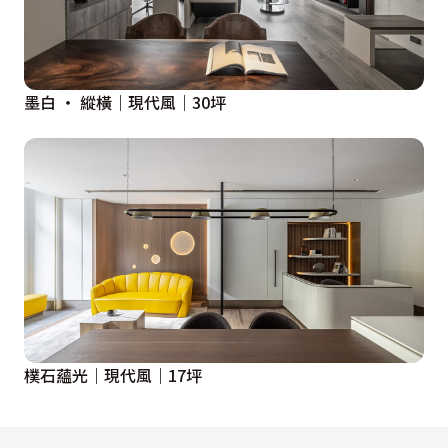
墨白 ‧ 縱橫｜現代風｜30坪
樸石蘊光｜現代風｜17坪