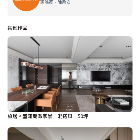
馮淙彥、陳柔安
其他作品
旅居。盛滿朗澈家景│混搭風│50坪