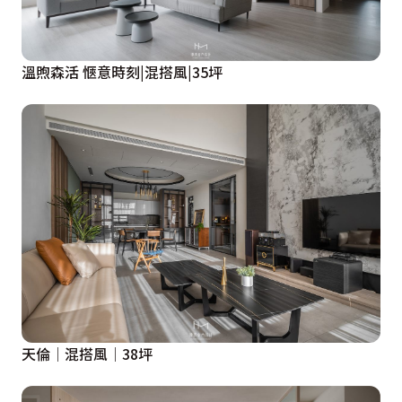
溫煦森活 愜意時刻|混搭風|35坪
天倫│混搭風│38坪