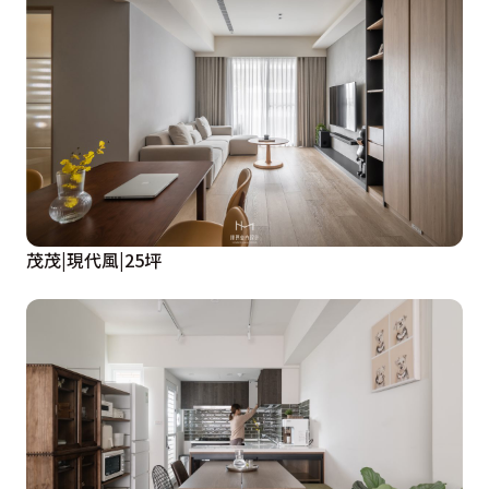
茂茂|現代風|25坪