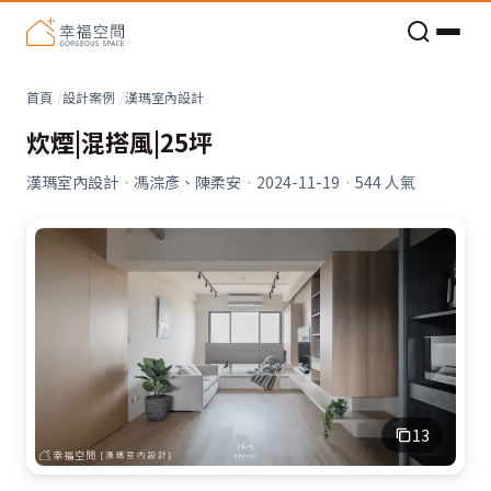
老屋預算分配與高 CP 值煥新術
看不見的居家風險和翻新關鍵
老屋預算分配與高 CP 值煥新術
首頁
設計案例
漢瑪室內設計
炊煙|混搭風|25坪
漢瑪室內設計
·
馮淙彥、陳柔安
·
2024-11-19
·
544
人氣
13