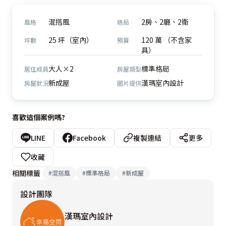
混搭風
2房、2廳、2衛
風格
格局
25 坪（室內）
120 萬 （不含家
坪數
預算
具）
大人×2
標準格局
居住成員
房屋類型
新成屋
漢瑪室內設計
房屋狀況
圖片提供
喜歡這個案例嗎?
LINE
Facebook
複製連結
更多
收藏
相關標籤
#
混搭風
#
標準格局
#
新成屋
設計團隊
漢瑪室內設計