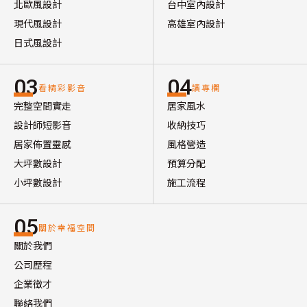
北歐風設計
台中室內設計
現代風設計
高雄室內設計
日式風設計
03
04
看精彩影音
讀專欄
完整空間實走
居家風水
設計師短影音
收納技巧
居家佈置靈感
風格營造
大坪數設計
預算分配
小坪數設計
施工流程
05
關於幸福空間
關於我們
公司歷程
企業徵才
聯絡我們