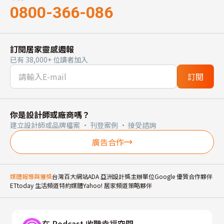
0800-366-086
訂閱居家靈感週報
已有 38,000+ 位讀者加入
訂閱
你是設計師或廠商嗎？
建立設計師或品牌檔案 · 刊登案例 · 接受諮詢
廣告合作
媒體報導與獲獎
台灣百大網站
ADA 亞洲設計獎主辦單位
Google 優質合作夥伴
ETtoday 生活頻道特約媒體
Yahoo! 居家頻道策略夥伴
在 Podcast 收聽幸福空間