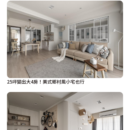
明亮空間的功能性，成為一道亮點。為了滿足待客需求與
開放中島廚房的夢想，去除隔間拓開原先廊道，使得動線
靈活、悠然自在。

廚房透過木質橫樑設計、原有樑體木質貼皮、中島櫃體線
板，堆疊出自然溫馨的鄉村風領域。廚具門片更換為公領
域同風格，配合黑色五金、特色燈具，讓整體風格協調又
活潑多變。臥室空間以簡約設計作為主體，搭配灰調杏仁
色牆體、淺灰織紋衣櫃，減壓視覺溫暖空間，讓身心寧靜
放鬆。多功能書房以灰色搭配榆木的沈穩書櫃，收整屋主
25坪變出大4房！美式鄉村風小宅也行
書香氣息，充足的桌面沿著窗戶展開，讓心境安穩能專注
辦公與閱讀。

在收納整合方面，配合屋主生活特色，收納櫃體特別規劃
寵物推車、寵物拉箱收納區，滿足各類物品收納需求；玄