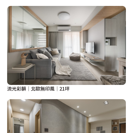
流光彩韻│北歐無印風│21坪