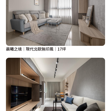
晨曦之境│現代北歐無印風│17坪