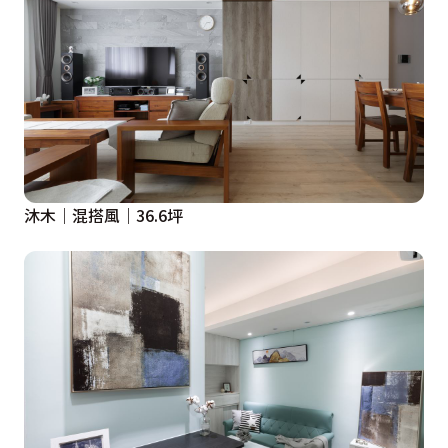
沐木｜混搭風｜36.6坪