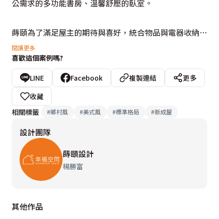
公需求的多功能書房、溫馨舒壓的臥室。

蒔頤為了滿足屋主的期待與喜好，統合物品與電器收納需
求，搭配暖調的木質與牆色。建立落塵區、變更廚房原先
閱讀更多
喜歡這個案例嗎?
牆體配置，選用特色風格門板，每個細節堆疊出柔雅舒
適、光亮溫馨的美式鄉村空間。

LINE
Facebook
複製連結
更多
收藏
從玄關開始以暖白色花磚作為起始，蕩漾出柔和的白色空
相關標籤
#
鄉村風
#
美式風
#
標準格局
#
新成屋
間，暖色系淺灰調牆色，與木質地板柔化整體氛圍，讓空
設計團隊
間溫潤雅緻，在特色美式風格門板上，搭配暖黃金屬把
手，點綴空間細緻和諧。

蒔頤設計
楊勝富
在空間設計上，透過玄關深色大門與灰鏡，對比出擴展與
明亮的公共空間；貫穿公領域的大梁，採用設計技巧使用
其他作品
線條燈光修飾，讓原先樑體的存在感，轉化為視覺引導與