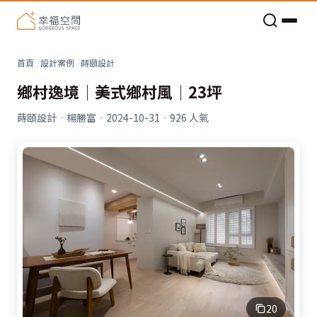
老屋預算分配與高 CP 值煥新術
首頁
設計案例
蒔頤設計
鄉村逸境│美式鄉村風│23坪
蒔頤設計
·
楊勝富
·
2024-10-31
·
926
人氣
20