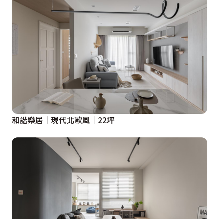
和諧樂居│現代北歐風│22坪