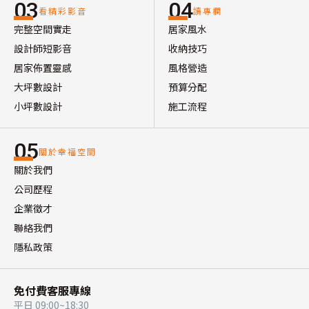
03
04
看精彩影音
讀專欄
完整空間實走
居家風水
設計師短影音
收納技巧
居家佈置靈感
風格營造
大坪數設計
預算分配
小坪數設計
施工流程
05
關於幸福空間
關於我們
公司歷程
企業徵才
聯絡我們
隱私政策
免付費客服專線
平日 09:00~18:30