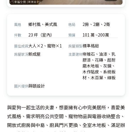
鄉村風、美式風
2房、2廳、2衛
風格
格局
23 坪（室內）
101 萬 ~200萬
坪數
預算
大人×2、寵物×1
標準格局
居住成員
房屋類型
新成屋
帝雉石、油漆、乳
房屋狀況
主要建材
膠漆、花磚、超耐
磨木地板、灰鏡、
木作貼皮、系統板
材、木百葉、線板
蒔頤設計
圖片提供
與愛狗一起生活的夫妻，想要擁有心中完美居所，喜愛美
式風格、需求明亮公共空間、寵物物品與電器收納整合、
開放式廚房與中島、廚具門片更換、全室木地板、滿足辦