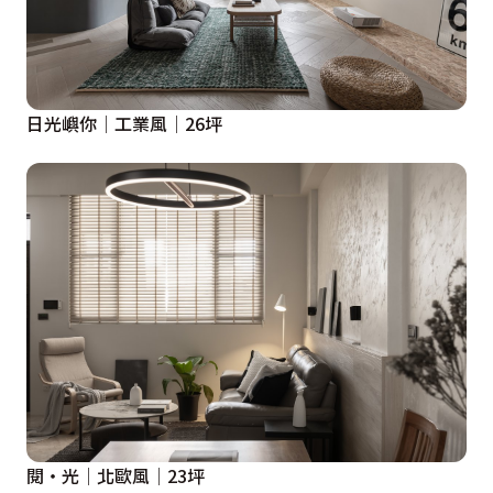
日光嶼你│工業風│26坪
閱・光│北歐風│23坪