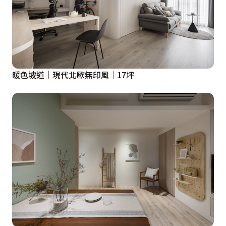
關鞋櫃區選擇百葉門片，保有通風散濕功能性，同時呼應
美式風格與區域轉換的意涵。廚房強化功能性，於中島與
電器櫃內，整合廚餘機、垃圾桶及各式電器與收納；在矮
櫃側牆，特別去除局部牆體，建立特色馬克杯牆，兼具收
納與展示端景功能。

暖色坡道│現代北歐無印風│17坪
設計概念文字為【蒔頤設計】提供